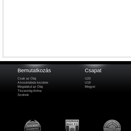
Bemutatkozás
Csapat
Csak az Olaj
U20
A kosárlabda kezdete
U18
Megalakul az Olaj
Megyei
Tiszavirág Aréna
Szolnok