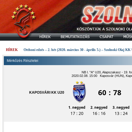
HÍREK
Otthoni edzés – 2. hét (2020. március 30 - április 5.) – Szolnoki Olaj KK
Mérkőzés Részletei
NB I. "A" U20, Alapszakasz - 19. fo
2020.02.08. 15:00 Kaposvár (HUN), Kap
60
:
78
KAPOSVÁRI KK U20
1. negyed
2. negyed
3. negyed
17 : 20
16 : 16
13 : 24