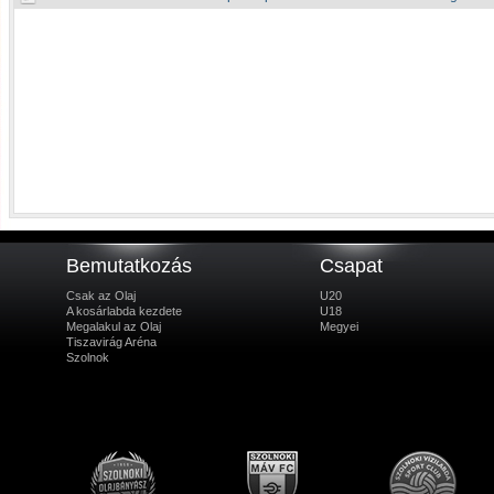
Bemutatkozás
Csapat
Csak az Olaj
U20
A kosárlabda kezdete
U18
Megalakul az Olaj
Megyei
Tiszavirág Aréna
Szolnok