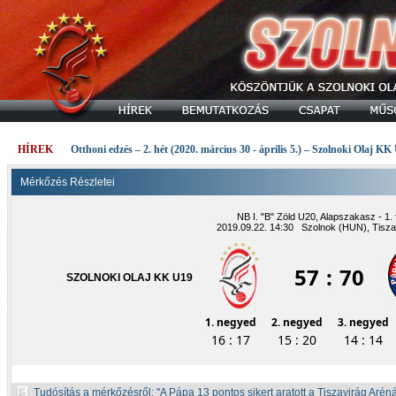
HÍREK
Otthoni edzés – 2. hét (2020. március 30 - április 5.) – Szolnoki Olaj KK
Mérkőzés Részletei
NB I. "B" Zöld U20, Alapszakasz - 1. 
2019.09.22. 14:30 Szolnok (HUN), Tisza
57
:
70
SZOLNOKI OLAJ KK U19
1. negyed
2. negyed
3. negyed
16 : 17
15 : 20
14 : 14
Tudósítás a mérkőzésről:
A Pápa 13 pontos sikert aratott a Tiszavirág Aré