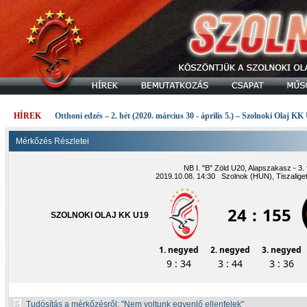
HÍREK
Otthoni edzés – 2. hét (2020. március 30 - április 5.) – Szolnoki Olaj KK
Mérkőzés Részletei
NB I. "B" Zöld U20, Alapszakasz - 3. 
2019.10.08. 14:30 Szolnok (HUN), Tiszalige
24
:
155
SZOLNOKI OLAJ KK U19
1. negyed
2. negyed
3. negyed
9 : 34
3 : 44
3 : 36
Tudósítás a mérkőzésről:
Nem voltunk egyenlő ellenfelek