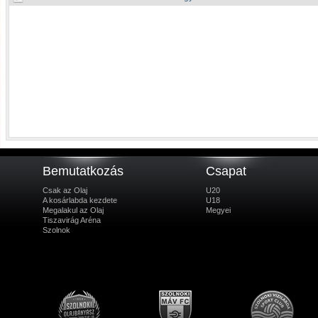
Bemutatkozás
Csapat
Csak az Olaj
U20
A kosárlabda kezdete
U18
Megalakul az Olaj
Megyei
Tiszavirág Aréna
Szolnok