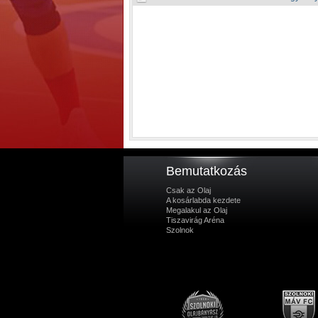
Bemutatkozás
Csak az Olaj
A kosárlabda kezdete
Megalakul az Olaj
Tiszavirág Aréna
Szolnok