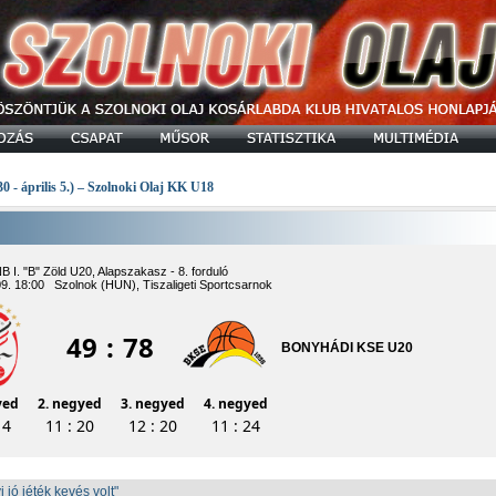
30 - április 5.) – Szolnoki Olaj KK U18
B I. "B" Zöld U20, Alapszakasz - 8. forduló
09. 18:00 Szolnok (HUN), Tiszaligeti Sportcsarnok
49
:
78
BONYHÁDI KSE U20
yed
2. negyed
3. negyed
4. negyed
14
11 : 20
12 : 20
11 : 24
jó jéték kevés volt