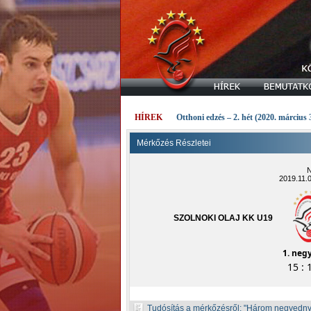
HÍREK
Otthoni edzés – 2. hét (2020. március 
Mérkőzés Részletei
N
2019.11.
SZOLNOKI OLAJ KK U19
1. neg
15 : 
Tudósítás a mérkőzésről:
Három negyednyi 