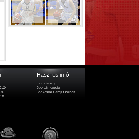
m
Hasznos infó
Elérhetőség
012-
Sporttámogatás
012-
Basketball Camp Szolnok
990-