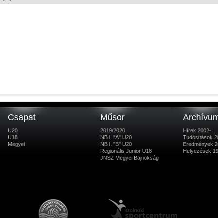
Csapat
Műsor
Archívu
U20
2019/2020
Hírek 2002-
U18
NB I. "A" U20
Tudósítások 2
Megyei
NB I. "B" U20
Eredmények 2
Regionális Junior U18
Helyezések 1
JNSZ Megyei Bajnokság