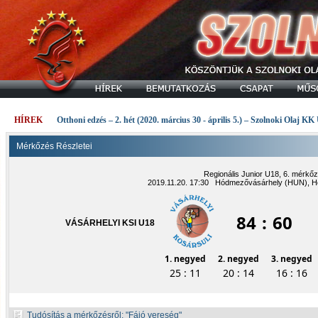
HÍREK
Otthoni edzés – 2. hét (2020. március 30 - április 5.) – Szolnoki Olaj KK
Mérkőzés Részletei
Regionális Junior U18, 6. mérkő
2019.11.20. 17:30 Hódmezővásárhely (HUN), Hó
84
:
60
VÁSÁRHELYI KSI U18
1. negyed
2. negyed
3. negyed
25 : 11
20 : 14
16 : 16
Tudósítás a mérkőzésről:
Fájó vereség