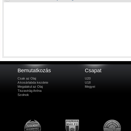
Bemutatkozás
Csapat
Csak az Olaj
U20
A kosárlabda kezdete
U18
Megalakul az Olaj
Megyei
Tiszavirág Aréna
Szolnok