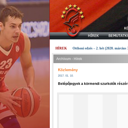
HÍREK
Otthoni edzés – 2. hét (2020. március 
Archívum - Hírek
Közlemény
2017. 01. 10.
Belépőjegyek a körmendi szurkolók részér