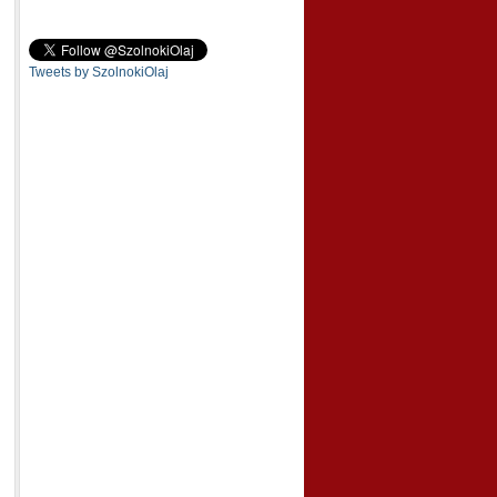
Tweets by SzolnokiOlaj