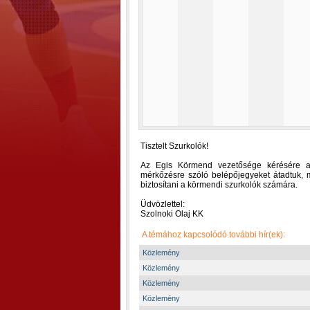
Tisztelt Szurkolók!
Az Egis Körmend vezetősége kérésére a
mérkőzésre szóló belépőjegyeket átadtuk,
biztosítani a körmendi szurkolók számára.
Üdvözlettel:
Szolnoki Olaj KK
A témához kapcsolódó további hír(ek):
Közlemény
Közlemény
Közlemény
Közlemény