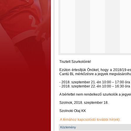
Tisztelt Szurkolóink!
Ezúton értesítjük Önöket, hogy a 2018/19-e
Cantú BL mérkőzésre a jegyek megvásárolha
- 2018. szeptember 21.-én 10:00 – 17:00 óra k
- 2018. szeptember 22.-én 10:00 – 16:30 óra 
A bérlettel nem rendelkező szurkolók a jegye
Szolnok, 2018. szeptember 18.
Szolnoki Olaj KK
A témához kapcsolódó további hír(ek):
Közlemény