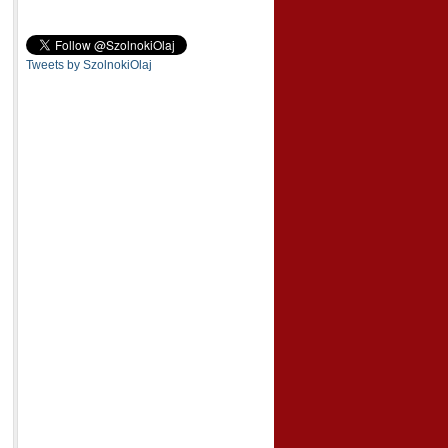
Tweets by SzolnokiOlaj