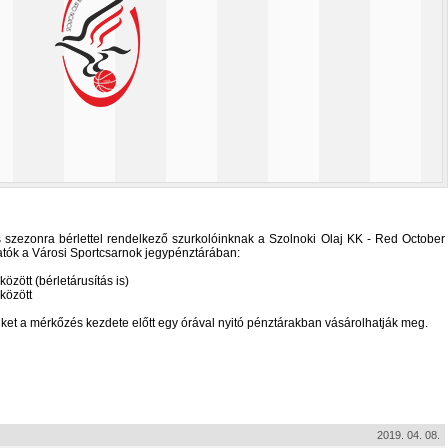
s szezonra bérlettel rendelkező szurkolóinknak a Szolnoki Olaj KK - Red October
tók a Városi Sportcsarnok jegypénztárában:
özött (bérletárusítás is)
között
iket a mérkőzés kezdete előtt egy órával nyitó pénztárakban vásárolhatják meg.
2019. 04. 08.