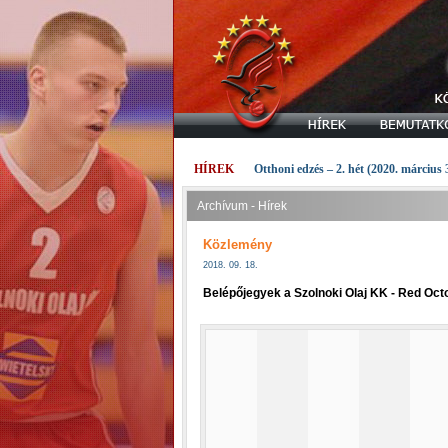
HÍREK
Otthoni edzés – 2. hét (2020. március 
Archívum - Hírek
Közlemény
2018. 09. 18.
Belépőjegyek a Szolnoki Olaj KK - Red Oc