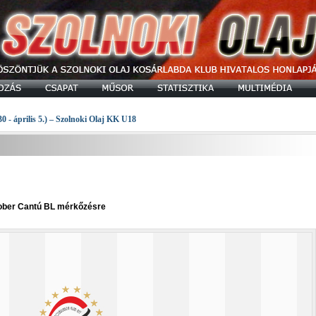
30 - április 5.) – Szolnoki Olaj KK U18
tober Cantú BL mérkőzésre