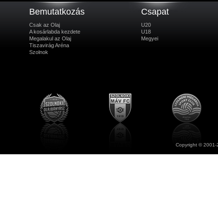
Bemutatkozás
Csapat
Csak az Olaj
U20
A kosárlabda kezdete
U18
Megalakul az Olaj
Megyei
Tiszavirág Aréna
Szolnok
Copyright © 2001-2