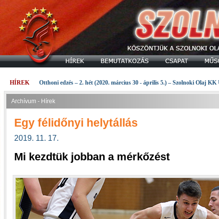
HÍREK
Otthoni edzés – 2. hét (2020. március 30 - április 5.) – Szolnoki Olaj KK
Archívum - Hírek
Egy félidőnyi helytállás
2019. 11. 17.
Mi kezdtük jobban a mérkőzést