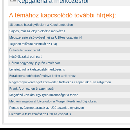
Képgaléria a mérkőzésről
A témához kapcsolódó további hír(ek):
18 pontos hazai győzelem a Kecskemét ellen
Sajnos, már az elején eldőlt a mérkőzés
Megszerezte első győzelmét az U19-es csapatunk!
Teljesen felőrölte ellenfelét az Olaj
Érthetetlen rövidzárlat
Késő éjszakai egri parti
Három negyednyi jó jéték kevés volt
Lehetett volna kiélezettebb mérkőzés is
Burai extra dobóteljesítménye kellett a sikerhez
Nagyarányú vereséget szenvedett tartalékos csapatunk a Tiszaligetben
Frank Áron otthon érezte magát
Megalázó volt látni egy ilyen különbséget a táblán
Megyei rangadóval folytatódott a Morgen Ferdinánd Bajnokság
Fontos győzelmet arattak az U20-asaink a nyitányon
Elkezdte a felkészülést az U20-as csapat is