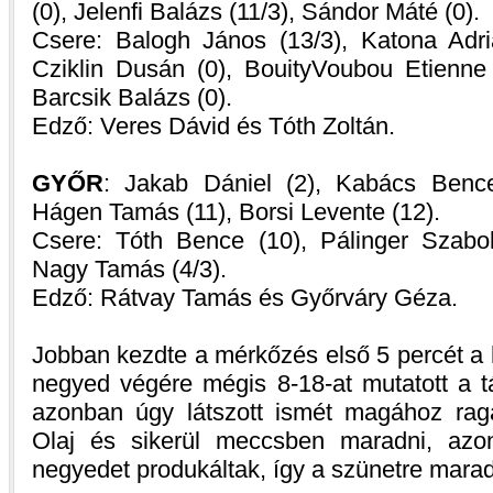
(0), Jelenfi Balázs (11/3), Sándor Máté (0).
Csere: Balogh János (13/3), Katona Adri
Cziklin Dusán (0), BouityVoubou Etienne 
Barcsik Balázs (0).
Edző: Veres Dávid és Tóth Zoltán.
GYŐR
: Jakab Dániel (2), Kabács Bence
Hágen Tamás (11), Borsi Levente (12).
Csere: Tóth Bence (10), Pálinger Szabol
Nagy Tamás (4/3).
Edző: Rátvay Tamás és Győrváry Géza.
Jobban kezdte a mérkőzés első 5 percét a 
negyed végére mégis 8-18-at mutatott a 
azonban úgy látszott ismét magához ra
Olaj és sikerül meccsben maradni, azo
negyedet produkáltak, így a szünetre marad