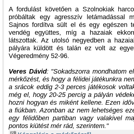
A fordulást követően a Szolnokiak harco
próbáltak egy agresszív letámadással m
Sajnos fordítva sült el és egy egészen t
vendég együttes, míg a hazaiak ekkorr
látszottak. Az utolsó negyedben a hazai
pályára küldött és talán ez volt az egye
Végeredmény 52-96.
Veres Dávid
:
Sokadszorra mondhatom el
mérkőzést, és hogy a félidei játékunkra n
a srácok eddig 2-3 perces játékosok volta
még el, hogy 20-25 percig a pályán védeke
hozni hogyan és miként kellene. Ezen időv
a fiúkban. Azonban az nem lehetséges e
egy félidőben partiban vagy valakivel m
pontos kiütést mér rád, szerintem.