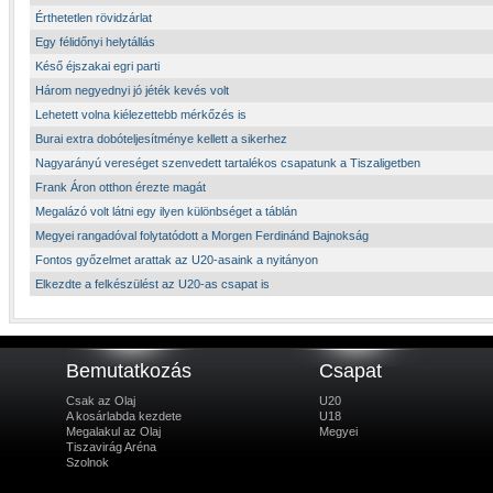
Érthetetlen rövidzárlat
Egy félidőnyi helytállás
Késő éjszakai egri parti
Három negyednyi jó jéték kevés volt
Lehetett volna kiélezettebb mérkőzés is
Burai extra dobóteljesítménye kellett a sikerhez
Nagyarányú vereséget szenvedett tartalékos csapatunk a Tiszaligetben
Frank Áron otthon érezte magát
Megalázó volt látni egy ilyen különbséget a táblán
Megyei rangadóval folytatódott a Morgen Ferdinánd Bajnokság
Fontos győzelmet arattak az U20-asaink a nyitányon
Elkezdte a felkészülést az U20-as csapat is
Bemutatkozás
Csapat
Csak az Olaj
U20
A kosárlabda kezdete
U18
Megalakul az Olaj
Megyei
Tiszavirág Aréna
Szolnok