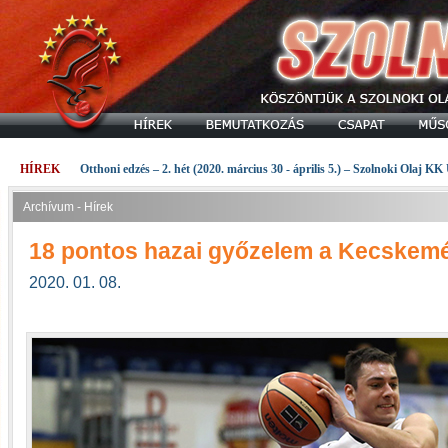
HÍREK
Otthoni edzés – 2. hét (2020. március 30 - április 5.) – Szolnoki Olaj KK
Archívum - Hírek
18 pontos hazai győzelem a Kecskemé
2020. 01. 08.