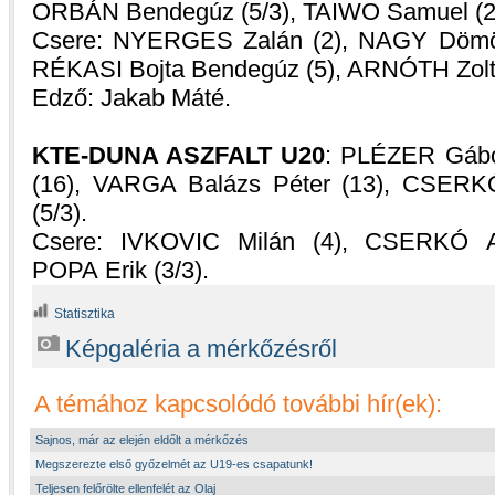
ORBÁN Bendegúz (5/3), TAIWO Samuel (22)
Csere: NYERGES Zalán (2), NAGY Dömötö
RÉKASI Bojta Bendegúz (5), ARNÓTH Zoltá
Edző: Jakab Máté.
KTE-DUNA ASZFALT U20
: PLÉZER Gábo
(16), VARGA Balázs Péter (13), CSERKÓ
(5/3).
Csere: IVKOVIC Milán (4), CSERKÓ A
POPA Erik (3/3).
Statisztika
Képgaléria a mérkőzésről
A témához kapcsolódó további hír(ek):
Sajnos, már az elején eldőlt a mérkőzés
Megszerezte első győzelmét az U19-es csapatunk!
Teljesen felőrölte ellenfelét az Olaj