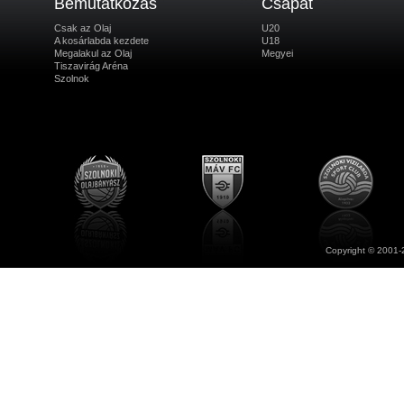
Bemutatkozás
Csapat
Csak az Olaj
U20
A kosárlabda kezdete
U18
Megalakul az Olaj
Megyei
Tiszavirág Aréna
Szolnok
Copyright © 2001-2