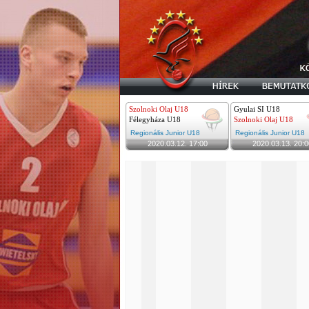
Szolnoki Olaj U18
Gyulai SI U18
Félegyháza U18
Szolnoki Olaj U18
Regionális Junior U18
Regionális Junior U18
2020.03.12. 17:00
2020.03.13. 20:0