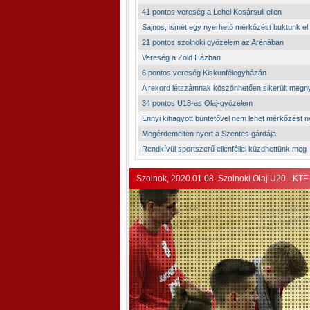
41 pontos vereség a Lehel Kosársuli ellen
Sajnos, ismét egy nyerhető mérkőzést buktunk el
21 pontos szolnoki győzelem az Arénában
Vereség a Zöld Házban
6 pontos vereség Kiskunfélegyházán
A rekord létszámnak köszönhetően sikerült megn
34 pontos U18-as Olaj-győzelem
Ennyi kihagyott büntetővel nem lehet mérkőzést n
Megérdemelten nyert a Szentes gárdája
Rendkívül sportszerű ellenféllel küzdhettünk meg
Szolnok, 2020.01.08. Szolnoki Olaj U20 - KTE