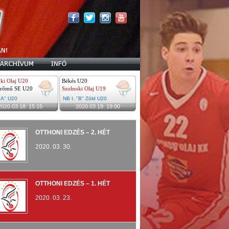
ki Olaj U20
Békés U20
rőmű SE U20
Szolnoki Olaj U19
 "A" U20
NB I. "B" Zöld U20
2020.03.18. 15:15
2020.03.19. 19:00
OTTHONI EDZÉS – 2. HÉT
2020. 03. 30.
OTTHONI EDZÉS – 1. HÉT
2020. 03. 23.