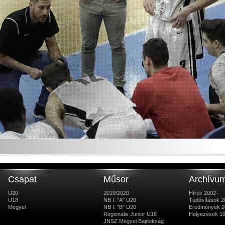
Csapat
Műsor
Archívu
U20
2019/2020
Hírek 2002-
U18
NB I. "A" U20
Tudósítások 2
Megyei
NB I. "B" U20
Eredmények 2
Regionális Junior U18
Helyezések 1
JNSZ Megyei Bajnokság