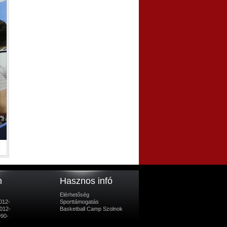
m
Hasznos infó
Elérhetőség
012-
Sporttámogatás
012-
Basketball Camp Szolnok
990-