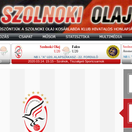
Szolnoki Olaj
Falco
Szolno
U20
U20
Atome
NB I.
NB I. "A" U20, ALAPSZAKASZ - 22. FORDULÓ
0
2020.03.14. 15:15 - Szolnok, Tiszaligeti Sportcsarnok