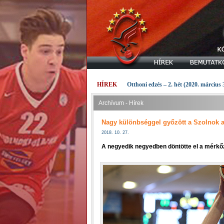
HÍREK
Otthoni edzés – 2. hét (2020. március 
Archívum - Hírek
Nagy különbséggel győzött a Szolnok a
2018. 10. 27.
A negyedik negyedben döntötte el a mérkőz