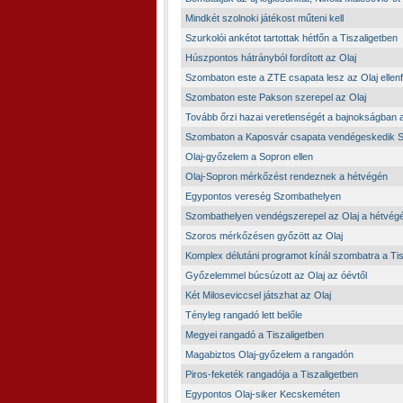
Mindkét szolnoki játékost műteni kell
Szurkolói ankétot tartottak hétfőn a Tiszaligetben
Húszpontos hátrányból fordított az Olaj
Szombaton este a ZTE csapata lesz az Olaj ellenf
Szombaton este Pakson szerepel az Olaj
Tovább őrzi hazai veretlenségét a bajnokságban a
Szombaton a Kaposvár csapata vendégeskedik 
Olaj-győzelem a Sopron ellen
Olaj-Sopron mérkőzést rendeznek a hétvégén
Egypontos vereség Szombathelyen
Szombathelyen vendégszerepel az Olaj a hétvég
Szoros mérkőzésen győzött az Olaj
Komplex délutáni programot kínál szombatra a Tis
Győzelemmel búcsúzott az Olaj az óévtől
Két Miloseviccsel játszhat az Olaj
Tényleg rangadó lett belőle
Megyei rangadó a Tiszaligetben
Magabiztos Olaj-győzelem a rangadón
Piros-feketék rangadója a Tiszaligetben
Egypontos Olaj-siker Kecskeméten