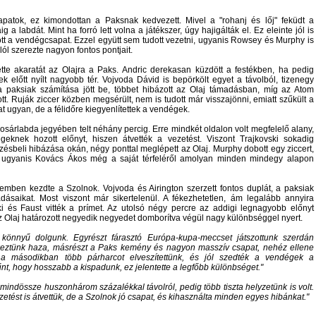
patok, ez kimondottan a Paksnak kedvezett. Mivel a
rohanj és lőj
feküdt a
a labdát. Mint ha forró lett volna a játékszer, úgy hajigálták el. Ez eleinte jól is
zott a vendégcsapat. Ezzel együtt sem tudott vezetni, ugyanis Rowsey és Murphy is
lól szerezte nagyon fontos pontjait.
tte akaratát az Olajra a Paks. Andric derekasan küzdött a festékben, ha pedig
k előtt nyílt nagyobb tér. Vojvoda Dávid is bepörkölt egyet a távolból, tizenegy
 a paksiak számítása jött be, többet hibázott az Olaj támadásban, míg az Atom
. Ruják ziccer közben megsérült, nem is tudott már visszajönni, emiatt szűkült a
at ugyan, de a félidőre kiegyenlítettek a vendégek.
sárlabda jegyében telt néhány percig. Erre mindkét oldalon volt megfelelő alany,
eknek hozott előnyt, hiszen átvették a vezetést. Viszont Trajkovski sokadig
ezésbeli hibázása okán, négy ponttal meglépett az Olaj. Murphy dobott egy ziccert,
 ugyanis Kovács Ákos még a saját térfeléről amolyan minden mindegy alapon
ütemben kezdte a Szolnok. Vojvoda és Airington szerzett fontos duplát, a paksiak
dásaikat. Most viszont már sikertelenül. A fékezhetetlen, ám legalább annyira
i és Faust vitték a prímet. Az utolsó négy percre az addigi legnagyobb előnyt
 az Olaj határozott negyedik negyedet domborítva végül nagy különbséggel nyert.
könnyű dolgunk. Egyrészt fárasztó Európa-kupa-meccset játszottunk szerdán
eztünk haza, másrészt a Paks kemény és nagyon masszív csapat, nehéz ellene
 a másodikban több párharcot elveszítettünk, és jól szedték a vendégek a
nt, hogy hosszabb a kispadunk, ez jelentette a legfőbb különbséget.
 mindössze huszonhárom százalékkal távolról, pedig több tiszta helyzetünk is volt.
etést is átvettük, de a Szolnok jó csapat, és kihasználta minden egyes hibánkat.