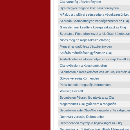
Olaj-vereség Jászberényben
Újra megyei rangadó lesz Jászberényben
A Falco a tripláival szétszedte a védekezésünket
Szerdán Szombathelyen vendégszerepel az Olaj
Győzelemmel kezdte a középszakaszt az Olaj
Szerdán a Pécs ellen kezdi a felsőházi középszak
Nincs meg az alapszakasz-elsőség
Megyei rangadó lesz Jászberényben
Kétórás mérkőzésen győzött az Olaj
A tabella első és utolsó helyezett csatája következ
Olaj-győzelem a Kecskemét ellen
Szombaton a Kecskemétet lesz az Olaj ellenfele a
Súlyos vereség Körmenden
Piros-feketék rangadója Körmenden
Vereség Pécsett
Szombaton Pécsett lép pályára az Olaj
Megérdemelt Olaj-győzelem a rangadón
Szombaton este Olaj-Alba rangadó a Tiszaligetbe
Nem várt vereség Debrecenben
Debrecenben folytatja a bajnokságot az Olaj
Bemutatjuk az új légiósunkat, Nikola Malesevic-et