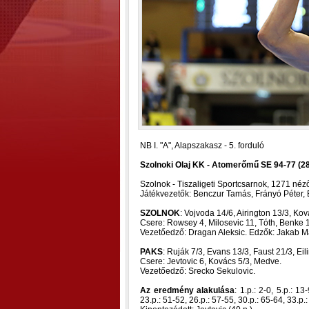
NB I. "A", Alapszakasz - 5. forduló
Szolnoki Olaj KK - Atomerőmű SE 94-77 (28-
Szolnok - Tiszaligeti Sportcsarnok, 1271 néz
Játékvezetők: Benczur Tamás, Frányó Péter,
SZOLNOK
: Vojvoda 14/6, Airington 13/3, Ko
Csere: Rowsey 4, Milosevic 11, Tóth, Benke 1
Vezetőedző: Dragan Aleksic. Edzők: Jakab M
PAKS
: Ruják 7/3, Evans 13/3, Faust 21/3, Eil
Csere: Jevtovic 6, Kovács 5/3, Medve.
Vezetőedző: Srecko Sekulovic.
Az eredmény alakulása
: 1.p.: 2-0, 5.p.: 1
23.p.: 51-52, 26.p.: 57-55, 30.p.: 65-64, 33.p.: