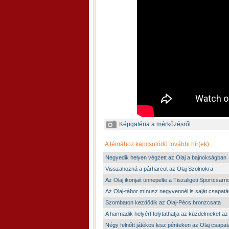
Képgaléria a mérkőzésről
A témához kapcsolódó további hír(ek):
Negyedik helyen végzett az Olaj a bajnokságban
Visszahozná a párharcot az Olaj Szolnokra
Az Olaj ikonjait ünnepelte a Tiszaligeti Sportcsarn
Az Olaj-tábor mínusz negyvennél is saját csapatát
Szombaton kezdődik az Olaj-Pécs bronzcsata
A harmadik helyért folytathatja az küzdelmeket az
Négy felnőtt játékos lesz pénteken az Olaj csapa