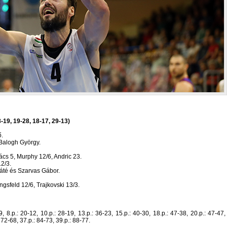
19, 19-28, 18-17, 29-13)
ő.
 Balogh György.
vács 5, Murphy 12/6, Andric 23.
2/3.
áté és Szarvas Gábor.
ingsfeld 12/6, Trajkovski 13/3.
3-9, 8.p.: 20-12, 10.p.: 28-19, 13.p.: 36-23, 15.p.: 40-30, 18.p.: 47-38, 20.p.: 47-47,
 72-68, 37.p.: 84-73, 39.p.: 88-77.