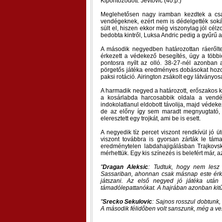
Kipontozódott: Jevtovic (40.p.)
Meglehetősen nagy iramban kezdtek a csa
vendégeknek, ezért nem is dédelgették sokáig 
sült el, hiszen ekkor még viszonylag jól cél
bedobta kintről, Luksa Andric pedig a gyűrű a
A második negyedben határozottan ráerőlte
érkezett a védekező besegítés, úgy a többie
pontosra nyílt az olló. 38-27-nél azonban
pörgetős játéka eredményes dobásokat hozott
paksi rotáció. Airington zsákolt egy látványos
A harmadik negyed a határozott, erőszakos ko
a kosárlabda harcosabbik oldala a vendég
indokolatlanul eldobott távolija, majd védek
de az előny így sem maradt megnyugtató,
eleresztett egy trojkát, ami be is esett.
A negyedik tíz percet viszont rendkívül jó 
viszont továbbra is gyorsan zárták le táma
eredménytelen labdahajigálásban Trajkovsk
mérhettük. Egy kis színezés is belefért már,
Dragan Aleksic
: Tudtuk, hogy nem lesz 
Sassariban, ahonnan csak másnap este érk
játszani. Az első negyed jó játéka után
támadólepattanókat. A hajrában azonban kitű
Srecko Sekulovic
: Sajnos rosszul dobtunk,
A második félidőben volt sanszunk, még a vez