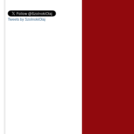
Tweets by SzolnokiOlaj