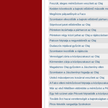
Feszült, ideges mérkőzésen veszített az Olaj
Kedden következik a bajnoki elődöntő második 
Megőrizte pályaelőnyét a Faco
Szombaton elkezdődik a bajnoki elődöntő párharc
Söpréssel jutott elődöntőbe az Olaj
Pénteken lezárhatja a párharcot az Olaj
Pénteken négy közé juthat az Olaj a rájátszásban
Pakson folytatja a negyeddöntőt az Olaj
Dudaszós triplával győzött az Olaj
Szombaton kezdődik a rájátszás
Vereséggel zárta a középszakaszt az Olaj
Körmenden zárja a középszakaszt az Olaj
Magabiztos Olaj-győzelem a Jászberény ellen
Szombaton a Jászberényt fogadja az Olaj
Utolsó másodperces kosárral veszített az Olaj
A Falco elleni mérkőzéssel folytatja a középszaka
Már az első félidőben eldöntötte a mérkőzést a P
Egy hét szünet után Pécsett folytatódik a közép
Tovább őrzi hazai veretlenségét a bajnokságban a
Piros-feketék rangadója Szolnokon