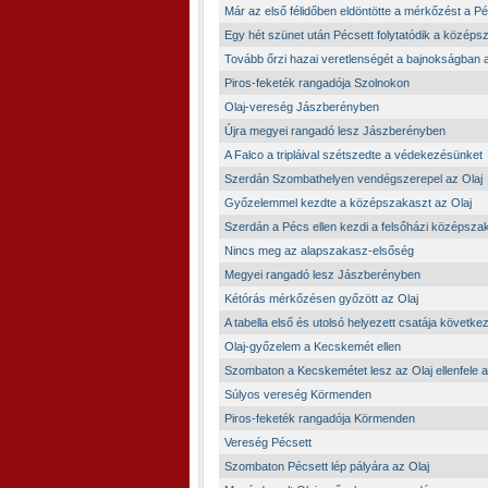
Már az első félidőben eldöntötte a mérkőzést a P
Egy hét szünet után Pécsett folytatódik a közép
Tovább őrzi hazai veretlenségét a bajnokságban a
Piros-feketék rangadója Szolnokon
Olaj-vereség Jászberényben
Újra megyei rangadó lesz Jászberényben
A Falco a tripláival szétszedte a védekezésünket
Szerdán Szombathelyen vendégszerepel az Olaj
Győzelemmel kezdte a középszakaszt az Olaj
Szerdán a Pécs ellen kezdi a felsőházi középszak
Nincs meg az alapszakasz-elsőség
Megyei rangadó lesz Jászberényben
Kétórás mérkőzésen győzött az Olaj
A tabella első és utolsó helyezett csatája következ
Olaj-győzelem a Kecskemét ellen
Szombaton a Kecskemétet lesz az Olaj ellenfele a
Súlyos vereség Körmenden
Piros-feketék rangadója Körmenden
Vereség Pécsett
Szombaton Pécsett lép pályára az Olaj