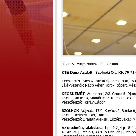
NB I. "A", Alapszakasz - 11. forduló
KTE-Duna Aszfalt - Szolnoki Olaj KK 70-71 (
Kecskemét - Messzi István Sportcsarnok, 15
Játékvezetők: Papp Péter, Török Róbert, Més
KECSKEMÉT
: Wittmann 12/3, Green 5, Djer
Csere: Dimic 13, Molnár M. 3, Kucsera 3/3.
Vezetőedző: Forray Gábor.
SZOLNOK
: Vojvoda 17/6, Kovács 2, Benke 6,
Csere: Rowsey 13/9, Tóth 1.
Vezetőedző: Dragan Aleksic. Edzők: Jakab M
Az eredmény alakulása
: 1.p.: 0-2, 4.p.: 8-4
41-46, 30.p.: 55-59, 33.p.: 59-66, 36.p.: 65-66