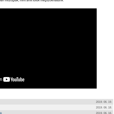
ban mozogtak, mint amit tőlük megszokhattunk.
2019. 06. 19.
2019. 06. 18.
ok
2019. 06. 16.