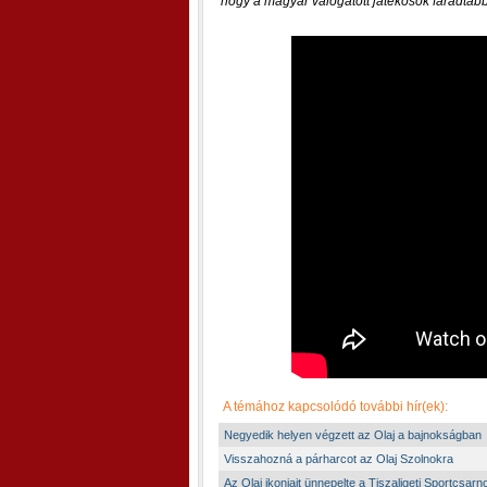
hogy a magyar válogatott játékosok fáradtab
A témához kapcsolódó további hír(ek):
Negyedik helyen végzett az Olaj a bajnokságban
Visszahozná a párharcot az Olaj Szolnokra
Az Olaj ikonjait ünnepelte a Tiszaligeti Sportcsarn