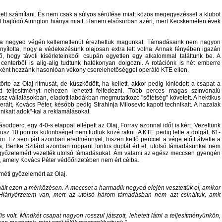
tett számítani. És nem csak a súlyos sérülése miatt közös megegyezéssel a klubot
l bajlódó Airington hiánya miatt. Hanem elsősorban azért, mert Kecskeméten évek
m a negyed végén kellemetlenül érezhettük magunkat. Támadásaink nem nagyon
onyította, hogy a védekezésünk olajosan extra lett volna. Annak fényében igazán
ő, hogy távoli kísérleteinkből csupán egyetlen egy alkalommal találtunk be. A
 centerből is alig-alig tudtunk hatékonyan dolgozni. A rotációnk is hét emberre
ébként hozzánk hasonlóan vékony cserelehetőséggel operáló KTE ellen.
te az Olaj ritmusát, de küszködött, ha kellett, akkor pedig kínlódott a csapat a
 teljesítményt nehezen lehetett felfedezni. Több perces magas színvonalú
ssz vállalásokban, eladott labdákban megmutatkozó "sötétség" követett. A hektikus
erált, Kovács Péter, később pedig Strahinja Milosevic kapott technikait. A hazaiak
ikait adok"-kal a reklamálásokat.
odperc, egy 4-0-s etappal ellépett az Olaj, Forray azonnal időt is kért. Vezettünk
s plusz 10 pontos különbséget nem tudtuk közé rakni. A KTE pedig tette a dolgát, 61-
tani. Ez sem járt azonban eredménnyel, hiszen kettő perccel a vége előtt átvette a
ba, Benke Szilárd azonban roppant fontos duplát ért el, utolsó támadásunkat nem
a győzelemért vezették utolsó támadásukat. Ám valami az egész meccsen gyengén
, amely Kovács Péter védőőrizetében nem ért célba.
méti győzelemért az Olaj.
lt ezen a mérkőzésen. A meccset a harmadik negyed elején vesztettük el, amikor
k. Hiányérzetem van, mert az utolsó három támadásban nem azt csináltuk, amit
s volt. Mindkét csapat nagyon rosszul játszott, lehetett látni a teljesítményünkön,