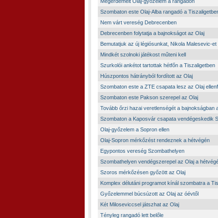
Megérdemelt Olaj-győzelem a rangadón
Szombaton este Olaj-Alba rangadó a Tiszaligetbe
Nem várt vereség Debrecenben
Debrecenben folytatja a bajnokságot az Olaj
Bemutatjuk az új légiósunkat, Nikola Malesevic-et
Mindkét szolnoki játékost műteni kell
Szurkolói ankétot tartottak hétfőn a Tiszaligetben
Húszpontos hátrányból fordított az Olaj
Szombaton este a ZTE csapata lesz az Olaj ellenf
Szombaton este Pakson szerepel az Olaj
Tovább őrzi hazai veretlenségét a bajnokságban a
Szombaton a Kaposvár csapata vendégeskedik 
Olaj-győzelem a Sopron ellen
Olaj-Sopron mérkőzést rendeznek a hétvégén
Egypontos vereség Szombathelyen
Szombathelyen vendégszerepel az Olaj a hétvég
Szoros mérkőzésen győzött az Olaj
Komplex délutáni programot kínál szombatra a Tis
Győzelemmel búcsúzott az Olaj az óévtől
Két Miloseviccsel játszhat az Olaj
Tényleg rangadó lett belőle