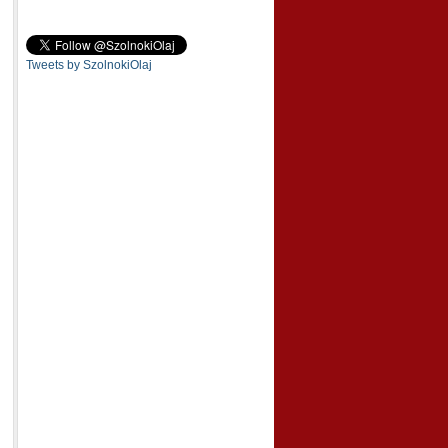
Tweets by SzolnokiOlaj