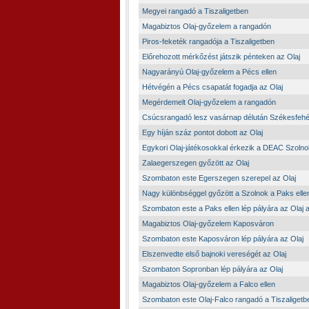
Megyei rangadó a Tiszaligetben
Magabiztos Olaj-győzelem a rangadón
Piros-feketék rangadója a Tiszaligetben
Előrehozott mérkőzést játszik pénteken az Olaj
Nagyarányú Olaj-győzelem a Pécs ellen
Hétvégén a Pécs csapatát fogadja az Olaj
Megérdemelt Olaj-győzelem a rangadón
Csúcsrangadó lesz vasárnap délután Székesfeh
Egy híján száz pontot dobott az Olaj
Egykori Olaj-játékosokkal érkezik a DEAC Szolno
Zalaegerszegen győzött az Olaj
Szombaton este Egerszegen szerepel az Olaj
Nagy különbséggel győzött a Szolnok a Paks elle
Szombaton este a Paks ellen lép pályára az Olaj a
Magabiztos Olaj-győzelem Kaposváron
Szombaton este Kaposváron lép pályára az Olaj
Elszenvedte első bajnoki vereségét az Olaj
Szombaton Sopronban lép pályára az Olaj
Magabiztos Olaj-győzelem a Falco ellen
Szombaton este Olaj-Falco rangadó a Tiszaligetb