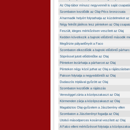
Az Olaj-tábor mínusz negyvennél is saját csapatát
Szombaton kezdődik az Olaj-Pécs bronzcsata
A harmadik helyért folytathatja az küzdelmeket az
Négy felnőtt játékos lesz pénteken az Olaj csapa
Feszült, ideges mérkőzésen veszített az Olaj
Kedden következik a bajnoki elődöntő második 
Megőrizte pályaelőnyét a Faco
Szombaton elkezdődik a bajnoki elődöntő párharc
Söpréssel jutott elődöntőbe az Olaj
Pénteken lezárhatja a párharcot az Olaj
Pénteken négy közé juthat az Olaj a rájátszásban
Pakson folytatja a negyeddöntőt az Olaj
Dudaszós triplával győzött az Olaj
Szombaton kezdődik a rájátszás
Vereséggel zárta a középszakaszt az Olaj
Körmenden zárja a középszakaszt az Olaj
Magabiztos Olaj-győzelem a Jászberény ellen
Szombaton a Jászberényt fogadja az Olaj
Utolsó másodperces kosárral veszített az Olaj
A Falco elleni mérkőzéssel folytatja a középszaka