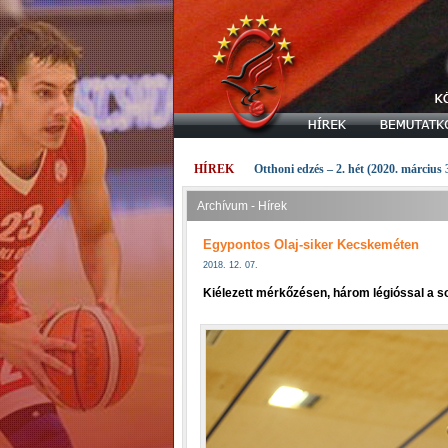
HÍREK
Otthoni edzés – 2. hét (2020. március 
Archívum - Hírek
Egypontos Olaj-siker Kecskeméten
2018. 12. 07.
Kiélezett mérkőzésen, három légióssal a so