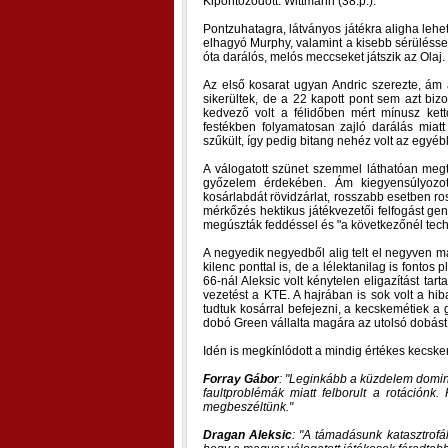
Kipontozódott: Wittmann (38.p.).
Pontzuhatagra, látványos játékra aligha lehe
elhagyó Murphy, valamint a kisebb sérülésse
óta darálós, melós meccseket játszik az Olaj.
Az első kosarat ugyan Andric szerezte, á
sikerültek, de a 22 kapott pont sem azt biz
kedvező volt a félidőben mért mínusz kett
festékben folyamatosan zajló darálás miatt
szűkült, így pedig bitang nehéz volt az egy
A válogatott szünet szemmel láthatóan megtör
győzelem érdekében. Ám kiegyensúlyozott
kosárlabdát rövidzárlat, rosszabb esetben ro
mérkőzés hektikus játékvezetői felfogást gen
megúszták feddéssel és "a következőnél techn
A negyedik negyedből alig telt el negyven más
kilenc ponttal is, de a lélektanilag is fonto
66-nál Aleksic volt kénytelen eligazítást tar
vezetést a KTE. A hajrában is sok volt a hi
tudtuk kosárral befejezni, a kecskemétiek 
dobó Green vállalta magára az utolsó dobást
Idén is megkínlódott a mindig értékes kecske
Forray Gábor
:
Leginkább a küzdelem dominá
faultproblémák miatt felborult a rotáción
megbeszéltünk.
Dragan Aleksic
:
A támadásunk katasztrofáli