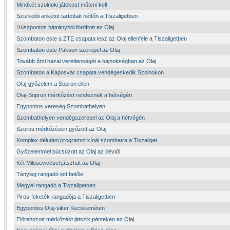
Mindkét szolnoki játékost műteni kell
Szurkolói ankétot tartottak hétfőn a Tiszaligetben
Húszpontos hátrányból fordított az Olaj
Szombaton este a ZTE csapata lesz az Olaj ellenfele a Tiszaligetben
Szombaton este Pakson szerepel az Olaj
Tovább őrzi hazai veretlenségét a bajnokságban az Olaj
Szombaton a Kaposvár csapata vendégeskedik Szolnokon
Olaj-győzelem a Sopron ellen
Olaj-Sopron mérkőzést rendeznek a hétvégén
Egypontos vereség Szombathelyen
Szombathelyen vendégszerepel az Olaj a hétvégén
Szoros mérkőzésen győzött az Olaj
Komplex délutáni programot kínál szombatra a Tiszaliget
Győzelemmel búcsúzott az Olaj az óévtől
Két Miloseviccsel játszhat az Olaj
Tényleg rangadó lett belőle
Megyei rangadó a Tiszaligetben
Piros-feketék rangadója a Tiszaligetben
Egypontos Olaj-siker Kecskeméten
Előrehozott mérkőzést játszik pénteken az Olaj