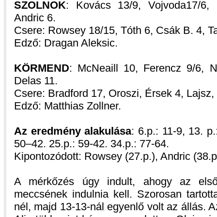
SZOLNOK
: Kovács 13/9, Vojvoda17/6, 
Andric 6.
Csere: Rowsey 18/15, Tóth 6, Csák B. 4, T
Edző: Dragan Aleksic.
KÖRMEND
: McNeaill 10, Ferencz 9/6,
Delas 11.
Csere: Bradford 17, Oroszi, Érsek 4, Lajsz,
Edző: Matthias Zollner.
Az eredmény alakulása
: 6.p.: 11-9, 13. p
50–42. 25.p.: 59-42. 34.p.: 77-64.
Kipontozódott: Rowsey (27.p.), Andric (38.p
A mérkőzés úgy indult, ahogy az els
meccsének indulnia kell. Szorosan tartott
nél, majd 13-13-nál egyenlő volt az állás. 