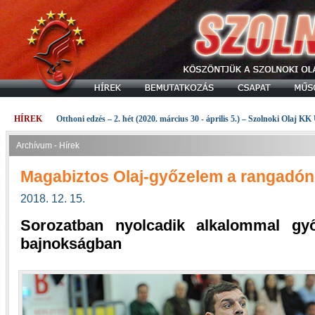
HÍREK
Otthoni edzés – 2. hét (2020. március 30 - április 5.) – Szolnoki Olaj KK
Archívum - Hírek
Magabiztos Olaj-győzelem a rangadón
2018. 12. 15.
Sorozatban nyolcadik alkalommal gy
bajnokságban