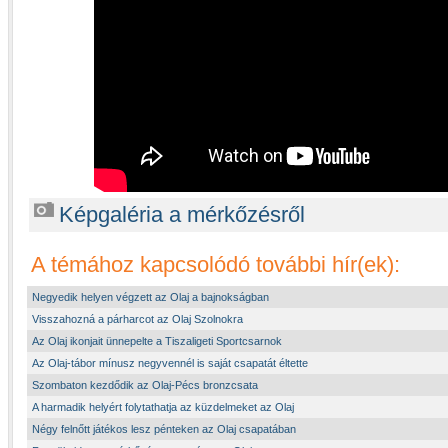
Képgaléria a mérkőzésről
A témához kapcsolódó további hír(ek):
Negyedik helyen végzett az Olaj a bajnokságban
Visszahozná a párharcot az Olaj Szolnokra
Az Olaj ikonjait ünnepelte a Tiszaligeti Sportcsarnok
Az Olaj-tábor mínusz negyvennél is saját csapatát éltette
Szombaton kezdődik az Olaj-Pécs bronzcsata
A harmadik helyért folytathatja az küzdelmeket az Olaj
Négy felnőtt játékos lesz pénteken az Olaj csapatában