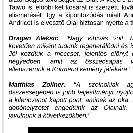
Taiwo is, előbbi két kosarat is szerzett, ki
elismerését. Így a kipontozódás miatt 
Andricot is elvesztő Olaj biztosan nyerte a t
Dragan Aleksic
:
Nagy kihívás volt, 
követően miként tudunk regenerálódni és 
Jól kezdtük a meccset, jelentős előnyt
negyedben, amit az összecsapás vé
ellenszerünk a Körmend kemény játékára.
Matthias Zollner
:
A szolnokiak ag
összességében is jobb teljesítményt nyújt
a kilencvenöt kapott pont, aminek az oka, 
dobóhelyzetet engedtünk az Olajnak.
javulnunk a következőkben.