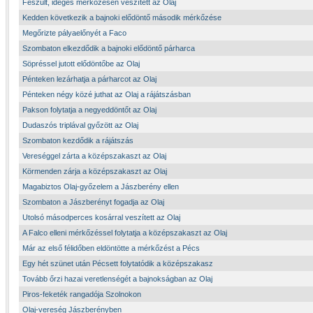
Feszült, ideges mérkőzésen veszített az Olaj
Kedden következik a bajnoki elődöntő második mérkőzése
Megőrizte pályaelőnyét a Faco
Szombaton elkezdődik a bajnoki elődöntő párharca
Söpréssel jutott elődöntőbe az Olaj
Pénteken lezárhatja a párharcot az Olaj
Pénteken négy közé juthat az Olaj a rájátszásban
Pakson folytatja a negyeddöntőt az Olaj
Dudaszós triplával győzött az Olaj
Szombaton kezdődik a rájátszás
Vereséggel zárta a középszakaszt az Olaj
Körmenden zárja a középszakaszt az Olaj
Magabiztos Olaj-győzelem a Jászberény ellen
Szombaton a Jászberényt fogadja az Olaj
Utolsó másodperces kosárral veszített az Olaj
A Falco elleni mérkőzéssel folytatja a középszakaszt az Olaj
Már az első félidőben eldöntötte a mérkőzést a Pécs
Egy hét szünet után Pécsett folytatódik a középszakasz
Tovább őrzi hazai veretlenségét a bajnokságban az Olaj
Piros-feketék rangadója Szolnokon
Olaj-vereség Jászberényben