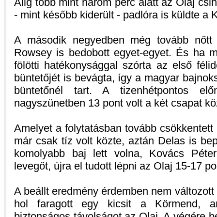
Alig több mint három perc alatt az Olaj csi
- mint később kiderült - padlóra is küldte a
A második negyedben még tovább nőtt a
Rowsey is bedobott egyet-egyet. És ha 
fölötti hatékonysággal szórta az első fél
büntetőjét is bevágta, így a magyar bajno
büntetőnél tart. A tizenhétpontos el
nagyszünetben 13 pont volt a két csapat kö
Amelyet a folytatásban tovább csökkentett 
már csak tíz volt közte, aztán Delas is bepö
komolyabb baj lett volna, Kovács Péter
levegőt, újra el tudott lépni az Olaj 15-17 po
A beállt eredmény érdemben nem változott
hol faragott egy kicsit a Körmend, a
biztonságos távolságot az Olaj. A végére 