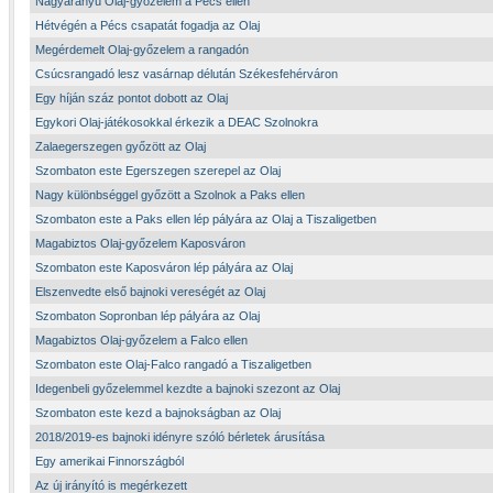
Nagyarányú Olaj-győzelem a Pécs ellen
Hétvégén a Pécs csapatát fogadja az Olaj
Megérdemelt Olaj-győzelem a rangadón
Csúcsrangadó lesz vasárnap délután Székesfehérváron
Egy híján száz pontot dobott az Olaj
Egykori Olaj-játékosokkal érkezik a DEAC Szolnokra
Zalaegerszegen győzött az Olaj
Szombaton este Egerszegen szerepel az Olaj
Nagy különbséggel győzött a Szolnok a Paks ellen
Szombaton este a Paks ellen lép pályára az Olaj a Tiszaligetben
Magabiztos Olaj-győzelem Kaposváron
Szombaton este Kaposváron lép pályára az Olaj
Elszenvedte első bajnoki vereségét az Olaj
Szombaton Sopronban lép pályára az Olaj
Magabiztos Olaj-győzelem a Falco ellen
Szombaton este Olaj-Falco rangadó a Tiszaligetben
Idegenbeli győzelemmel kezdte a bajnoki szezont az Olaj
Szombaton este kezd a bajnokságban az Olaj
2018/2019-es bajnoki idényre szóló bérletek árusítása
Egy amerikai Finnországból
Az új irányító is megérkezett