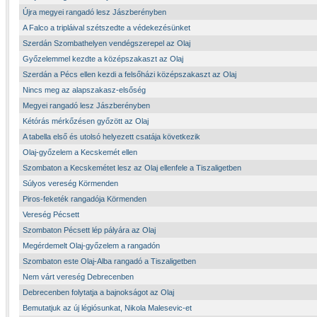
Újra megyei rangadó lesz Jászberényben
A Falco a tripláival szétszedte a védekezésünket
Szerdán Szombathelyen vendégszerepel az Olaj
Győzelemmel kezdte a középszakaszt az Olaj
Szerdán a Pécs ellen kezdi a felsőházi középszakaszt az Olaj
Nincs meg az alapszakasz-elsőség
Megyei rangadó lesz Jászberényben
Kétórás mérkőzésen győzött az Olaj
A tabella első és utolsó helyezett csatája következik
Olaj-győzelem a Kecskemét ellen
Szombaton a Kecskemétet lesz az Olaj ellenfele a Tiszaligetben
Súlyos vereség Körmenden
Piros-feketék rangadója Körmenden
Vereség Pécsett
Szombaton Pécsett lép pályára az Olaj
Megérdemelt Olaj-győzelem a rangadón
Szombaton este Olaj-Alba rangadó a Tiszaligetben
Nem várt vereség Debrecenben
Debrecenben folytatja a bajnokságot az Olaj
Bemutatjuk az új légiósunkat, Nikola Malesevic-et