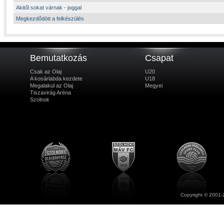
Akitől sokat várnak - joggal
Megkezdődött a felkészülés
Bemutatkozás
Csapat
Csak az Olaj
U20
A kosárlabda kezdete
U18
Megalakul az Olaj
Megyei
Tiszavirág Aréna
Szolnok
Copyright © 2001-2