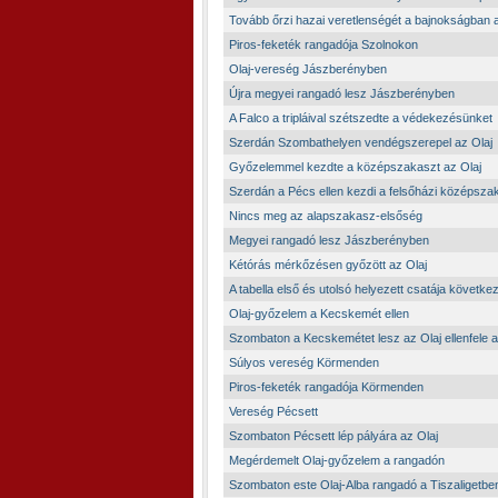
Tovább őrzi hazai veretlenségét a bajnokságban a
Piros-feketék rangadója Szolnokon
Olaj-vereség Jászberényben
Újra megyei rangadó lesz Jászberényben
A Falco a tripláival szétszedte a védekezésünket
Szerdán Szombathelyen vendégszerepel az Olaj
Győzelemmel kezdte a középszakaszt az Olaj
Szerdán a Pécs ellen kezdi a felsőházi középszak
Nincs meg az alapszakasz-elsőség
Megyei rangadó lesz Jászberényben
Kétórás mérkőzésen győzött az Olaj
A tabella első és utolsó helyezett csatája következ
Olaj-győzelem a Kecskemét ellen
Szombaton a Kecskemétet lesz az Olaj ellenfele a
Súlyos vereség Körmenden
Piros-feketék rangadója Körmenden
Vereség Pécsett
Szombaton Pécsett lép pályára az Olaj
Megérdemelt Olaj-győzelem a rangadón
Szombaton este Olaj-Alba rangadó a Tiszaligetbe