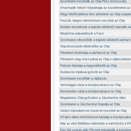
Szombaton kezdődik az Olaj-Pécs bronzcsata
A harmadik helyért folytathatja az küzdelmeket az
Négy felnőtt játékos lesz pénteken az Olaj csapa
Feszült, ideges mérkőzésen veszített az Olaj
Kedden következik a bajnoki elődöntő második 
Megőrizte pályaelőnyét a Faco
Szombaton elkezdődik a bajnoki elődöntő párharc
Söpréssel jutott elődöntőbe az Olaj
Pénteken lezárhatja a párharcot az Olaj
Pénteken négy közé juthat az Olaj a rájátszásban
Pakson folytatja a negyeddöntőt az Olaj
Dudaszós triplával győzött az Olaj
Szombaton kezdődik a rájátszás
Vereséggel zárta a középszakaszt az Olaj
Körmenden zárja a középszakaszt az Olaj
Magabiztos Olaj-győzelem a Jászberény ellen
Szombaton a Jászberényt fogadja az Olaj
Utolsó másodperces kosárral veszített az Olaj
A Falco elleni mérkőzéssel folytatja a középszaka
Már az első félidőben eldöntötte a mérkőzést a P
Egy hét szünet után Pécsett folytatódik a közép