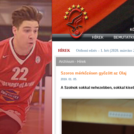
HÍREK
Otthoni edzés – 1. hét (2020. március
Archívum - Hírek
Szoros mérkőzésen győzött az Olaj
2019. 01. 05.
A Szolnok sokkal nehezebben, sokkal kiseb