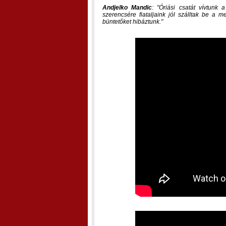
Andjelko Mandic
:
Óriási csatát vívtunk 
szerencsére fiataljaink jól szálltak be a 
büntetőket hibáztunk.