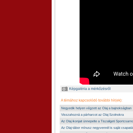
Képgaléria a mérkőzésről
A témához kapcsolódó további hír(ek):
Negyedik helyen végzett az Olaj a bajnokságban
Visszahozná a párharcot az Olaj Szolnokra
Az Olaj ikonjait ünnepelte a Tiszaligeti Sportcsarn
Az Olaj-tábor mínusz negyvennél is saját csapatát