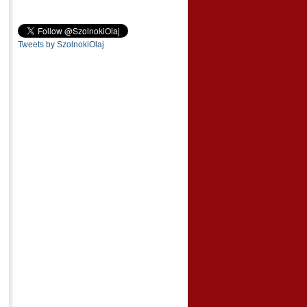
Tweets by SzolnokiOlaj