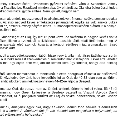
mely listavezetőként, tízmeccses győzelmi szériával várta a Szedeákot. Amely
 a Tiszaligetbe. Ráadásul minden akadály elhárult, az Olaj újra öt légióssal tudott
hátradőlős hazai győzelemhez. Nem így lett, nagyon nem.
san átgondolt, megszervezett és alkalmazott volt, finoman szólva sem zuhogtak a
k. Az első negyed kevés emlékezetes pillanatának egyike az volt, amikor Luksa
nem az, amikor Rowsey pályára lépett. 39 másodperccel később aláfordult a bokája,
ott jönni már.
különbséget az Olaj, így lett 12 pont közte, de továbbra is nagyon kevés volt a
k, illetve a szokottnál is fizikálisabb, lassabb játék miatt történhetett meg. A
 szerezte első szolnoki kosarát a korábbi sérülése miatt arcmaszkban játszó
osevic adta.
dult a szegediek szempontjából, hiszen egy ártatlannak látszó játékhelyzet során
 ő is bokasérülést szenvedett és ő sem tudott már visszajönni. Ekkor arra lehetett
 mai egy olyan este volt, amikor semmi sem úgy történik, ahogy arra esetleg
ből kiesett marsallbotot, a többiekből is extra energiákat váltott ki az elsőszámú
lé közeledve úgy tűnt, hogy levegőhöz jut az Olaj, de 40-33 után sem az történt,
Mandic időt kért, aminek köszönhetően 44-42-re feljött a Szeged.
ercet az Olaj, de persze nem az történt, aminek történnie kellett volna. 53-47-ről
annyira, hogy Green kettesével a Szedeák vezetett is. Viszont Vojvoda Dávid
csapatot, az ő pontjaival fordított az Olaj és sokkal nehezebben, sokkal kisebb
etett.
 túl, amelynek egyik oka, hogy az utóbbi időben több sérülés is nehezítette
ki a sorból. A védekezésünk jó volt, támadásban megvoltak a helyzeteink, de
ell értékesíteni a helyzeteket.