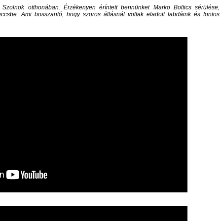
a Szolnok otthonában. Érzékenyen éríntett bennünket Marko Boltics sérülése,
meccsbe. Ami bosszantó, hogy szoros állásnál voltak eladott labdáink és fontos