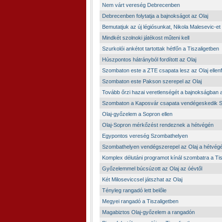
Nem várt vereség Debrecenben
Debrecenben folytatja a bajnokságot az Olaj
Bemutatjuk az új légiósunkat, Nikola Malesevic-et
Mindkét szolnoki játékost műteni kell
Szurkolói ankétot tartottak hétfőn a Tiszaligetben
Húszpontos hátrányból fordított az Olaj
Szombaton este a ZTE csapata lesz az Olaj ellenf
Szombaton este Pakson szerepel az Olaj
Tovább őrzi hazai veretlenségét a bajnokságban a
Szombaton a Kaposvár csapata vendégeskedik 
Olaj-győzelem a Sopron ellen
Olaj-Sopron mérkőzést rendeznek a hétvégén
Egypontos vereség Szombathelyen
Szombathelyen vendégszerepel az Olaj a hétvég
Komplex délutáni programot kínál szombatra a Tis
Győzelemmel búcsúzott az Olaj az óévtől
Két Miloseviccsel játszhat az Olaj
Tényleg rangadó lett belőle
Megyei rangadó a Tiszaligetben
Magabiztos Olaj-győzelem a rangadón