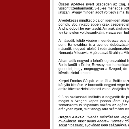
Ősszel 92-69-re nyert Szegeden az Olaj, a
viszont tizenharmadik, 3-10-es mérleggel jött
játszani. Avagy minden adott volt egy sima, 
A védekezés mindkét oldalon igen-igen alapo
pontok. Sőt, inkább éppen csak cseperegte
Andric dobott be egy távolit. A másik aligha
így kénytelen volt lesántikálni, vissza sem tud
A második félidő végére megnégyszerezte a 
pont. Ez továbbra is a gyenge dobószázaléko
második negyed utolsó tizedmásodpercében
Nemanja Milosevic. A gólpasszt Strahinja Mil
A harmadik negyed a lehető legrosszabbul in
Boltic került a földre, Rowsey-hoz hasonlóan
gondolni, hogy megroggyan a Szeged, de a
következtetni lehetne.
Kerpel-Fronius Gáspár vette föl a Boltic kezé
irányító kiesése. A harmadik negyed vége fe
amire következtetni lehetett volna. Andjelko 
9-3-as szakasszal indította a negyedik tíz p
megint a Szeged kapott jobban lábra. Oly
sokadszorra is fölpakolta vállára az egész 
arányban nyert, mint ahogy arra számítani leh
Dragan Aleksic
:
Nehéz mérkőzésen vagyunk
munkánkat, most pedig Andrew Rowsey dőlt 
sokat hibáztunk, a jövőben jobb százalékkal k