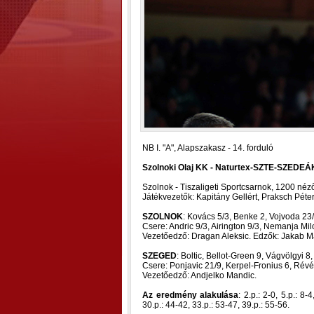
NB I. "A", Alapszakasz - 14. forduló
Szolnoki Olaj KK - Naturtex-SZTE-SZEDEÁK 
Szolnok - Tiszaligeti Sportcsarnok, 1200 néz
Játékvezetők: Kapitány Gellért, Praksch Péte
SZOLNOK
: Kovács 5/3, Benke 2, Vojvoda 23/6
Csere: Andric 9/3, Airington 9/3, Nemanja Mi
Vezetőedző: Dragan Aleksic. Edzők: Jakab M
SZEGED
: Boltic, Bellot-Green 9, Vágvölgyi 8,
Csere: Ponjavic 21/9, Kerpel-Fronius 6, Révé
Vezetőedző: Andjelko Mandic.
Az eredmény alakulása
: 2.p.: 2-0, 5.p.: 8
30.p.: 44-42, 33.p.: 53-47, 39.p.: 55-56.