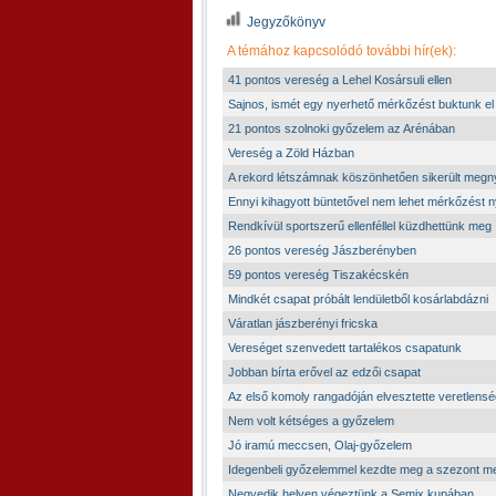
Jegyzőkönyv
A témához kapcsolódó további hír(ek):
41 pontos vereség a Lehel Kosársuli ellen
Sajnos, ismét egy nyerhető mérkőzést buktunk el
21 pontos szolnoki győzelem az Arénában
Vereség a Zöld Házban
A rekord létszámnak köszönhetően sikerült megn
Ennyi kihagyott büntetővel nem lehet mérkőzést n
Rendkívül sportszerű ellenféllel küzdhettünk meg
26 pontos vereség Jászberényben
59 pontos vereség Tiszakécskén
Mindkét csapat próbált lendületből kosárlabdázni
Váratlan jászberényi fricska
Vereséget szenvedett tartalékos csapatunk
Jobban bírta erővel az edzői csapat
Az első komoly rangadóján elvesztette veretlens
Nem volt kétséges a győzelem
Jó iramú meccsen, Olaj-győzelem
Idegenbeli győzelemmel kezdte meg a szezont m
Negyedik helyen végeztünk a Semix kupában