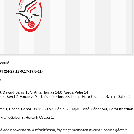
orduló
4 (24-27,17-9,17-17,8-11)
k.
 8, Dawud Samy 15/6, Antal Tamás 14/6, Varga Péter 14.
vas Dávid 2, Ferenczi Márk Zsolt 2, Gere Szabolcs, Gere Csanád, Szalaji Gábor 2.
ter 8, Csapó Gábor 18/12, Bujáki Dániel 7, Hajdu Jenő Gábor 5/3, Garai Krisztián
 Frank Gábor 3, Horváth Csaba 1.
ő döntéseket hozni a végjátékban, így megérdemelten nyert a Szentes gárdája.