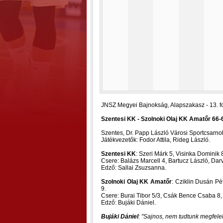
JNSZ Megyei Bajnokság, Alapszakasz - 13. f
Szentesi KK - Szolnoki Olaj KK Amatőr 66-6
Szentes, Dr. Papp László Városi Sportcsarno
Játékvezetők: Fodor Attila, Rideg László.
Szentesi KK
: Szeri Márk 5, Visinka Dominik
Csere: Balázs Marcell 4, Bartucz László, Dar
Edző: Sallai Zsuzsanna.
Szolnoki Olaj KK Amatőr
: Cziklin Dusán Pé
9.
Csere: Burai Tibor 5/3, Csák Bence Csaba 8,
Edző: Bujáki Dániel.
Bujáki Dániel
:
Sajnos, nem tudtunk megfelel