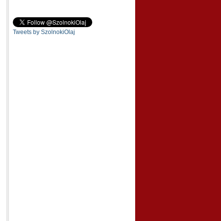
Tweets by SzolnokiOlaj