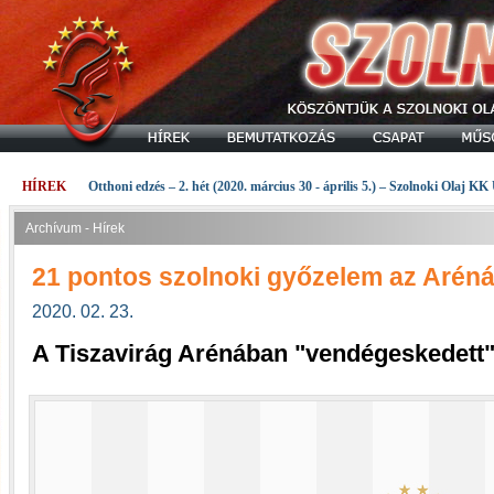
HÍREK
Otthoni edzés – 2. hét (2020. március 30 - április 5.) – Szolnoki Olaj KK
Archívum - Hírek
21 pontos szolnoki győzelem az Arén
2020. 02. 23.
A Tiszavirág Arénában "vendégeskedett"