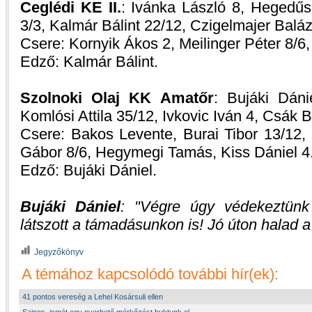
Ceglédi KE II.
: Ivánka László 8, Hegedűs 
3/3, Kalmár Bálint 22/12, Czigelmajer Balá
Csere: Kornyik Ákos 2, Meilinger Péter 8/6
Edző: Kalmár Bálint.
Szolnoki Olaj KK Amatőr
: Bujáki Dáni
Komlósi Attila 35/12, Ivkovic Iván 4, Csák
Csere: Bakos Levente, Burai Tibor 13/12,
Gábor 8/6, Hegymegi Tamás, Kiss Dániel 4
Edző: Bujáki Dániel.
Bujáki Dániel
:
Végre úgy védekeztünk
látszott a támadásunkon is! Jó úton halad a
Jegyzőkönyv
A témához kapcsolódó további hír(ek):
41 pontos vereség a Lehel Kosársuli ellen