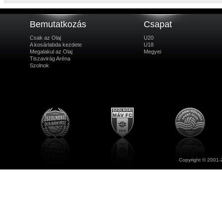
Bemutatkozás
Csapat
Csak az Olaj
U20
A kosárlabda kezdete
U18
Megalakul az Olaj
Megyei
Tiszavirág Aréna
Szolnok
Copyright © 2001-2