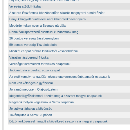
Sajnos, ismét egy nyerhető mérkőzést buktunk el
Vereség a Zöld Házban
A rekord létszámnak köszönhetően sikerült megnyerni a mérkőzést
Ennyi kihagyott büntetővel nem lehet mérkőzést nyerni
Megérdemelten nyert a Szentes gárdája
Rendkívül sportszerű ellenféllel küzdhettünk meg
26 pontos vereség Jászberényben
59 pontos vereség Tiszakécskén
Mindkét csapat próbált lendületből kosárlabdázni
Váratlan jászberényi fricska
Vereséget szenvedett tartalékos csapatunk
Jobban bírta erővel az edzői csapat
Az első komoly rangadóján elvesztette veretlenségét amatőr csapatunk
Nem volt kétséges a győzelem
Jó iramú meccsen, Olaj-győzelem
Idegenbeli győzelemmel kezdte meg a szezont megyei csapatunk
Negyedik helyen végeztünk a Semix kupában
Jó játékot láthatott a közönség
Továbbjutás a Semix-kupában
Edzőmérkőzéssel hangolt a következő szezonra a megyei csapatunk