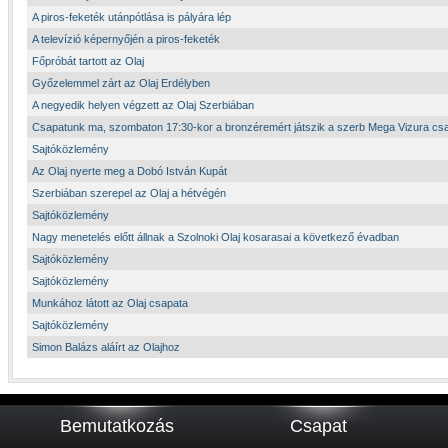
A piros-feketék utánpótlása is pályára lép
A televízió képernyőjén a piros-feketék
Főpróbát tartott az Olaj
Győzelemmel zárt az Olaj Erdélyben
A negyedik helyen végzett az Olaj Szerbiában
Csapatunk ma, szombaton 17:30-kor a bronzéremért játszik a szerb Mega Vizura cs
Sajtóközlemény
Az Olaj nyerte meg a Dobó István Kupát
Szerbiában szerepel az Olaj a hétvégén
Sajtóközlemény
Nagy menetelés előtt állnak a Szolnoki Olaj kosarasai a következő évadban
Sajtóközlemény
Sajtóközlemény
Munkához látott az Olaj csapata
Sajtóközlemény
Simon Balázs aláírt az Olajhoz
Bemutatkozás
Csapat