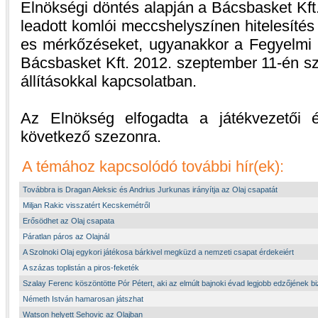
Elnökségi döntés alapján a Bácsbasket Kft
leadott komlói meccshelyszínen hitelesíté
es mérkőzéseket, ugyanakkor a Fegyelmi Bi
Bácsbasket Kft. 2012. szeptember 11-én szül
állításokkal kapcsolatban.
Az Elnökség elfogadta a játékvezetői é
következő szezonra.
A témához kapcsolódó további hír(ek):
Továbbra is Dragan Aleksic és Andrius Jurkunas irányítja az Olaj csapatát
Miljan Rakic visszatért Kecskemétről
Erősödhet az Olaj csapata
Páratlan páros az Olajnál
A Szolnoki Olaj egykori játékosa bárkivel megküzd a nemzeti csapat érdekeiért
A százas toplistán a piros-feketék
Szalay Ferenc köszöntötte Pór Pétert, aki az elmúlt bajnoki évad legjobb edzőjének bi
Németh István hamarosan játszhat
Watson helyett Sehovic az Olajban