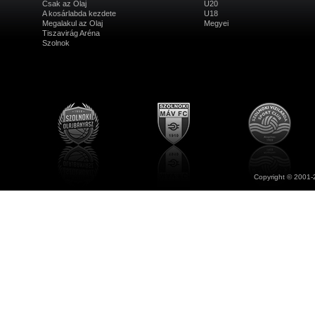
Csak az Olaj
U20
A kosárlabda kezdete
U18
Megalakul az Olaj
Megyei
Tiszavirág Aréna
Szolnok
Copyright © 2001-2