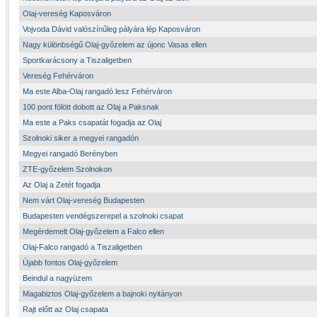
Olaj-vereség Kaposváron
Vojvoda Dávid valószínűleg pályára lép Kaposváron
Nagy különbségű Olaj-győzelem az újonc Vasas ellen
Sportkarácsony a Tiszaligetben
Vereség Fehérváron
Ma este Alba-Olaj rangadó lesz Fehérváron
100 pont fölött dobott az Olaj a Paksnak
Ma este a Paks csapatát fogadja az Olaj
Szolnoki siker a megyei rangadón
Megyei rangadó Berényben
ZTE-győzelem Szolnokon
Az Olaj a Zetét fogadja
Nem várt Olaj-vereség Budapesten
Budapesten vendégszerepel a szolnoki csapat
Megérdemelt Olaj-győzelem a Falco ellen
Olaj-Falco rangadó a Tiszaligetben
Újabb fontos Olaj-győzelem
Beindul a nagyüzem
Magabiztos Olaj-győzelem a bajnoki nyitányon
Rajt előtt az Olaj csapata