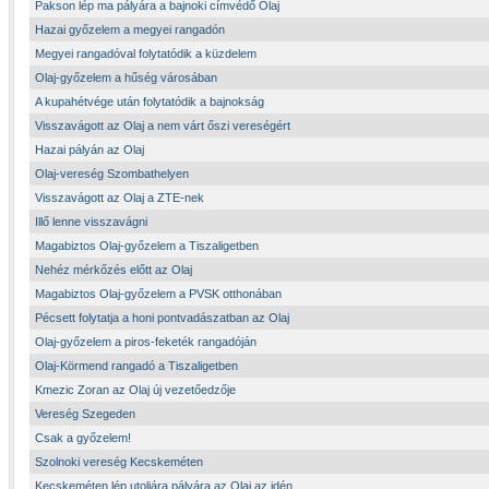
Pakson lép ma pályára a bajnoki címvédő Olaj
Hazai győzelem a megyei rangadón
Megyei rangadóval folytatódik a küzdelem
Olaj-győzelem a hűség városában
A kupahétvége után folytatódik a bajnokság
Visszavágott az Olaj a nem várt őszi vereségért
Hazai pályán az Olaj
Olaj-vereség Szombathelyen
Visszavágott az Olaj a ZTE-nek
Illő lenne visszavágni
Magabiztos Olaj-győzelem a Tiszaligetben
Nehéz mérkőzés előtt az Olaj
Magabiztos Olaj-győzelem a PVSK otthonában
Pécsett folytatja a honi pontvadászatban az Olaj
Olaj-győzelem a piros-feketék rangadóján
Olaj-Körmend rangadó a Tiszaligetben
Kmezic Zoran az Olaj új vezetőedzője
Vereség Szegeden
Csak a győzelem!
Szolnoki vereség Kecskeméten
Kecskeméten lép utoljára pályára az Olaj az idén