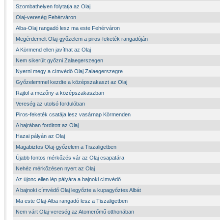
Szombathelyen folytatja az Olaj
Olaj-vereség Fehérváron
Alba-Olaj rangadó lesz ma este Fehérváron
Megérdemelt Olaj-győzelem a piros-feketék rangadóján
A Körmend ellen javíthat az Olaj
Nem sikerült győzni Zalaegerszegen
Nyerni megy a címvédő Olaj Zalaegerszegre
Győzelemmel kezdte a középszakaszt az Olaj
Rajtol a mezőny a középszakaszban
Vereség az utolsó fordulóban
Piros-feketék csatája lesz vasárnap Körmenden
A hajrában fordított az Olaj
Hazai pályán az Olaj
Magabiztos Olaj-győzelem a Tiszaligetben
Újabb fontos mérkőzés vár az Olaj csapatára
Nehéz mérkőzésen nyert az Olaj
Az újonc ellen lép pályára a bajnoki címvédő
A bajnoki címvédő Olaj legyőzte a kupagyőztes Albát
Ma este Olaj-Alba rangadó lesz a Tiszaligetben
Nem várt Olaj-vereség az Atomerőmű otthonában