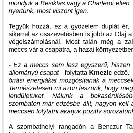
mondjuk a Besiktas vagy a Charleroi elle
nyertünk, most viszont igen.
Tegyük hozzá, ez a győzelem duplát ér, 
sikerrel az összevetésben is jobb az Olaj a
végelszámolásnál. Most talán még a zal
meccs vár a csapatra, a hazai környezetben
- Ez a meccs sem lesz egyszerű, hiszen a
állományú csapat
- folytatta
Kmezic
edző.
óriási energiákat mozgósítanak a meccsek
Természetesen mi azon leszünk, hogy megál
lendületüket. Nálunk a bokasérülésé
szombaton már edzésbe állt, nagyon kell a
meccsen folytatni akarjuk pozitív sorozatun
A szombathelyi rangadón a Benczur T