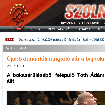
HÍREK
Otthoni edzés – 2. hét (2020. március 30 - április 5.) – Szolnoki Olaj KK
Archívum - Hírek
Újabb dunántúli rangadó vár a bajnoki
2017. 02. 05.
A bokasérüléséből felépülő Tóth Ádá
állt