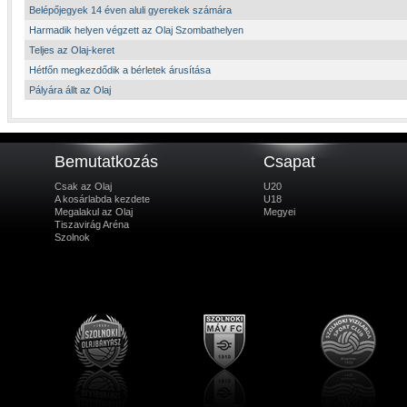
Belépőjegyek 14 éven aluli gyerekek számára
Harmadik helyen végzett az Olaj Szombathelyen
Teljes az Olaj-keret
Hétfőn megkezdődik a bérletek árusítása
Pályára állt az Olaj
Bemutatkozás
Csapat
Csak az Olaj
U20
A kosárlabda kezdete
U18
Megalakul az Olaj
Megyei
Tiszavirág Aréna
Szolnok