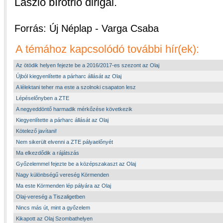
László bírótrió dirigál.
Forrás: Új Néplap - Varga Csaba
A témához kapcsolódó további hír(ek):
Az ötödik helyen fejezte be a 2016/2017-es szezont az Olaj
Újból kiegyenlítette a párharc állását az Olaj
A lélektani teher ma este a szolnoki csapaton lesz
Lépéselőnyben a ZTE
A negyeddöntő harmadik mérkőzése következik
Kiegyenlítette a párharc állását az Olaj
Kötelező javítani!
Nem sikerült elvenni a ZTE pályaelőnyét
Ma elkezdődik a rájátszás
Győzelemmel fejezte be a középszakaszt az Olaj
Nagy különbségű vereség Körmenden
Ma este Körmenden lép pályára az Olaj
Olaj-vereség a Tiszaligetben
Nincs más út, mint a győzelem
Kikapott az Olaj Szombathelyen