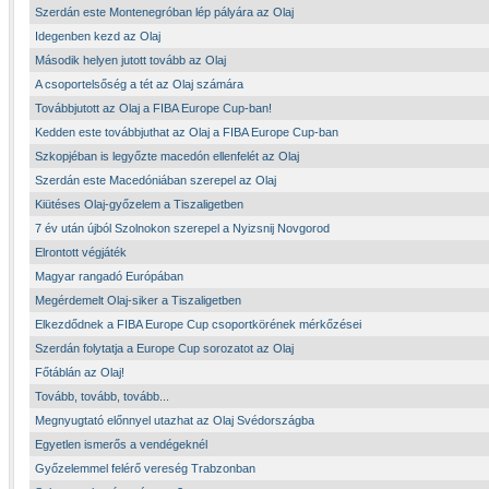
Szerdán este Montenegróban lép pályára az Olaj
Idegenben kezd az Olaj
Második helyen jutott tovább az Olaj
A csoportelsőség a tét az Olaj számára
Továbbjutott az Olaj a FIBA Europe Cup-ban!
Kedden este továbbjuthat az Olaj a FIBA Europe Cup-ban
Szkopjéban is legyőzte macedón ellenfelét az Olaj
Szerdán este Macedóniában szerepel az Olaj
Kiütéses Olaj-győzelem a Tiszaligetben
7 év után újból Szolnokon szerepel a Nyizsnij Novgorod
Elrontott végjáték
Magyar rangadó Európában
Megérdemelt Olaj-siker a Tiszaligetben
Elkezdődnek a FIBA Europe Cup csoportkörének mérkőzései
Szerdán folytatja a Europe Cup sorozatot az Olaj
Főtáblán az Olaj!
Tovább, tovább, tovább...
Megnyugtató előnnyel utazhat az Olaj Svédországba
Egyetlen ismerős a vendégeknél
Győzelemmel felérő vereség Trabzonban