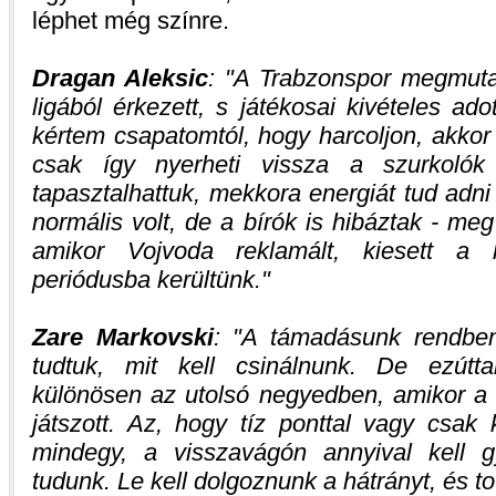
léphet még színre.
Dragan Aleksic
:
A Trabzonspor megmutat
ligából érkezett, s játékosai kivételes ad
kértem csapatomtól, hogy harcoljon, akkor 
csak így nyerheti vissza a szurkolók 
tapasztalhattuk, mekkora energiát tud adn
normális volt, de a bírók is hibáztak - meg
amikor Vojvoda reklamált, kiesett a k
periódusba kerültünk.
Zare Markovski
:
A támadásunk rendben
tudtuk, mit kell csinálnunk. De ezútt
különösen az utolsó negyedben, amikor a 
játszott. Az, hogy tíz ponttal vagy csak 
mindegy, a visszavágón annyival kell 
tudunk. Le kell dolgoznunk a hátrányt, és to