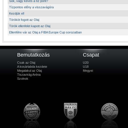
Sok, vagy kevés a tíz pont?
Tízpontos előny a visszavágóra
Kezdjük el!
Törököt fogott az Olaj
Török ellenfelet kapott az Olaj
Ellenfélre vár az Olaj a FIBA Europe Cup sorozatban
Bemutatkozás
Csapat
Csak az Olaj
U20
A kosárlabda kezdete
U18
Megalakul az Olaj
Megyei
Tiszavirág Aréna
Szolnok