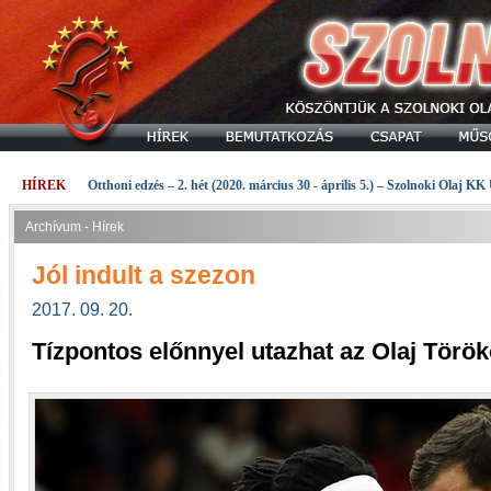
HÍREK
Otthoni edzés – 2. hét (2020. március 30 - április 5.) – Szolnoki Olaj KK
Archívum - Hírek
Jól indult a szezon
2017. 09. 20.
Tízpontos előnnyel utazhat az Olaj Törö