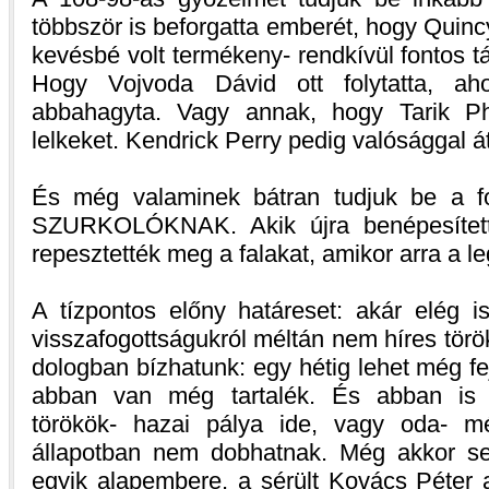
többször is beforgatta emberét, hogy Quin
kevésbé volt termékeny- rendkívül fontos t
Hogy Vojvoda Dávid ott folytatta, ah
abbahagyta. Vagy annak, hogy Tarik Phi
lelkeket. Kendrick Perry pedig valósággal át
És még valaminek bátran tudjuk be a fo
SZURKOLÓKNAK. Akik újra benépesített
repesztették meg a falakat, amikor arra a l
A tízpontos előny határeset: akár elég i
visszafogottságukról méltán nem híres törö
dologban bízhatunk: egy hétig lehet még fe
abban van még tartalék. És abban is
törökök- hazai pálya ide, vagy oda- m
állapotban nem dobhatnak. Még akkor s
egyik alapembere, a sérült Kovács Péter 