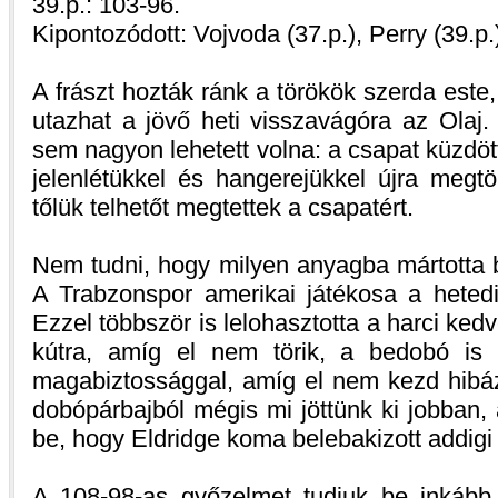
39.p.: 103-96.
Kipontozódott: Vojvoda (37.p.), Perry (39.p.
A frászt hozták ránk a törökök szerda este,
utazhat a jövő heti visszavágóra az Olaj.
sem nagyon lehetett volna: a csapat küzdött
jelenlétükkel és hangerejükkel újra megt
tőlük telhetőt megtettek a csapatért.
Nem tudni, hogy milyen anyagba mártotta b
A Trabzonspor amerikai játékosa a hetedik 
Ezzel többször is lelohasztotta a harci kedv
kútra, amíg el nem törik, a bedobó is 
magabiztossággal, amíg el nem kezd hibá
dobópárbajból mégis mi jöttünk ki jobban
be, hogy Eldridge koma belebakizott addigi
A 108-98-as győzelmet tudjuk be inkább