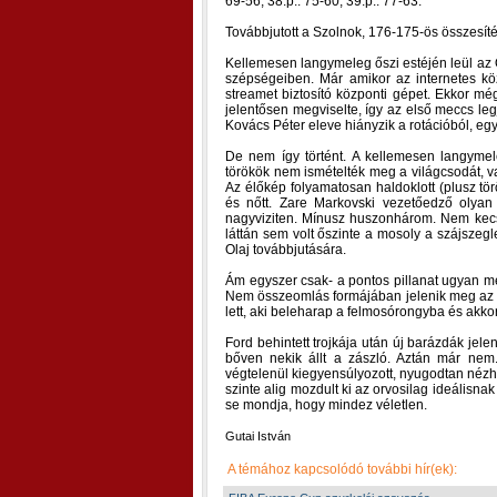
69-56, 38.p.: 75-60, 39.p.: 77-63.
Továbbjutott a Szolnok, 176-175-ös összesíté
Kellemesen langymeleg őszi estéjén leül az Ol
szépségeiben. Már amikor az internetes kö
streamet biztosító központi gépet. Ekkor m
jelentősen megviselte, így az első meccs leg
Kovács Péter eleve hiányzik a rotációból, egy
De nem így történt. A kellemesen langymele
törökök nem ismételték meg a világcsodát, va
Az élőkép folyamatosan haldoklott (plusz t
és nőtt. Zare Markovski vezetőedző olyan 
nagyviziten. Mínusz huszonhárom. Nem kecse
láttán sem volt őszinte a mosoly a szájszeg
Olaj továbbjutására.
Ám egyszer csak- a pontos pillanat ugyan meg
Nem összeomlás formájában jelenik meg az ily
lett, aki beleharap a felmosórongyba és akkor
Ford behintett trojkája után új barázdák je
bőven nekik állt a zászló. Aztán már nem.
végtelenül kiegyensúlyozott, nyugodtan néz
szinte alig mozdult ki az orvosilag ideálisna
se mondja, hogy mindez véletlen.
Gutai István
A témához kapcsolódó további hír(ek):