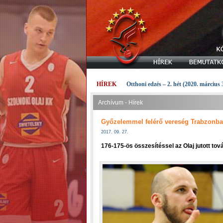
HÍREK
Otthoni edzés – 2. hét (2020. március 
Archívum - Hírek
Győzelemmel felérő vereség Trabzonb
2017. 09. 27.
176-175-ös összesítéssel az Olaj jutott t