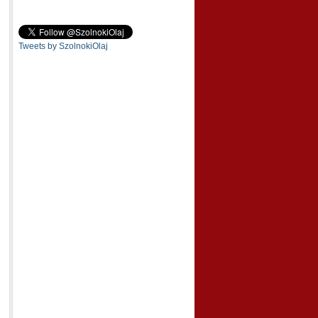
Tweets by SzolnokiOlaj