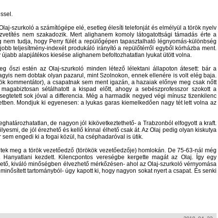
ssel.
aj-szurkoló a számítógépe elé, esetleg élesíti telefonját és elmélyül a török nyelv
zvetítés nem szakadozik. Mert alighanem komoly látogatottsági támadás érte a
ég nem tudja, hogy Perry fülét a repülőgépen tapasztalható légnyomás-különbség
jobb teljesítmény-indexét produkáló irányító a repülőtérről egyből kórházba ment.
 újabb alapjátékos kiesése alighanem befoltozhatatlan lyukat ütött volna.
g őszi estén az Olaj-szurkoló minden létező lélektani állapoton átesett: bár a
gyis nem dobtak olyan pazarul, mint Szolnokon, ennek ellenére is volt elég baja.
örök kommentátor), a csapatnak sem ment igazán, a hazaiak előnye meg csak nőtt
magabiztosan sétálhatott a kispad előtt, ahogy a sebészprofesszor szokott a
gtetett sok jóval a differencia. Még a harmadik negyed végi mínusz tizenkilenc
letben. Mondjuk ki egyenesen: a lyukas garas kiemelkedően nagy tét lett volna az
határozhatatlan, de nagyon jól kikövetkeztethető- a Trabzonból elfogyott a kraft.
esmi, de jól érezhető és kellő kínnal élhető csak át. Az Olaj pedig olyan kiskutya
 sem engedi ki a fogai közül, ha cséphadaróval is ütik.
lentek meg a török vezetőedző (törökök vezetőedzője) homlokán. De 75-63-nál még
 Hanyatlani kezdett. Kilencpontos vereségbe kergette magát az Olaj. Így egy
hető, kiváló minőségben élvezhető mérkőzésen- ahol az Olaj-szurkoló vérnyomása
k minősített tartományból- úgy kapott ki, hogy nagyon sokat nyert a csapat. És senki