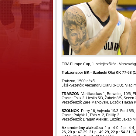
FIBA Europe Cup, 1. selejtezőkör - Visszavá
Trabzonspor BK - Szolnoki Olaj KK 77-68 (1
Trabzon, 1500 néző.
Játékvezetők: Alexandru Olaru (ROU), Vladim
TRABZON
: Vasiliauskas 1, Browning 10/6, El
Csere: Eslik 2, Heslip 5/3, Zubcic 8/6, Secen
Vezetőedző: Zare Markovski. Edzők: Hakan K
SZOLNOK
: Perry 16, Vojvoda 19/3, Ford 8/6,
Csere: Polyák 1, Tóth Á. 2, Phillip 2.
Vezetőedző: Dragan Aleksic. Edzők: Jakab M
Az eredmény alakulása
: 1.p.: 4-0, 2.p.: 4-4
26, 20.p.: 47-29, 21.p.: 49-29, 22.p.: 54-31, 24