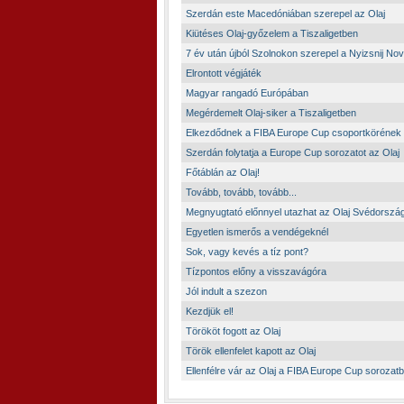
Szerdán este Macedóniában szerepel az Olaj
Kiütéses Olaj-győzelem a Tiszaligetben
7 év után újból Szolnokon szerepel a Nyizsnij No
Elrontott végjáték
Magyar rangadó Európában
Megérdemelt Olaj-siker a Tiszaligetben
Elkezdődnek a FIBA Europe Cup csoportkörének
Szerdán folytatja a Europe Cup sorozatot az Olaj
Főtáblán az Olaj!
Tovább, tovább, tovább...
Megnyugtató előnnyel utazhat az Olaj Svédorszá
Egyetlen ismerős a vendégeknél
Sok, vagy kevés a tíz pont?
Tízpontos előny a visszavágóra
Jól indult a szezon
Kezdjük el!
Törököt fogott az Olaj
Török ellenfelet kapott az Olaj
Ellenfélre vár az Olaj a FIBA Europe Cup sorozat