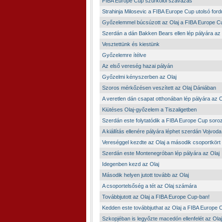
FIBA Europe Cup szurkolói szavazás
Strahinja Milosevic a FIBA Europe Cup utolsó for
Győzelemmel búcsúzott az Olaj a FIBA Europe Cu
Szerdán a dán Bakken Bears ellen lép pályára az 
Vesztettünk és kiestünk
Győzelemre ítélve
Az első vereség hazai pályán
Győzelmi kényszerben az Olaj
Szoros mérkőzésen veszített az Olaj Dániában
A veretlen dán csapat otthonában lép pályára az O
Kiütéses Olaj-győzelem a Tiszaligetben
Szerdán este folytatódik a FIBA Europe Cup soro
A kiállítás ellenére pályára léphet szerdán Vojvod
Vereséggel kezdte az Olaj a második csoportkört
Szerdán este Montenegróban lép pályára az Olaj
Idegenben kezd az Olaj
Második helyen jutott tovább az Olaj
A csoportelsőség a tét az Olaj számára
Továbbjutott az Olaj a FIBA Europe Cup-ban!
Kedden este továbbjuthat az Olaj a FIBA Europe 
Szkopjéban is legyőzte macedón ellenfelét az Olaj