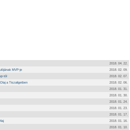
2018. 04. 22.
dulójának MVP-je
2018. 02. 09.
p-tól
2018. 02. 07.
Olaj a Tiszaligetben
2018. 02. 06.
2018. 01. 31.
2018. 01. 30.
2018. 01. 24.
2018. 01. 23.
2018. 01. 17.
laj
2018. 01. 16.
2018. 01. 10.