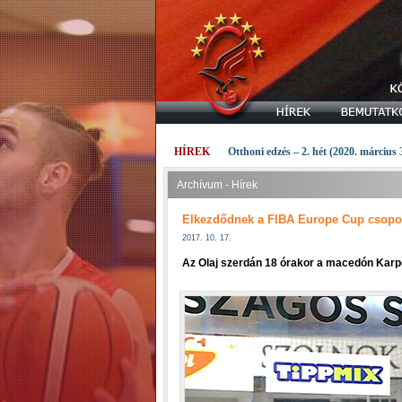
HÍREK
Otthoni edzés – 2. hét (2020. március 
Archívum - Hírek
Elkezdődnek a FIBA Europe Cup csopo
2017. 10. 17.
Az Olaj szerdán 18 órakor a macedón Karpo