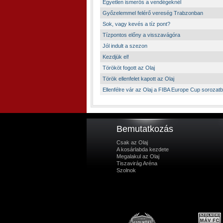
Egyetlen ismerős a vendégeknél
Győzelemmel felérő vereség Trabzonban
Sok, vagy kevés a tíz pont?
Tízpontos előny a visszavágóra
Jól indult a szezon
Kezdjük el!
Törököt fogott az Olaj
Török ellenfelet kapott az Olaj
Ellenfélre vár az Olaj a FIBA Europe Cup sorozat
Bemutatkozás
Csak az Olaj
A kosárlabda kezdete
Megalakul az Olaj
Tiszavirág Aréna
Szolnok