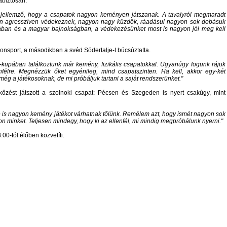
abiztosan.
jellemző, hogy a csapatok nagyon keményen játszanak. A tavalyról megmaradt
on agresszíven védekeznek, nagyon nagy küzdők, ráadásul nagyon sok dobásuk
ban és a magyar bajnokságban, a védekezésünket most is nagyon jól meg kell
zonsport, a másodikban a svéd Södertalje-t búcsúztatta.
-kupában találkoztunk már kemény, fizikális csapatokkal. Ugyanúgy fogunk rájuk
nfélre. Megnézzük őket egyénileg, mind csapatszinten. Ha kell, akkor egy-két
még a játékosoknak, de mi próbáljuk tartani a saját rendszerünket.
ést játszott a szolnoki csapat: Pécsen és Szegeden is nyert csakúgy, mint
 is nagyon kemény játékot várhatnak tőlünk. Remélem azt, hogy ismét nagyon sok
son minket. Teljesen mindegy, hogy ki az ellenfél, mi mindig megpróbálunk nyerni.
00-tól élőben közvetíti.