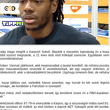
dhatja maga mögött a Karposh Sokoli. Bejutott a macedón bajnokság és a kupa
óbbit viszont megnyerte, a 21 éves klub első trófeáját szerezve. Egyáltalán nem
 közreműködésével.
 évben. Vannak játékosok, akik megmaradtak a tavalyi keretből, de néhány posztra
valyi másodedzőjüket nevezték ki vezetőedzőnek, aki egy nagyon értelmes, jó
édekezésről, akár a támadójátékról beszélünk. Úgyhogy ismerem őket, de néhány
 hazai játékos van, mellettük három amerikai, egy horvát és két szerb légióst
Comagic, aki korábban a Falcoban is szerepelt.
ban indult, első selejtezőkörben kiesett, így kerültünk össze mi a FIBA-kupában.
ak.
 mérkőzését otthon 87-79-re elvesztette a Karpos, így a visszavágón hiába nyert 81-
an azonban jól indított: az első körben a bajnok MZT Szkopjét verte két ponttal,