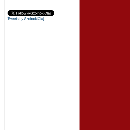
Tweets by SzolnokiOlaj