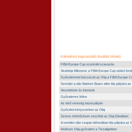
A témához kapcsolódó további hír(ek):
FIBA Europe Cup szurkolói szavazás
Strahinja Milosevic a FIBA Europe Cup utolsó for
Győzelemmel búcsúzott az Olaj a FIBA Europe Cu
Szerdán a dán Bakken Bears ellen lép pályára az 
Vesztettünk és kiestünk
Győzelemre ítélve
Az első vereség hazai pályán
Győzelmi kényszerben az Olaj
Szoros mérkőzésen veszített az Olaj Dániában
A veretlen dán csapat otthonában lép pályára az O
Kiütéses Olaj-győzelem a Tiszaligetben