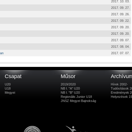
2017. 10. 03.
2017. 09. 27.
2017. 09. 26.
2017. 09. 22.
2017. 09. 20.
2017. 09. 20.
2017. 09. 07.
2017. 08. 04.
ban
2017. 07. 07.
Csapat
Műsor
Archívu
U20
2019/2020
Hírek 2002-
U18
NB I. "A" U20
Tudósítások 2
Megyei
NB I. "B" U20
Eredmények 2
Regionális Junior U18
Helyezések 1
JNSZ Megyei Bajnokság