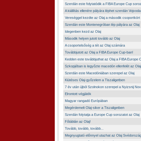
Szerdán este folytatódik a FIBA Europe Cup soro
A kiállítás ellenére pályára léphet szerdán Vojvod
Vereséggel kezdte az Olaj a második csoportkört
Szerdán este Montenegróban lép pályára az Olaj
Idegenben kezd az Olaj
Második helyen jutott tovább az Olaj
A csoportelsőség a tét az Olaj számára
Továbbjutott az Olaj a FIBA Europe Cup-ban!
Kedden este továbbjuthat az Olaj a FIBA Europe 
Szkopjéban is legyőzte macedón ellenfelét az Olaj
Szerdán este Macedóniában szerepel az Olaj
Kiütéses Olaj-győzelem a Tiszaligetben
7 év után újból Szolnokon szerepel a Nyizsnij No
Elrontott végjáték
Magyar rangadó Európában
Megérdemelt Olaj-siker a Tiszaligetben
Szerdán folytatja a Europe Cup sorozatot az Olaj
Főtáblán az Olaj!
Tovább, tovább, tovább...
Megnyugtató előnnyel utazhat az Olaj Svédorszá