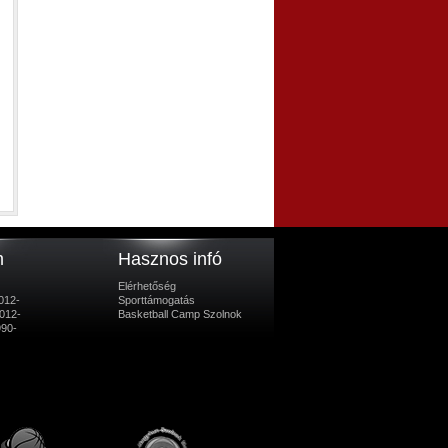
m
Hasznos infó
Elérhetőség
012-
Sporttámogatás
012-
Basketball Camp Szolnok
990-