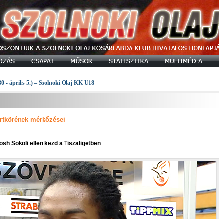
30 - április 5.) – Szolnoki Olaj KK U18
rtkörének mérkőzései
sh Sokoli ellen kezd a Tiszaligetben