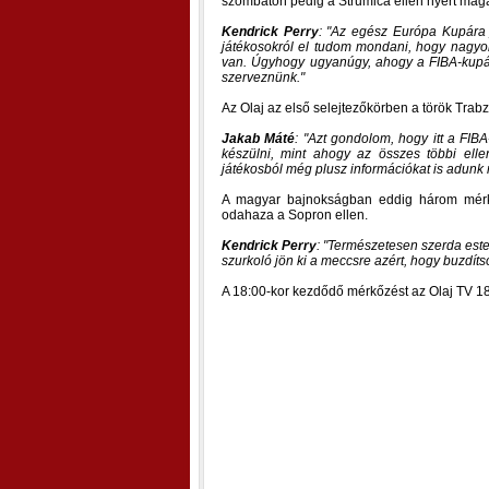
szombaton pedig a Strumica ellen nyert mag
Kendrick Perry
:
Az egész Európa Kupára 
játékosokról el tudom mondani, hogy nagy
van. Úgyhogy ugyanúgy, ahogy a FIBA-kupá
szerveznünk.
Az Olaj az első selejtezőkörben a török Trab
Jakab Máté
:
Azt gondolom, hogy itt a FIBA
készülni, mint ahogy az összes többi elle
játékosból még plusz információkat is adunk 
A magyar bajnokságban eddig három mérkőz
odahaza a Sopron ellen.
Kendrick Perry
:
Természetesen szerda este
szurkoló jön ki a meccsre azért, hogy buzdít
A 18:00-kor kezdődő mérkőzést az Olaj TV 18: