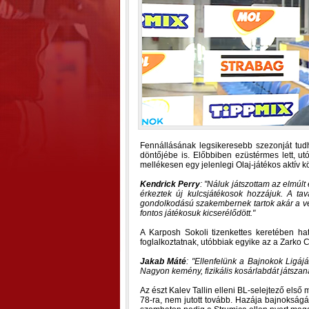
Fennállásának legsikeresebb szezonját tu
döntőjébe is. Előbbiben ezüstérmes lett, ut
mellékesen egy jelenlegi Olaj-játékos aktív
Kendrick Perry
:
Náluk játszottam az elmúlt
érkeztek új kulcsjátékosok hozzájuk. A ta
gondolkodású szakembernek tartok akár a v
fontos játékosuk kicserélődött.
A Karposh Sokoli tizenkettes keretében hat
foglalkoztatnak, utóbbiak egyike az a Zarko 
Jakab Máté
:
Ellenfelünk a Bajnokok Ligájá
Nagyon kemény, fizikális kosárlabdát játszan
Az észt Kalev Tallin elleni BL-selejtező első
78-ra, nem jutott tovább. Hazája bajnokságáb