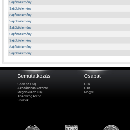
Sajtóközlemény
Sajtóközlemény
Sajtóközlemény
Sajtóközlemény
Sajtóközlemény
Sajtóközlemény
Sajtóközlemény
Sajtóközlemény
Sajtóközlemény
Bemutatkozás
Csapat
Csak az Olaj
U20
A kosárlabda kezdete
U18
Megalakul az Olaj
Megyei
Tiszavirág Aréna
Szolnok