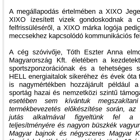
A megállapodás értelmében a XIXO Jege
XIXO ízesített vizek gondoskodnak a 
felfrissüléséről, a XIXO márka logója ped
meccsekhez kapcsolódó kommunikációs fel
A cég szóvivője, Tóth Eszter Anna elm
Magyarország Kft. életében a kezdetekt
sportszponzorációnak és a tehetséges s
HELL energiaitalok sikeréhez és évek óta 
is nagymértékben hozzájárult példáu
sportág hazai és nemzetközi szintű támo
esetében sem kívántuk megszakíta
termékbevezetés előkészítése során, az E
jutás alkalmával figyeltünk fel a k
teljesítményére és nagyon büszkék vagyun
Magyar bajnok és négyszeres Magyar Ku