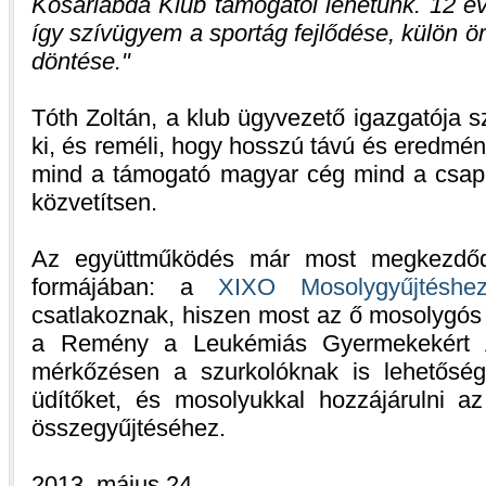
Kosárlabda Klub támogatói lehetünk. 12 év
így szívügyem a sportág fejlődése, külön ör
döntése.
Tóth Zoltán, a klub ügyvezető igazgatója 
ki, és reméli, hogy hosszú távú és eredmén
mind a támogató magyar cég mind a csapat
közvetítsen.
Az együttműködés már most megkezdődi
formájában: a
XIXO Mosolygyűjtéshe
csatlakoznak, hiszen most az ő mosolygós f
a Remény a Leukémiás Gyermekekért A
mérkőzésen a szurkolóknak is lehetőség
üdítőket, és mosolyukkal hozzájárulni az
összegyűjtéséhez.
2013. május 24.