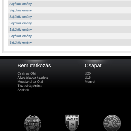
Sajtóközlemény
Sajtóközlemény
Sajtóközlemény
Sajtóközlemény
Sajtóközlemény
Sajtóközlemény
Sajtóközlemény
Bemutatkozás
Csapat
Csak az Olaj
U20
A kosárlabda kezdete
U18
Megalakul az Olaj
Megyei
Tiszavirág Aréna
Szolnok