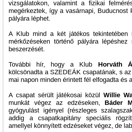
vizsgálatokon, valamint a fizikai felméré
megérkeztek, így a vasárnapi, Buducnost 
pályára léphet.
A Klub mind a két játékos tekintetében
mérkőzéseken történő pályára lépéshez 
beszerzését.
További hír, hogy a Klub
Horváth Á
kölcsönadta a SZEDEÁK csapatának, s az e
mai napon minden érintett fél elfogadta és a
A csapat sérült játékosai közül
Willie Wa
munkát végez az edzéseken,
Báder M
gyógyulást igényel (részleges szalagszak
addig a csapatkapitány speciális rögzí
amellyel könnyített edzéseket végez, de la