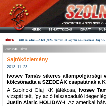
HÍREK
Otthoni edzés – 2. hét (2020. március 30 - április 5.) – Szolnoki Olaj KK
Archívum - Hírek
Sajtóközlemény
2013. 11. 23.
Ivosev Tamás sikeres állampolgársági v
kölcsönadta a SZEDEÁK csapatának a K
A Szolnoki Olaj KK játékosa,
Ivosev Ta
vizsgát tett, így az ő felszabaduló idegenlé
Justin Alaric HOLIDAY
-t. Az amerikai hát