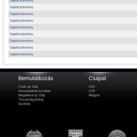
Sajtóközlemény
Sajtóközlemény
Sajtóközlemény
Sajtóközlemény
Sajtóközlemény
Sajtóközlemény
Sajtóközlemény
Sajtóközlemény
Sajtóközlemény
Bemutatkozás
Csapat
Csak az Olaj
U20
A kosárlabda kezdete
U18
Megalakul az Olaj
Megyei
Tiszavirág Aréna
Szolnok