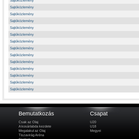
Sajtóközlemény
Sajtóközlemény
Sajtóközlemény
Sajtóközlemény
Sajtóközlemény
Sajtóközlemény
Sajtóközlemény
Sajtóközlemény
Sajtóközlemény
Sajtóközlemény
Sajtóközlemény
Sajtóközlemény
Sajtóközlemény
Sajtóközlemény
Bemutatkozás
Csapat
Csak az Olaj
U20
A kosárlabda kezdete
U18
Megalakul az Olaj
Megyei
Tiszavirág Aréna