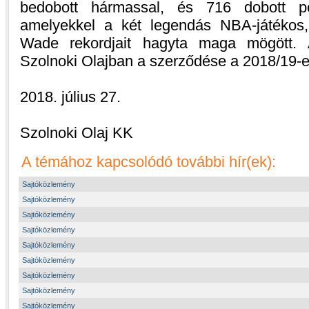
bedobott hármassal, és 716 dobott p
amelyekkel a két legendás NBA-játéko
Wade rekordjait hagyta maga mögött. 
Szolnoki Olajban a szerződése a 2018/19-e
2018. július 27.
Szolnoki Olaj KK
A témához kapcsolódó további hír(ek):
Sajtóközlemény
Sajtóközlemény
Sajtóközlemény
Sajtóközlemény
Sajtóközlemény
Sajtóközlemény
Sajtóközlemény
Sajtóközlemény
Sajtóközlemény