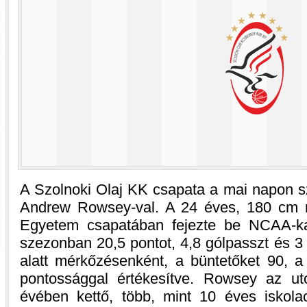
A Szolnoki Olaj KK csapata a mai napon sz
Andrew Rowsey-val. A 24 éves, 180 cm m
Egyetem csapatában fejezte be NCAA-kar
szezonban 20,5 pontot, 4,8 gólpasszt és 3 l
alatt mérkőzésenként, a büntetőket 90, 
pontossággal értékesítve. Rowsey az uto
évében kettő, több, mint 10 éves iskola