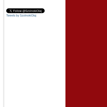
Tweets by SzolnokiOlaj