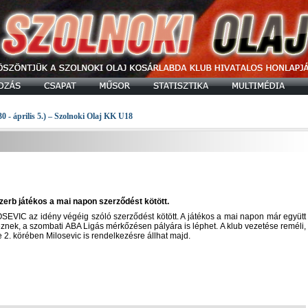
30 - április 5.) – Szolnoki Olaj KK U18
szerb játékos a mai napon szerződést kötött.
OSEVIC az idény végéig szóló szerződést kötött. A játékos a mai napon már együtt
eznek, a szombati ABA Ligás mérkőzésen pályára is léphet. A klub vezetése reméli,
2. körében Milosevic is rendelkezésre állhat majd.