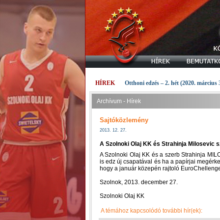
HÍREK
Otthoni edzés – 2. hét (2020. március 
Archívum - Hírek
Sajtóközlemény
2013. 12. 27.
A Szolnoki Olaj KK és Strahinja Milosevic 
A Szolnoki Olaj KK és a szerb Strahinja MIL
is edz új csapatával és ha a papírjai megérk
hogy a január közepén rajtoló EuroChellenge 
Szolnok, 2013. december 27.
Szolnoki Olaj KK
A témához kapcsolódó további hír(ek):