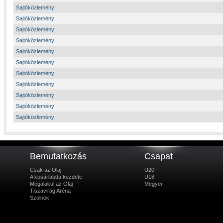
Sajtóközlemény
Sajtóközlemény
Sajtóközlemény
Sajtóközlemény
Sajtóközlemény
Sajtóközlemény
Sajtóközlemény
Sajtóközlemény
Sajtóközlemény
Sajtóközlemény
Sajtóközlemény
Bemutatkozás
Csapat
Csak az Olaj
U20
A kosárlabda kezdete
U18
Megalakul az Olaj
Megyei
Tiszavirág Aréna
Szolnok