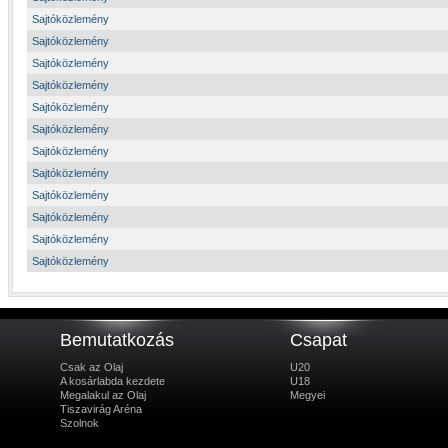
Sajtóközlemény
Sajtóközlemény
Sajtóközlemény
Sajtóközlemény
Sajtóközlemény
Sajtóközlemény
Sajtóközlemény
Sajtóközlemény
Sajtóközlemény
Sajtóközlemény
Sajtóközlemény
Sajtóközlemény
Bemutatkozás
Csapat
Csak az Olaj
U20
A kosárlabda kezdete
U18
Megalakul az Olaj
Megyei
Tiszavirág Aréna
Szolnok