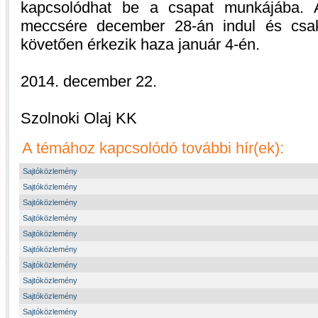
kapcsolódhat be a csapat munkájába. A
meccsére december 28-án indul és csa
követően érkezik haza január 4-én.
2014. december 22.
Szolnoki Olaj KK
A témához kapcsolódó további hír(ek):
Sajtóközlemény
Sajtóközlemény
Sajtóközlemény
Sajtóközlemény
Sajtóközlemény
Sajtóközlemény
Sajtóközlemény
Sajtóközlemény
Sajtóközlemény
Sajtóközlemény