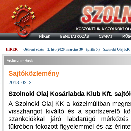
HÍREK
Otthoni edzés – 2. hét (2020. március 30 - április 5.) – Szolnoki Olaj KK
Archívum - Hírek
Sajtóközlemény
2013. 02. 21.
Szolnoki Olaj Kosárlabda Klub Kft. sajt
A Szolnoki Olaj KK a közelmúltban megren
visszhangot kiváltó és a sportszerető 
szankciókkal járó labdarúgó mérkőzés 
tükrében fokozott figyelemmel és az érinte