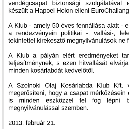
vendégcsapat biztonsági szolgálatával e
készült a Hapoel Holon elleni EuroChallang
A Klub - amely 50 éves fennállása alatt - e
a rendezvényein politikai -, vallási-, fe
tekintettel kirekesztő megnyilvánulások ne f
A Klub a pályán elért eredményeket tar
teljesítménynek, s ezen hitvallását elvárja 
minden kosárlabdát kedvelőtől.
A Szolnoki Olaj Kosárlabda Klub Kft. 
megerősíteni, hogy a csapat mérkőzésein 
is minden eszközzel fel fog lépni b
megnyilvánulással szemben.
2013. február 21.