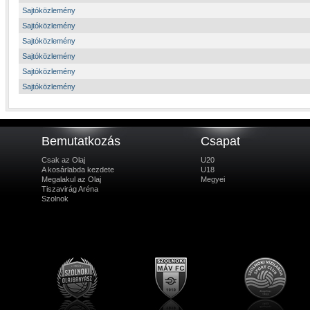
Sajtóközlemény
Sajtóközlemény
Sajtóközlemény
Sajtóközlemény
Sajtóközlemény
Sajtóközlemény
Bemutatkozás
Csapat
Csak az Olaj
U20
A kosárlabda kezdete
U18
Megalakul az Olaj
Megyei
Tiszavirág Aréna
Szolnok