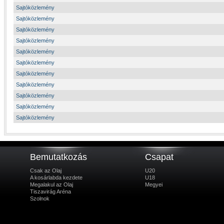
Sajtóközlemény
Sajtóközlemény
Sajtóközlemény
Sajtóközlemény
Sajtóközlemény
Sajtóközlemény
Sajtóközlemény
Sajtóközlemény
Sajtóközlemény
Sajtóközlemény
Sajtóközlemény
Bemutatkozás
Csapat
Csak az Olaj
U20
A kosárlabda kezdete
U18
Megalakul az Olaj
Megyei
Tiszavirág Aréna
Szolnok