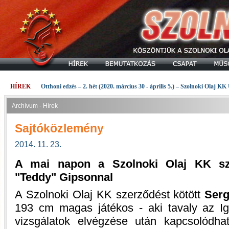
HÍREK
Otthoni edzés – 2. hét (2020. március 30 - április 5.) – Szolnoki Olaj KK
Archívum - Hírek
Sajtóközlemény
2014. 11. 23.
A mai napon a Szolnoki Olaj KK sze
"Teddy" Gipsonnal
A Szolnoki Olaj KK szerződést kötött
Serg
193 cm magas játékos - aki tavaly az Igo
vizsgálatok elvégzése után kapcsolódh