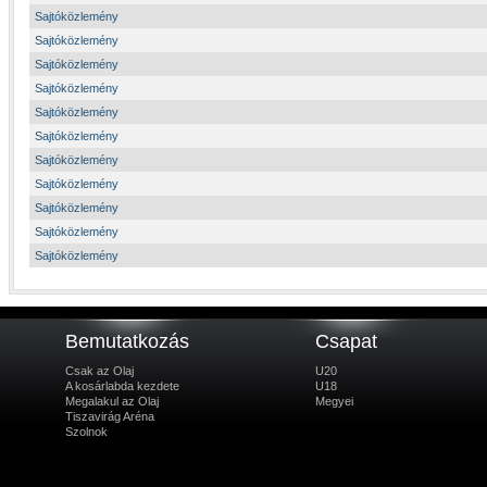
Sajtóközlemény
Sajtóközlemény
Sajtóközlemény
Sajtóközlemény
Sajtóközlemény
Sajtóközlemény
Sajtóközlemény
Sajtóközlemény
Sajtóközlemény
Sajtóközlemény
Sajtóközlemény
Bemutatkozás
Csapat
Csak az Olaj
U20
A kosárlabda kezdete
U18
Megalakul az Olaj
Megyei
Tiszavirág Aréna
Szolnok