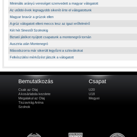
Minimális arányú vereséget szenvedett a magyar válogatott
Az utóbbi évek legnagyobb sikerét érte el válogatottunk
Magyar bravúr a grúzok ellen
A grúz válogatott elleni meccs lesz az igazi erőfelmérő
Két hét Sinestől Szolnokig
Biztató játékot nyújtott csapatunk a montenegrói tornán
Ausztria után Montenegró
Másodszorra már sikerült legyőzni a szlovákokat
Felkészülési mérkőzést játszik a válogatott
Bemutatkozás
Csapat
Csak az Olaj
U20
A kosárlabda kezdete
U18
Megalakul az Olaj
Megyei
Tiszavirág Aréna
Szolnok