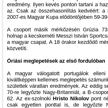
eredmény. Ilyen kevés ponton tartani a ha
az. Csak az összehasonlítás kedvéért: a 
2007-es Magyar Kupa elődöntőjében 59-39-
A csoport másik mérkőzésén Grúzia 73-
holnap a kecskeméti Messzi István Sportcs
a magyar csapat. A 18 órakor kezdődő mér
közvetíti.
Óriási meglepetések az első fordulóban
A magyar válogatott portugálok ellen
kiváltképpen kellemes meglepetés számunkr
születtek váratlan eredmények. Az eddig s
70-re legyőzte Nagy-Britanniát, a B-csopo
62. Az ex-szolnoki
Hristo Nikolov
pont né
csak egyetlen ponttal is, de legyőzte 