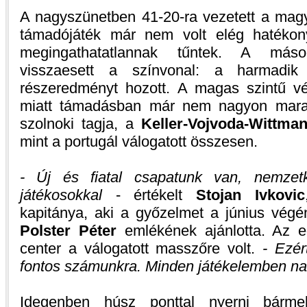
A nagyszünetben 41-20-ra vezetett a magy
támadójáték már nem volt elég hatékon
megingathatatlannak tűntek. A másod
visszaesett a színvonal: a harmadik
részeredményt hozott. A magas szintű véd
miatt támadásban már nem nagyon marad
szolnoki tagja, a
Keller-Vojvoda-Wittma
mint a portugál válogatott összesen.
- Új és fiatal csapatunk van, nemzetkö
játékosokkal
- értékelt
Stojan Ivkovic
kapitánya, aki a győzelmet a június végé
Polster Péter
emlékének ajánlotta. Az eg
center a válogatott masszőre volt.
- Ezé
fontos számunkra. Minden játékelemben nag
Idegenben húsz ponttal nyerni bárme