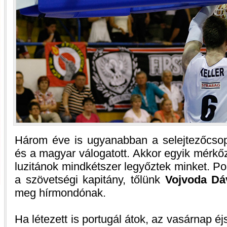
Három éve is ugyanabban a selejtezőcsopo
és a magyar válogatott. Akkor egyik mérkő
luzitánok mindkétszer legyőztek minket. Por
a szövetségi kapitány, tőlünk
Vojvoda Dá
meg hírmondónak.
Ha létezett is portugál átok, az vasárnap é