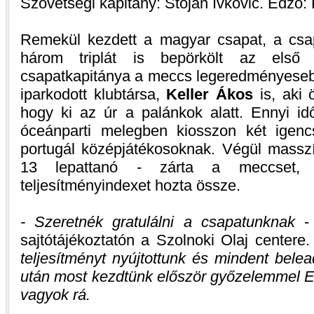
Szövetségi kapitány: Stojan Ivkovic. Edző: 
Remekül kezdett a magyar csapat, a csa
három triplát is bepörkölt az első 
csapatkapitánya a meccs legeredményesebb
iparkodott klubtársa,
Keller Ákos
is, aki ö
hogy ki az úr a palánkok alatt. Ennyi id
óceánparti melegben kiosszon két igenc
portugál középjátékosoknak. Végül masszí
13 lepattanó - zárta a meccset, 
teljesítményindexet hozta össze.
- Szeretnék gratulálni a csapatunknak
- 
sajtótájékoztatón a Szolnoki Olaj centere
teljesítményt nyújtottunk és mindent bele
után most kezdtünk először győzelemmel E
vagyok rá.