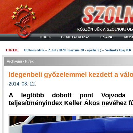
HÍREK
Otthoni edzés – 2. hét (2020. március 30 - április 5.) – Szolnoki Olaj KK
Archívum - Hírek
Idegenbeli győzelemmel kezdett a válo
2014. 08. 12.
A legtöbb dobott pont Vojvoda 
teljesítményindex Keller Ákos nevéhez f