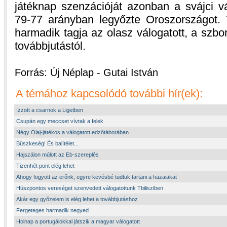
játéknap szenzációját azonban a svájci vá
79-77 arányban legyőzte Oroszországot. 
harmadik tagja az olasz válogatott, a szbor
továbbjutástól.
Forrás: Új Néplap - Gutai István
A témához kapcsolódó további hír(ek):
Izzott a csarnok a Ligetben
Csupán egy meccset vívtak a felek
Négy Olaj-játékos a válogatott edzőtáborában
Büszkeség! És balítélet...
Hajszálon múlott az Eb-szereplés
Tizenhét pont elég lehet
Ahogy fogyott az erőnk, egyre kevésbé tudtuk tartani a hazaiakat
Húszpontos vereséget szenvedett válogatottunk Tbilisziben
Akár egy győzelem is elég lehet a továbbjutáshoz
Fergeteges harmadik negyed
Holnap a portugálokkal játszik a magyar válogatott