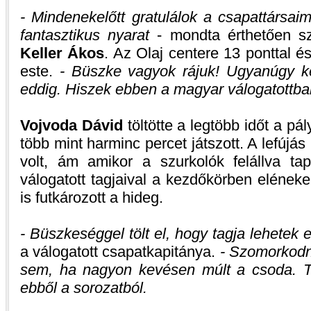
- Mindenekelőtt gratulálok a csapattársa
fantasztikus nyarat
- mondta érthetően s
Keller Ákos
. Az Olaj centere 13 ponttal é
este.
- Büszke vagyok rájuk! Ugyanúgy ke
eddig. Hiszek ebben a magyar válogatottba
Vojvoda Dávid
töltötte a legtöbb időt a pá
több mint harminc percet játszott. A lefújás
volt, ám amikor a szurkolók felállva ta
válogatott tagjaival a kezdőkörben elének
is futkározott a hideg.
- Büszkeséggel tölt el, hogy tagja lehetek
a válogatott csapatkapitánya.
- Szomorkod
sem, ha nagyon kevésen múlt a csoda. To
ebből a sorozatból.