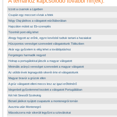
A témához kapcsolódó további hír(ek):
Izzott a csarnok a Ligetben
Csupán egy meccset vívtak a felek
Négy Olaj-játékos a válogatott edzőtáborában
Hajszálon múlott az Eb-szereplés
Tizenhét pont elég lehet
Ahogy fogyott az erőnk, egyre kevésbé tudtuk tartani a hazaiakat
Húszpontos vereséget szenvedett válogatottunk Tbilisziben
Akár egy győzelem is elég lehet a továbbjutáshoz
Fergeteges harmadik negyed
Holnap a portugálokkal játszik a magyar válogatott
Minimális arányú vereséget szenvedett a magyar válogatott
Az utóbbi évek legnagyobb sikerét érte el válogatottunk
Magyar bravúr a grúzok ellen
A grúz válogatott elleni meccs lesz az igazi erőfelmérő
Idegenbeli győzelemmel kezdett a válogatott Portugáliában
Két hét Sinestől Szolnokig
Biztató játékot nyújtott csapatunk a montenegrói tornán
Ausztria után Montenegró
Másodszorra már sikerült legyőzni a szlovákokat