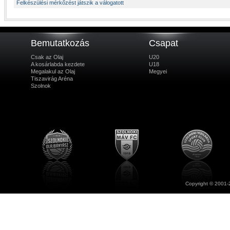
Felkészülési mérkőzést játszik a válogatott
Bemutatkozás
Csapat
Csak az Olaj
U20
A kosárlabda kezdete
U18
Megalakul az Olaj
Megyei
Tiszavirág Aréna
Szolnok
Copyright © 2001-2