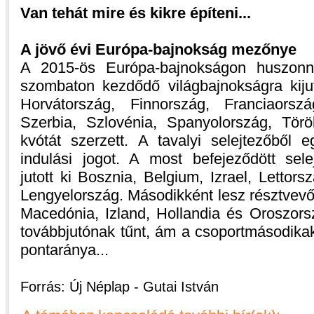
Van tehát mire és kikre építeni...
A jövő évi Európa-bajnokság mezőnye
A 2015-ös Európa-bajnokságon huszonn
szombaton kezdődő világbajnokságra kijuto
Horvátország, Finnország, Franciaorszá
Szerbia, Szlovénia, Spanyolország, Tör
kvótát szerzett. A tavalyi selejtezőből 
indulási jogot. A most befejeződött sele
jutott ki Bosznia, Belgium, Izrael, Lettor
Lengyelország. Másodikként lesz résztvev
Macedónia, Izland, Hollandia és Oroszors
továbbjutónak tűnt, ám a csoportmásodikak
pontaránya...
Forrás: Új Néplap - Gutai István