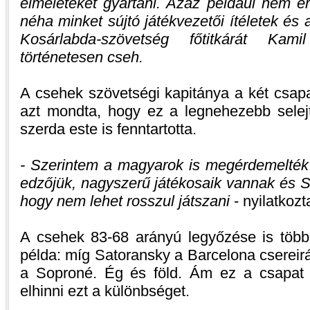
elméleteket gyártani. Azaz például nem 
néha minket sújtó játékvezetői ítéletek és
Kosárlabda-szövetség főtitkárát Kam
történetesen cseh.
A csehek szövetségi kapitánya a két csap
azt mondta, hogy ez a legnehezebb selejte
szerda este is fenntartotta.
- Szerintem a magyarok is megérdemelték 
edzőjük, nagyszerű játékosaik vannak és 
hogy nem lehet rosszul játszani
- nyilatkoz
A csehek 83-68 arányú legyőzése is több
példa: míg Satoransky a Barcelona csereir
a Soproné. Ég és föld. Ám ez a csapat 
elhinni ezt a különbséget.