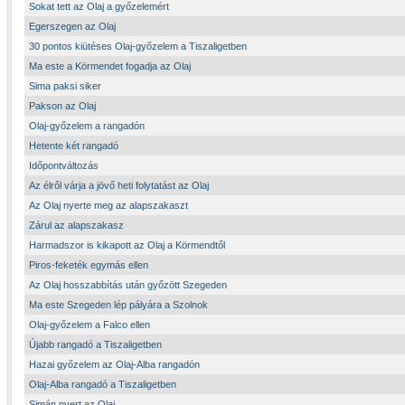
Sokat tett az Olaj a győzelemért
Egerszegen az Olaj
30 pontos kiütéses Olaj-győzelem a Tiszaligetben
Ma este a Körmendet fogadja az Olaj
Sima paksi siker
Pakson az Olaj
Olaj-győzelem a rangadón
Hetente két rangadó
Időpontváltozás
Az élről várja a jövő heti folytatást az Olaj
Az Olaj nyerte meg az alapszakaszt
Zárul az alapszakasz
Harmadszor is kikapott az Olaj a Körmendtől
Piros-feketék egymás ellen
Az Olaj hosszabbítás után győzött Szegeden
Ma este Szegeden lép pályára a Szolnok
Olaj-győzelem a Falco ellen
Újabb rangadó a Tiszaligetben
Hazai győzelem az Olaj-Alba rangadón
Olaj-Alba rangadó a Tiszaligetben
Simán nyert az Olaj