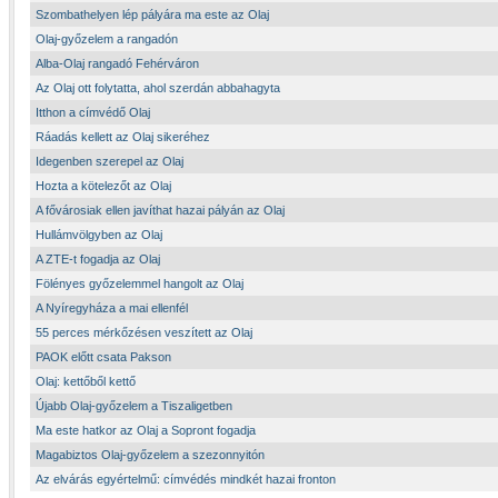
Szombathelyen lép pályára ma este az Olaj
Olaj-győzelem a rangadón
Alba-Olaj rangadó Fehérváron
Az Olaj ott folytatta, ahol szerdán abbahagyta
Itthon a címvédő Olaj
Ráadás kellett az Olaj sikeréhez
Idegenben szerepel az Olaj
Hozta a kötelezőt az Olaj
A fővárosiak ellen javíthat hazai pályán az Olaj
Hullámvölgyben az Olaj
A ZTE-t fogadja az Olaj
Fölényes győzelemmel hangolt az Olaj
A Nyíregyháza a mai ellenfél
55 perces mérkőzésen veszített az Olaj
PAOK előtt csata Pakson
Olaj: kettőből kettő
Újabb Olaj-győzelem a Tiszaligetben
Ma este hatkor az Olaj a Sopront fogadja
Magabiztos Olaj-győzelem a szezonnyitón
Az elvárás egyértelmű: címvédés mindkét hazai fronton