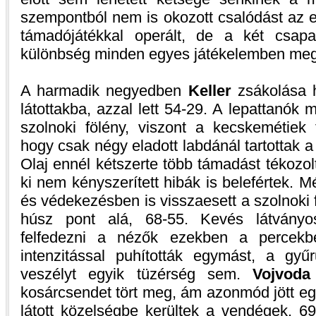
szempontból nem is okozott csalódást az e
támadójátékkal operált, de a két csapa
különbség minden egyes játékelemben meg
A harmadik negyedben
Keller
zsákolása h
látottakba, azzal lett 54-29. A lepattanók 
szolnoki fölény, viszont a kecskemétiek 
hogy csak négy eladott labdánál tartottak 
Olaj ennél kétszerte több támadást tékozolt
ki nem kényszerített hibák is belefértek.
és védekezésben is visszaesett a szolnoki 
húsz pont alá, 68-55. Kevés látványo
felfedezni a nézők ezekben a percekbe
intenzitással puhították egymást, a gyűr
veszélyt egyik tüzérség sem.
Vojvoda
kosárcsendet tört meg, ám azonmód jött eg
látott közelségbe kerültek a vendégek. 