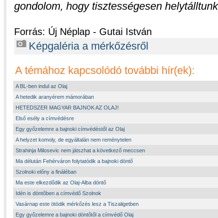
gondolom, hogy tisztességesen helytálltunk
Forrás: Új Néplap - Gutai István
Képgaléria a mérkőzésről
A témához kapcsolódó további hír(ek):
A BL-ben indul az Olaj
A hetedik aranyérem mámorában
HETEDSZER MAGYAR BAJNOK AZ OLAJ!
Első esély a címvédésre
Egy győzelemre a bajnoki címvédéstől az Olaj
A helyzet komoly, de egyáltalán nem reménytelen
Strahinja Milosevic nem játszhat a következő meccsen
Ma délután Fehérváron folytatódik a bajnoki döntő
Szolnoki előny a fináléban
Ma este elkezdődik az Olaj-Alba döntő
Idén is döntőben a címvédő Szolnok
Vasárnap este ötödik mérkőzés lesz a Tiszaligetben
Egy győzelemre a bajnoki döntőtől a címvédő Olaj