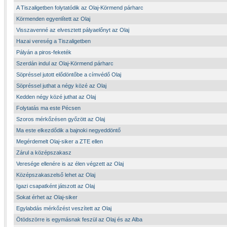
A Tiszaligetben folytatódik az Olaj-Körmend párharc
Körmenden egyenlített az Olaj
Visszavenné az elvesztett pályaelőnyt az Olaj
Hazai vereség a Tiszaligetben
Pályán a piros-feketék
Szerdán indul az Olaj-Körmend párharc
Söpréssel jutott elődöntőbe a címvédő Olaj
Söpréssel juthat a négy közé az Olaj
Kedden négy közé juthat az Olaj
Folytatás ma este Pécsen
Szoros mérkőzésen győzött az Olaj
Ma este elkezdődik a bajnoki negyeddöntő
Megérdemelt Olaj-siker a ZTE ellen
Zárul a középszakasz
Veresége ellenére is az élen végzett az Olaj
Középszakaszelső lehet az Olaj
Igazi csapatként játszott az Olaj
Sokat érhet az Olaj-siker
Egylabdás mérkőzést veszített az Olaj
Ötödszörre is egymásnak feszül az Olaj és az Alba