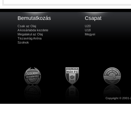
Bemutatkozás
Csapat
Csak az Olaj
U20
A kosárlabda kezdete
U18
Megalakul az Olaj
Megyei
Tiszavirág Aréna
Szolnok
Copyright © 2001-2