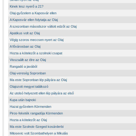
Kinek lesz nyerő a 21?
Olaj-győzelem a Kaposvár ellen
A Kaposvár ellen folytatja az Olaj
A szezonban másodszor váltott edzőt az Olaj
Apatikus volt az Olaj
Végig szoros meccsen nyert az Olaj
A fővárosban az Olaj
Hozta a kötelezőt a szolnoki csapat
Visszaállt az élre az Olaj
Rangadó a javából
Olaj-vereség Sopronban
Ma este Sopronban lép pályára az Olaj
Olajozott megyei találkozó
Az utolsó helyezett ellen lép pályára az első
Kupa után bajnoki
Hazai győzelem Körmenden
Piros-feketék rangadója Körmenden
Hozta a kötelezőt az Olaj
Ma este Szolnok-Szeged kosárderbi
Milosevic volt Szombathelyen a Mikulás