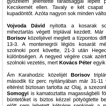
győzelem jelentette fáradsággal lépett
Kecskemét ellen. Tavaly e két csapat 
kupadöntőt. Azóta nagyon sok minden válto
Vojvoda Dávid
nyitotta a kosarak so
miheztartás végett triplával kezdett. M
Borisov
közelijével meglett a tízpontos dif
13-3. A montenegrói légiós kosarát mé
szolnoki pont követte, 21-3 után Hege
különbségen. A negyed végére csak azért
szolnoki vezetés, mert
Kovács Péter
egyik 
Ám Karahodzic közelijét
Borisov
tripl
második tíz perc nyitányában már 31-11 v
eltérést biztosan tartotta az Olaj, a szez
Somogyi
is kamatoztatta magasságbéli föl
büntetőket is biztos kézzel pötyögtette 
előtt sem lehetett kétsége senkinek a m