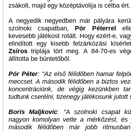
zsákolt, majd egy középtávolija is célba ért.
A negyedik negyedben már pályára kerü
szolnoki csapatban,
Pór Péterrel
ell
kevesebb játékost rotált. Hogy ezért-e, v
elindított egy kisebb felzárkózási kísér
Zsíros
triplája tört meg. A 84-70-es vé
állította be büntetőből.
Pór Péter
:
Az első félidőben hamar felpör
meccset. A második félidőben a biztos ve
koncentrációnk, de végig kezünkben tar
tudtunk cserélni, tizenegy játékosunk jutott
Boris Maljkovic
:
A szolnoki csapat kü
nagyon komolyan vette a mérkőzést, és j
második félidőben már jobb ritmusban