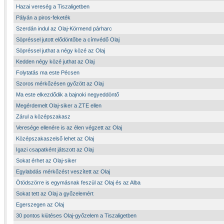
Hazai vereség a Tiszaligetben
Pályán a piros-feketék
Szerdán indul az Olaj-Körmend párharc
Söpréssel jutott elődöntőbe a címvédő Olaj
Söpréssel juthat a négy közé az Olaj
Kedden négy közé juthat az Olaj
Folytatás ma este Pécsen
Szoros mérkőzésen győzött az Olaj
Ma este elkezdődik a bajnoki negyeddöntő
Megérdemelt Olaj-siker a ZTE ellen
Zárul a középszakasz
Veresége ellenére is az élen végzett az Olaj
Középszakaszelső lehet az Olaj
Igazi csapatként játszott az Olaj
Sokat érhet az Olaj-siker
Egylabdás mérkőzést veszített az Olaj
Ötödszörre is egymásnak feszül az Olaj és az Alba
Sokat tett az Olaj a győzelemért
Egerszegen az Olaj
30 pontos kiütéses Olaj-győzelem a Tiszaligetben