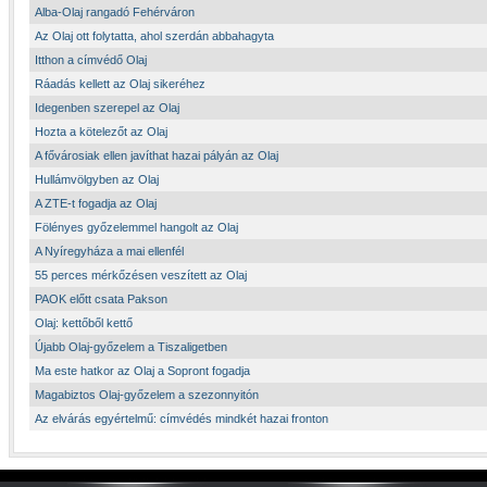
Alba-Olaj rangadó Fehérváron
Az Olaj ott folytatta, ahol szerdán abbahagyta
Itthon a címvédő Olaj
Ráadás kellett az Olaj sikeréhez
Idegenben szerepel az Olaj
Hozta a kötelezőt az Olaj
A fővárosiak ellen javíthat hazai pályán az Olaj
Hullámvölgyben az Olaj
A ZTE-t fogadja az Olaj
Fölényes győzelemmel hangolt az Olaj
A Nyíregyháza a mai ellenfél
55 perces mérkőzésen veszített az Olaj
PAOK előtt csata Pakson
Olaj: kettőből kettő
Újabb Olaj-győzelem a Tiszaligetben
Ma este hatkor az Olaj a Sopront fogadja
Magabiztos Olaj-győzelem a szezonnyitón
Az elvárás egyértelmű: címvédés mindkét hazai fronton