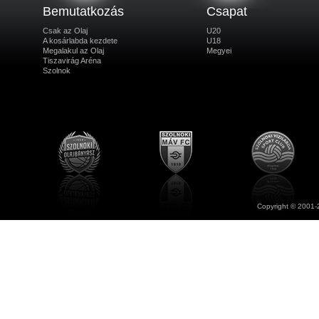
Bemutatkozás
Csapat
Csak az Olaj
U20
A kosárlabda kezdete
U18
Megalakul az Olaj
Megyei
Tiszavirág Aréna
Szolnok
Copyright © 2001-2