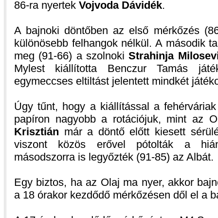
86-ra nyertek
Vojvoda Dávidék
.
A bajnoki döntőben az első mérkőzés (86-
különösebb felhangok nélkül. A második ta
meg (91-66) a szolnoki
Strahinja Milosev
Mylest kiállította Benczur Tamás játé
egymeccses eltiltást jelentett mindkét játé
Úgy tűnt, hogy a kiállítással a fehérváriak
papíron nagyobb a rotációjuk, mint az 
Krisztián
már a döntő előtt kiesett sérülé
viszont közös erővel pótolták a hiá
másodszorra is legyőzték (91-85) az Albát.
Egy biztos, ha az Olaj ma nyer, akkor baj
a 18 órakor kezdődő mérkőzésen dől el a ba