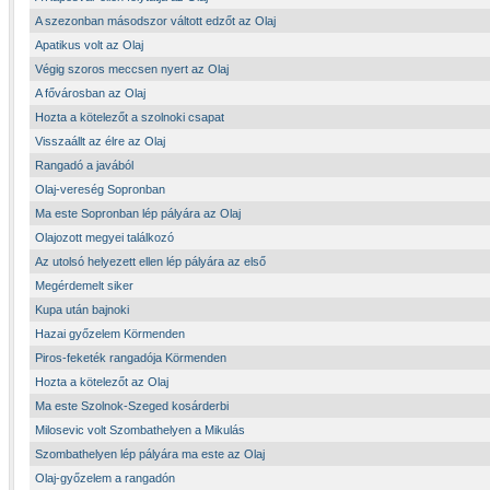
A szezonban másodszor váltott edzőt az Olaj
Apatikus volt az Olaj
Végig szoros meccsen nyert az Olaj
A fővárosban az Olaj
Hozta a kötelezőt a szolnoki csapat
Visszaállt az élre az Olaj
Rangadó a javából
Olaj-vereség Sopronban
Ma este Sopronban lép pályára az Olaj
Olajozott megyei találkozó
Az utolsó helyezett ellen lép pályára az első
Megérdemelt siker
Kupa után bajnoki
Hazai győzelem Körmenden
Piros-feketék rangadója Körmenden
Hozta a kötelezőt az Olaj
Ma este Szolnok-Szeged kosárderbi
Milosevic volt Szombathelyen a Mikulás
Szombathelyen lép pályára ma este az Olaj
Olaj-győzelem a rangadón