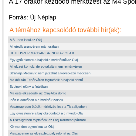
A 17 órakor kezdődő mérkőzést az M4 Sport
Forrás: Új Néplap
A témához kapcsolódó további hír(ek):
A BL-ben indul az Olaj
A hetedik aranyérem mámorában
HETEDSZER MAGYAR BAJNOK AZ OLAJ!
Egy győzelemre a bajnoki címvédéstől az Olaj
A helyzet komoly, de egyáltalán nem reménytelen
Strahinja Milosevic nem játszhat a következő meccsen
Ma délután Fehérváron folytatódik a bajnoki döntő
Szolnoki előny a fináléban
Ma este elkezdődik az Olaj-Alba döntő
Idén is döntőben a címvédő Szolnok
Vasárnap este ötödik mérkőzés lesz a Tiszaligetben
Egy győzelemre a bajnoki döntőtől a címvédő Olaj
A Tiszaligetben folytatódik az Olaj-Körmend párharc
Körmenden egyenlített az Olaj
Visszavenné az elvesztett pályaelőnyt az Olaj