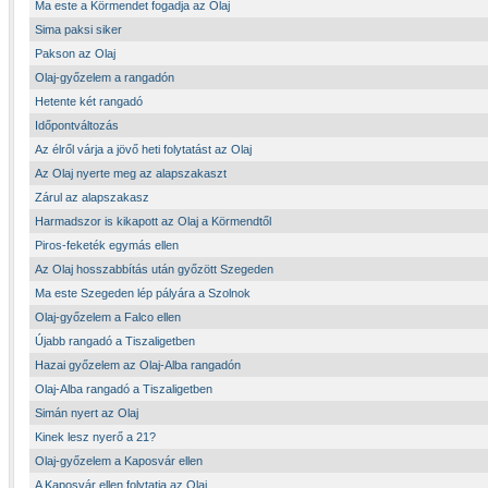
Ma este a Körmendet fogadja az Olaj
Sima paksi siker
Pakson az Olaj
Olaj-győzelem a rangadón
Hetente két rangadó
Időpontváltozás
Az élről várja a jövő heti folytatást az Olaj
Az Olaj nyerte meg az alapszakaszt
Zárul az alapszakasz
Harmadszor is kikapott az Olaj a Körmendtől
Piros-feketék egymás ellen
Az Olaj hosszabbítás után győzött Szegeden
Ma este Szegeden lép pályára a Szolnok
Olaj-győzelem a Falco ellen
Újabb rangadó a Tiszaligetben
Hazai győzelem az Olaj-Alba rangadón
Olaj-Alba rangadó a Tiszaligetben
Simán nyert az Olaj
Kinek lesz nyerő a 21?
Olaj-győzelem a Kaposvár ellen
A Kaposvár ellen folytatja az Olaj