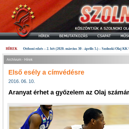
HÍREK
Otthoni edzés – 2. hét (2020. március 30 - április 5.) – Szolnoki Olaj KK
Archívum - Hírek
Első esély a címvédésre
2016. 06. 10.
Aranyat érhet a győzelem az Olaj számá