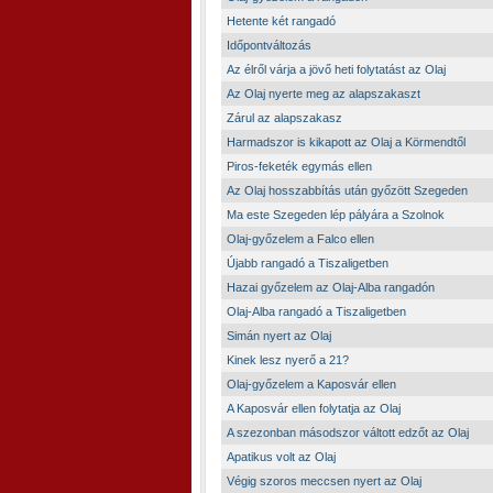
Hetente két rangadó
Időpontváltozás
Az élről várja a jövő heti folytatást az Olaj
Az Olaj nyerte meg az alapszakaszt
Zárul az alapszakasz
Harmadszor is kikapott az Olaj a Körmendtől
Piros-feketék egymás ellen
Az Olaj hosszabbítás után győzött Szegeden
Ma este Szegeden lép pályára a Szolnok
Olaj-győzelem a Falco ellen
Újabb rangadó a Tiszaligetben
Hazai győzelem az Olaj-Alba rangadón
Olaj-Alba rangadó a Tiszaligetben
Simán nyert az Olaj
Kinek lesz nyerő a 21?
Olaj-győzelem a Kaposvár ellen
A Kaposvár ellen folytatja az Olaj
A szezonban másodszor váltott edzőt az Olaj
Apatikus volt az Olaj
Végig szoros meccsen nyert az Olaj