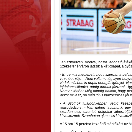
Tenisznyelven modva, hozta adogatójáték
Székesfehérváron játszik a két csapat, a győ
- Engem is meglepett, hogy szerdán a pályán
vezetőedzője.
- Nem voltam még ilyen helyze
védekezésben is dupla energiát igényel. Ne
fájdalomcsillapító, addig tudnak játszani. 
Nem ez történt. Még mindig hallom, hogy nem 
Akkor mi lesz, ha még jól is igazolunk és jól i
- A Szolnok tulajdonképpen végig kezébe
másodedzője.
- Van miben javulnunk, úgy 
szerdán este elrontott dolgokat átbeszél
következnek. Szombaton új meccs következik,
A 15 óra 15 perckor kezdődő mérkőzést az M4