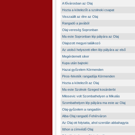
A fővárosban az Olaj
Hozta a kötelezőt a szolnoki csapat
Visszaállt az élre az Olaj
Rangadó a javából
Olaj-vereség Sopronban
Ma este Sopronban lép pályára az Olaj
Olajozott megyei találkozó
Az utolsó helyezett ellen lép pályára az első
Megérdemelt siker
Kupa után bajnoki
Hazai győzelem Körmenden
Piros-feketék rangadója Körmenden
Hozta a kötelezőt az Olaj
Ma este Szolnok-Szeged kosárderbi
Milosevic volt Szombathelyen a Mikulás
Szombathelyen lép pályára ma este az Olaj
Olaj-győzelem a rangadón
Alba-Olaj rangadó Fehérváron
Az Olaj ott folytatta, ahol szerdán abbahagyta
Itthon a címvédő Olaj