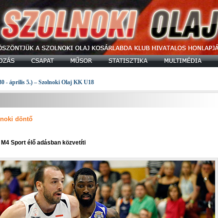
30 - április 5.) – Szolnoki Olaj KK U18
jnoki döntő
M4 Sport élő adásban közvetíti