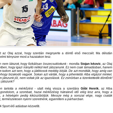
át az Olaj azzal, hogy szerdán megnyerte a döntő első meccsét. Ma délután
zelmi kényszer most a hazaiakon lesz.
 nem látszott, hogy fizikálisan összecsuklottunk
- mondta
Stojan Ivkovic
, az Olaj
tben, hogy igazi irányító nélkül kell játszanunk. Ez nem csak támadásban, hanem
m tudom azt sem, hogy a játékosok meddig bírják. De azt mondták, hogy amíg van
Úgyhogy bizakodó vagyok. Sokan azt várták, hogy a pihentebb Alba elgázol minket.
játszunk jól, nem voltak jók az igazolások. Ez zsinórban a tizenkettedik döntőnk!
s játszunk?
n tartotta a mérkőzést
- utalt még vissza a szerdára
Góbi Henrik
, az Alba
gondolom, a szombati, hazai mérkőzésig hátralevő idő elég lesz arra, hogy a
jük, a hétvégén pedig kiküszöböljük. Messze még a sorozat vége, nagy csaták
 természetesen nyerni szeretnénk, egyenlíteni a párharcban.
 Sport élő adásban közvetíti.