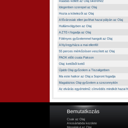
Ráadás kellett az Olaj sikeréhez
Idegenben szerepel az Olaj
Hozta a kötelezőt az Olaj
A fővárosiak ellen javíthat hazai pályán az Olaj
Hullámvölgyben az Olaj
A ZTE-t fogadja az Olaj
Fölényes győzelemmel hangolt az Olaj
A Nyíregyháza a mai ellenfél
55 perces mérkőzésen veszített az Olaj
PAOK előtt csata Pakson
Olaj: kettőből kettő
Újabb Olaj-győzelem a Tiszaligetben
Ma este hatkor az Olaj a Sopront fogadja
Magabiztos Olaj-győzelem a szezonnyitón
Az elvárás egyértelmű: címvédés mindkét hazai f
Bemutatkozás
Csak az Olaj
A kosárlabda kezdete
Megalakul az Olaj