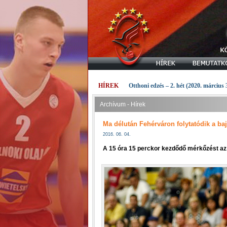
HÍREK
Otthoni edzés – 2. hét (2020. március 
Archívum - Hírek
Ma délután Fehérváron folytatódik a ba
2016. 06. 04.
A 15 óra 15 perckor kezdődő mérkőzést az 