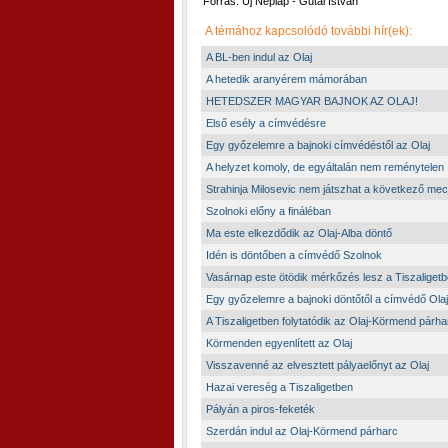
Forrás: Új Néplap - Gutai István
A témához kapcsolódó további hír(ek):
A BL-ben indul az Olaj
A hetedik aranyérem mámorában
HETEDSZER MAGYAR BAJNOK AZ OLAJ!
Első esély a címvédésre
Egy győzelemre a bajnoki címvédéstől az Olaj
A helyzet komoly, de egyáltalán nem reménytelen
Strahinja Milosevic nem játszhat a következő me
Szolnoki előny a fináléban
Ma este elkezdődik az Olaj-Alba döntő
Idén is döntőben a címvédő Szolnok
Vasárnap este ötödik mérkőzés lesz a Tiszaliget
Egy győzelemre a bajnoki döntőtől a címvédő Olaj
A Tiszaligetben folytatódik az Olaj-Körmend párha
Körmenden egyenlített az Olaj
Visszavenné az elvesztett pályaelőnyt az Olaj
Hazai vereség a Tiszaligetben
Pályán a piros-feketék
Szerdán indul az Olaj-Körmend párharc