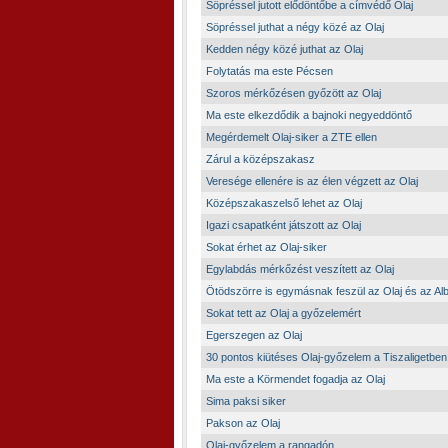
Söpréssel jutott elődöntőbe a címvédő Olaj
Söpréssel juthat a négy közé az Olaj
Kedden négy közé juthat az Olaj
Folytatás ma este Pécsen
Szoros mérkőzésen győzött az Olaj
Ma este elkezdődik a bajnoki negyeddöntő
Megérdemelt Olaj-siker a ZTE ellen
Zárul a középszakasz
Veresége ellenére is az élen végzett az Olaj
Középszakaszelső lehet az Olaj
Igazi csapatként játszott az Olaj
Sokat érhet az Olaj-siker
Egylabdás mérkőzést veszített az Olaj
Ötödszörre is egymásnak feszül az Olaj és az Al
Sokat tett az Olaj a győzelemért
Egerszegen az Olaj
30 pontos kiütéses Olaj-győzelem a Tiszaligetben
Ma este a Körmendet fogadja az Olaj
Sima paksi siker
Pakson az Olaj
Olaj-győzelem a rangadón