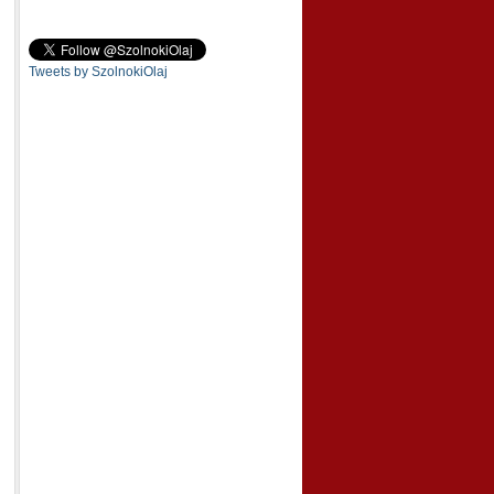
Tweets by SzolnokiOlaj