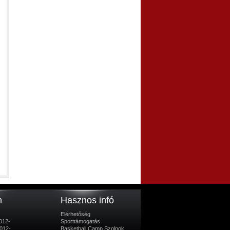
m
Hasznos infó
Elérhetőség
012-
Sporttámogatás
012-
Basketball Camp Szolnok