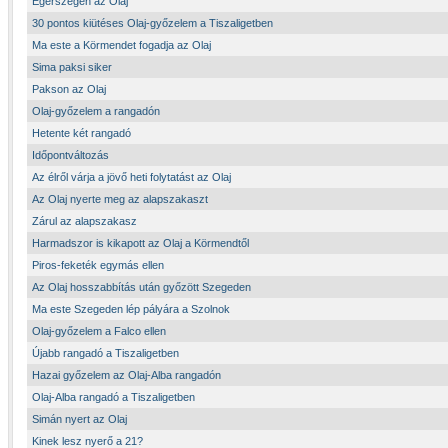
Egerszegen az Olaj
30 pontos kiütéses Olaj-győzelem a Tiszaligetben
Ma este a Körmendet fogadja az Olaj
Sima paksi siker
Pakson az Olaj
Olaj-győzelem a rangadón
Hetente két rangadó
Időpontváltozás
Az élről várja a jövő heti folytatást az Olaj
Az Olaj nyerte meg az alapszakaszt
Zárul az alapszakasz
Harmadszor is kikapott az Olaj a Körmendtől
Piros-feketék egymás ellen
Az Olaj hosszabbítás után győzött Szegeden
Ma este Szegeden lép pályára a Szolnok
Olaj-győzelem a Falco ellen
Újabb rangadó a Tiszaligetben
Hazai győzelem az Olaj-Alba rangadón
Olaj-Alba rangadó a Tiszaligetben
Simán nyert az Olaj
Kinek lesz nyerő a 21?