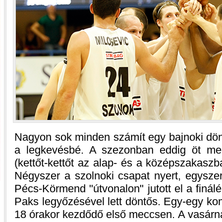
Nagyon sok minden számít egy bajnoki dön
a legkevésbé. A szezonban eddig öt mec
(kettőt-kettőt az alap- és a középszakasz
Négyszer a szolnoki csapat nyert, egyszer
Pécs-Körmend "útvonalon" jutott el a finál
Paks legyőzésével lett döntős. Egy-egy ko
18 órakor kezdődő első meccsen. A vasárna