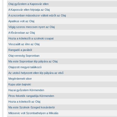
Olaj-győzelem a Kaposvár ellen
A Kaposvár ellen folytatja az Olaj
A szezonban másodszor váltott edzőt az Olaj
Apatikus volt az Olaj
Végig szoros meccsen nyert az Olaj
A fővárosban az Olaj
Hozta a kötelezőt a szolnoki csapat
Visszaállt az élre az Olaj
Rangadó a javából
Olaj-vereség Sopronban
Ma este Sopronban lép pályára az Olaj
Olajozott megyei találkozó
Az utolsó helyezett ellen lép pályára az első
Megérdemelt siker
Kupa után bajnoki
Hazai győzelem Körmenden
Piros-feketék rangadója Körmenden
Hozta a kötelezőt az Olaj
Ma este Szolnok-Szeged kosárderbi
Milosevic volt Szombathelyen a Mikulás