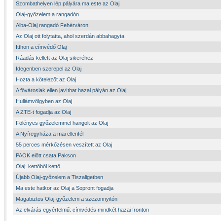
Szombathelyen lép pályára ma este az Olaj
Olaj-győzelem a rangadón
Alba-Olaj rangadó Fehérváron
Az Olaj ott folytatta, ahol szerdán abbahagyta
Itthon a címvédő Olaj
Ráadás kellett az Olaj sikeréhez
Idegenben szerepel az Olaj
Hozta a kötelezőt az Olaj
A fővárosiak ellen javíthat hazai pályán az Olaj
Hullámvölgyben az Olaj
A ZTE-t fogadja az Olaj
Fölényes győzelemmel hangolt az Olaj
A Nyíregyháza a mai ellenfél
55 perces mérkőzésen veszített az Olaj
PAOK előtt csata Pakson
Olaj: kettőből kettő
Újabb Olaj-győzelem a Tiszaligetben
Ma este hatkor az Olaj a Sopront fogadja
Magabiztos Olaj-győzelem a szezonnyitón
Az elvárás egyértelmű: címvédés mindkét hazai fronton