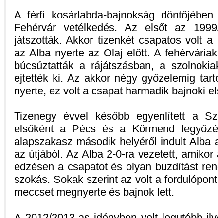
A férfi kosárlabda-bajnokság döntőjébe
Fehérvár vetélkedés. Az elsőt az 1999
játszották. Akkor tizenkét csapatos volt 
az Alba nyerte az Olaj előtt. A fehérvári
búcsúztatták a rájátszásban, a szolnoki
ejtették ki. Az akkor négy győzelemig tar
nyerte, ez volt a csapat harmadik bajnoki e
Tizenegy évvel később egyenlített a Sz
elsőként a Pécs és a Körmend legyőzés
alapszakasz második helyéről indult Alba a
az útjából. Az Alba 2-0-ra vezetett, amiko
edzésen a csapatot és olyan buzdítást ren
szokás. Sokak szerint az volt a fordulópon
meccset megnyerte és bajnok lett.
A 2012/2013-as idényben volt legutóbb ily