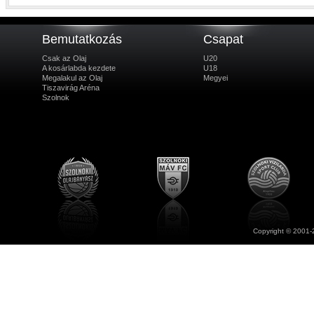
Bemutatkozás
Csapat
Csak az Olaj
U20
A kosárlabda kezdete
U18
Megalakul az Olaj
Megyei
Tiszavirág Aréna
Szolnok
Copyright © 2001-2