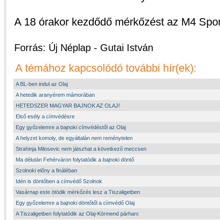
A 18 órakor kezdődő mérkőzést az M4 Sport
Forrás: Új Néplap - Gutai István
A témához kapcsolódó további hír(ek):
A BL-ben indul az Olaj
A hetedik aranyérem mámorában
HETEDSZER MAGYAR BAJNOK AZ OLAJ!
Első esély a címvédésre
Egy győzelemre a bajnoki címvédéstől az Olaj
A helyzet komoly, de egyáltalán nem reménytelen
Strahinja Milosevic nem játszhat a következő meccsen
Ma délután Fehérváron folytatódik a bajnoki döntő
Szolnoki előny a fináléban
Idén is döntőben a címvédő Szolnok
Vasárnap este ötödik mérkőzés lesz a Tiszaligetben
Egy győzelemre a bajnoki döntőtől a címvédő Olaj
A Tiszaligetben folytatódik az Olaj-Körmend párharc