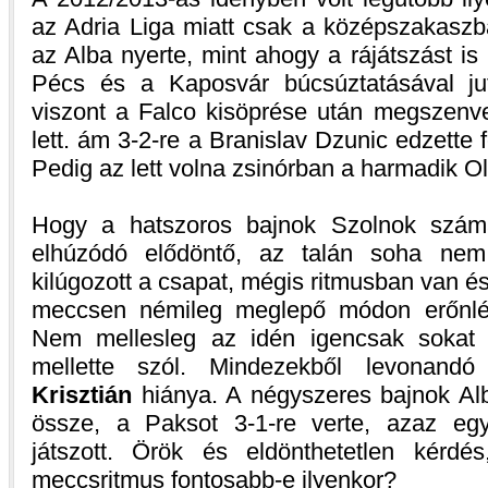
az Adria Liga miatt csak a középszakaszba
az Alba nyerte, mint ahogy a rájátszást is 
Pécs és a Kaposvár búcsúztatásával ju
viszont a Falco kisöprése után megszenved
lett. ám 3-2-re a Branislav Dzunic edzette 
Pedig az lett volna zsinórban a harmadik Ol
Hogy a hatszoros bajnok Szolnok számá
elhúzódó elődöntő, az talán soha nem 
kilúgozott a csapat, mégis ritmusban van é
meccsen némileg meglepő módon erőnlétb
Nem mellesleg az idén igencsak sokat 
mellette szól. Mindezekből levonand
Krisztián
hiánya. A négyszeres bajnok Al
össze, a Paksot 3-1-re verte, azaz eg
játszott. Örök és eldönthetetlen kérdé
meccsritmus fontosabb-e ilyenkor?