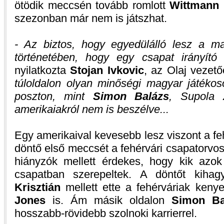
ötödik meccsén tovább romlott
Wittmann 
szezonban már nem is játszhat.
- Az biztos, hogy egyedülálló lesz a m
történetében, hogy egy csapat irányító 
nyilatkozta
Stojan Ivkovic
, az Olaj vezet
túloldalon olyan minőségi magyar játéko
poszton, mint
Simon Balázs
, Supola 
amerikaiakról nem is beszélve...
Egy amerikaival kevesebb lesz viszont a f
döntő első meccsét a fehérvári csapatorvos 
hiányzók mellett érdekes, hogy kik azok
csapatban szerepeltek. A döntőt kiha
Krisztián
mellett ette a fehérváriak keny
Jones
is. Ám másik oldalon
Simon Ba
hosszabb-rövidebb szolnoki karrierrel.