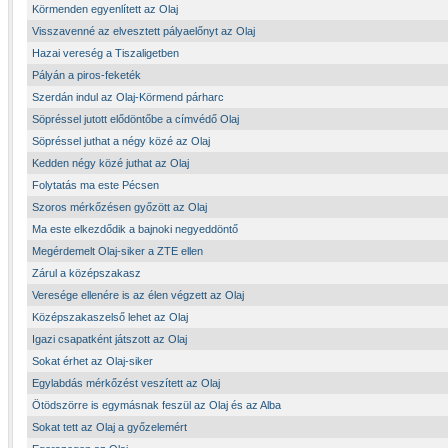
Körmenden egyenlített az Olaj
Visszavenné az elvesztett pályaelőnyt az Olaj
Hazai vereség a Tiszaligetben
Pályán a piros-feketék
Szerdán indul az Olaj-Körmend párharc
Söpréssel jutott elődöntőbe a címvédő Olaj
Söpréssel juthat a négy közé az Olaj
Kedden négy közé juthat az Olaj
Folytatás ma este Pécsen
Szoros mérkőzésen győzött az Olaj
Ma este elkezdődik a bajnoki negyeddöntő
Megérdemelt Olaj-siker a ZTE ellen
Zárul a középszakasz
Veresége ellenére is az élen végzett az Olaj
Középszakaszelső lehet az Olaj
Igazi csapatként játszott az Olaj
Sokat érhet az Olaj-siker
Egylabdás mérkőzést veszített az Olaj
Ötödszörre is egymásnak feszül az Olaj és az Alba
Sokat tett az Olaj a győzelemért