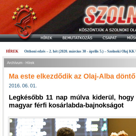
HÍREK
Otthoni edzés – 2. hét (2020. március 30 - április 5.) – Szolnoki Olaj KK
Archívum - Hírek
Ma este elkezdődik az Olaj-Alba döntő
2016. 06. 01.
Legkésőbb 11 nap múlva kiderül, hogy 
magyar férfi kosárlabda-bajnokságot