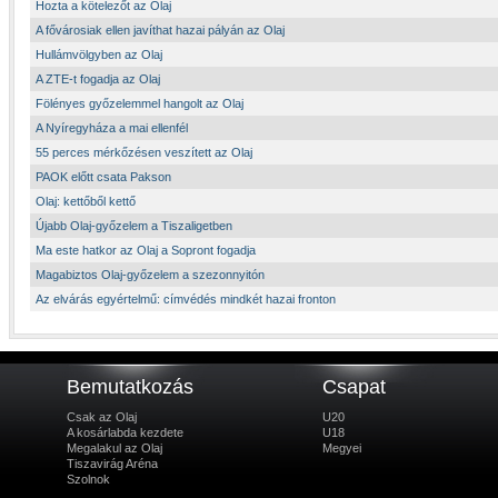
Hozta a kötelezőt az Olaj
A fővárosiak ellen javíthat hazai pályán az Olaj
Hullámvölgyben az Olaj
A ZTE-t fogadja az Olaj
Fölényes győzelemmel hangolt az Olaj
A Nyíregyháza a mai ellenfél
55 perces mérkőzésen veszített az Olaj
PAOK előtt csata Pakson
Olaj: kettőből kettő
Újabb Olaj-győzelem a Tiszaligetben
Ma este hatkor az Olaj a Sopront fogadja
Magabiztos Olaj-győzelem a szezonnyitón
Az elvárás egyértelmű: címvédés mindkét hazai fronton
Bemutatkozás
Csapat
Csak az Olaj
U20
A kosárlabda kezdete
U18
Megalakul az Olaj
Megyei
Tiszavirág Aréna
Szolnok