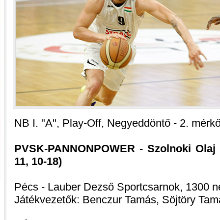
NB I. "A", Play-Off, Negyeddöntő - 2. mérk
PVSK-PANNONPOWER - Szolnoki Olaj KK
11, 10-18)
Pécs - Lauber Dezső Sportcsarnok, 1300 n
Játékvezetők: Benczur Tamás, Söjtöry Tamá