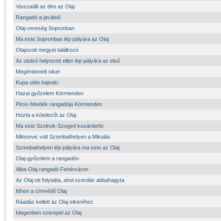
Visszaállt az élre az Olaj
Rangadó a javából
Olaj-vereség Sopronban
Ma este Sopronban lép pályára az Olaj
Olajozott megyei találkozó
Az utolsó helyezett ellen lép pályára az első
Megérdemelt siker
Kupa után bajnoki
Hazai győzelem Körmenden
Piros-feketék rangadója Körmenden
Hozta a kötelezőt az Olaj
Ma este Szolnok-Szeged kosárderbi
Milosevic volt Szombathelyen a Mikulás
Szombathelyen lép pályára ma este az Olaj
Olaj-győzelem a rangadón
Alba-Olaj rangadó Fehérváron
Az Olaj ott folytatta, ahol szerdán abbahagyta
Itthon a címvédő Olaj
Ráadás kellett az Olaj sikeréhez
Idegenben szerepel az Olaj