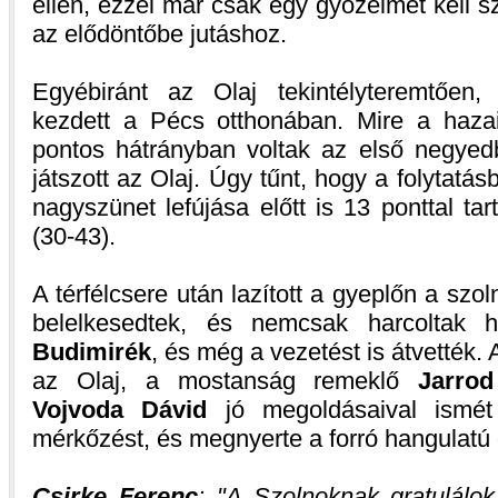
ellen, ezzel már csak egy győzelmet kell s
az elődöntőbe jutáshoz.
Egyébiránt az Olaj tekintélyteremtően,
kezdett a Pécs otthonában. Mire a hazai
pontos hátrányban voltak az első negyedbe
játszott az Olaj. Úgy tűnt, hogy a folytatá
nagyszünet lefújása előtt is 13 ponttal ta
(30-43).
A térfélcsere után lazított a gyeplőn a szo
belelkesedtek, és nemcsak harcoltak 
Budimirék
, és még a vezetést is átvették.
az Olaj, a mostanság remeklő
Jarro
Vojvoda Dávid
jó megoldásaival ismét 
mérkőzést, és megnyerte a forró hangulatú
Csirke Ferenc
:
A Szolnoknak gratulálok