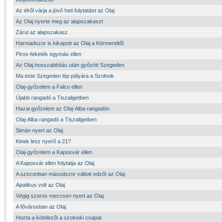
Az élről várja a jövő heti folytatást az Olaj
Az Olaj nyerte meg az alapszakaszt
Zárul az alapszakasz
Harmadszor is kikapott az Olaj a Körmendtől
Piros-feketék egymás ellen
Az Olaj hosszabbítás után győzött Szegeden
Ma este Szegeden lép pályára a Szolnok
Olaj-győzelem a Falco ellen
Újabb rangadó a Tiszaligetben
Hazai győzelem az Olaj-Alba rangadón
Olaj-Alba rangadó a Tiszaligetben
Simán nyert az Olaj
Kinek lesz nyerő a 21?
Olaj-győzelem a Kaposvár ellen
A Kaposvár ellen folytatja az Olaj
A szezonban másodszor váltott edzőt az Olaj
Apatikus volt az Olaj
Végig szoros meccsen nyert az Olaj
A fővárosban az Olaj
Hozta a kötelezőt a szolnoki csapat