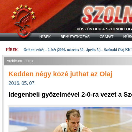
HÍREK
Otthoni edzés – 2. hét (2020. március 30 - április 5.) – Szolnoki Olaj KK
Archívum - Hírek
Kedden négy közé juthat az Olaj
2016. 05. 07.
Idegenbeli győzelmével 2-0-ra vezet a 