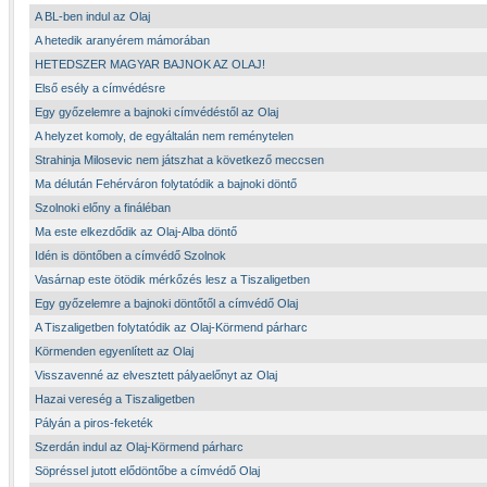
A BL-ben indul az Olaj
A hetedik aranyérem mámorában
HETEDSZER MAGYAR BAJNOK AZ OLAJ!
Első esély a címvédésre
Egy győzelemre a bajnoki címvédéstől az Olaj
A helyzet komoly, de egyáltalán nem reménytelen
Strahinja Milosevic nem játszhat a következő meccsen
Ma délután Fehérváron folytatódik a bajnoki döntő
Szolnoki előny a fináléban
Ma este elkezdődik az Olaj-Alba döntő
Idén is döntőben a címvédő Szolnok
Vasárnap este ötödik mérkőzés lesz a Tiszaligetben
Egy győzelemre a bajnoki döntőtől a címvédő Olaj
A Tiszaligetben folytatódik az Olaj-Körmend párharc
Körmenden egyenlített az Olaj
Visszavenné az elvesztett pályaelőnyt az Olaj
Hazai vereség a Tiszaligetben
Pályán a piros-feketék
Szerdán indul az Olaj-Körmend párharc
Söpréssel jutott elődöntőbe a címvédő Olaj