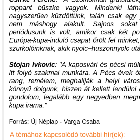
roppant büszke vagyok. Mindenki látha
nagyszerűen küzdöttünk, talán csak egy 
nem máshogy alakult. Sajnos sokat 
periódusunk is volt, amikor csak két po
Európa-kupa-induló csapat őrölt fel minket
szurkolóinknak, akik nyolc–huszonnyolc után
Stojan Ivkovic
:
A kaposvári és pécsi múl
itt folyó szakmai munkára. A Pécs évek ót
rang, remélem, meghallják a helyi váro
könnyű dolgunk, hiszen át kellett lendülni
gondolom, legalább egy negyedben megmu
kupa irama.
Forrás: Új Néplap - Varga Csaba
A témához kapcsolódó további hír(ek):