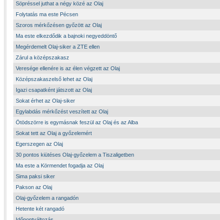
Söpréssel juthat a négy közé az Olaj
Folytatás ma este Pécsen
Szoros mérkőzésen győzött az Olaj
Ma este elkezdődik a bajnoki negyeddöntő
Megérdemelt Olaj-siker a ZTE ellen
Zárul a középszakasz
Veresége ellenére is az élen végzett az Olaj
Középszakaszelső lehet az Olaj
Igazi csapatként játszott az Olaj
Sokat érhet az Olaj-siker
Egylabdás mérkőzést veszített az Olaj
Ötödszörre is egymásnak feszül az Olaj és az Alba
Sokat tett az Olaj a győzelemért
Egerszegen az Olaj
30 pontos kiütéses Olaj-győzelem a Tiszaligetben
Ma este a Körmendet fogadja az Olaj
Sima paksi siker
Pakson az Olaj
Olaj-győzelem a rangadón
Hetente két rangadó
Időpontváltozás