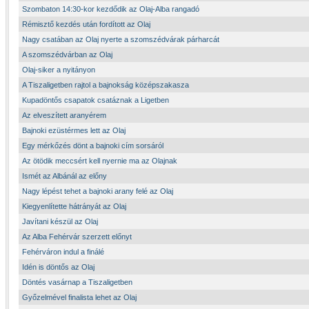
Szombaton 14:30-kor kezdődik az Olaj-Alba rangadó
Rémisztő kezdés után fordított az Olaj
Nagy csatában az Olaj nyerte a szomszédvárak párharcát
A szomszédvárban az Olaj
Olaj-siker a nyitányon
A Tiszaligetben rajtol a bajnokság középszakasza
Kupadöntős csapatok csatáznak a Ligetben
Az elveszített aranyérem
Bajnoki ezüstérmes lett az Olaj
Egy mérkőzés dönt a bajnoki cím sorsáról
Az ötödik meccsért kell nyernie ma az Olajnak
Ismét az Albánál az előny
Nagy lépést tehet a bajnoki arany felé az Olaj
Kiegyenlítette hátrányát az Olaj
Javítani készül az Olaj
Az Alba Fehérvár szerzett előnyt
Fehérváron indul a finálé
Idén is döntős az Olaj
Döntés vasárnap a Tiszaligetben
Győzelmével finalista lehet az Olaj