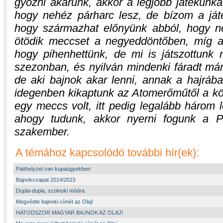
győzni akarunk, akkor a legjobb játékunka
hogy nehéz párharc lesz, de bízom a já
hogy származhat előnyünk abból, hogy n
ötödik meccset a negyeddöntőben, míg a
hogy pihenhettünk, de mi is játszottun
szezonban, és nyilván mindenki fáradt már
de aki bajnok akar lenni, annak a hajrában
idegenben kikaptunk az Atomerőműtől a k
egy meccs volt, itt pedig legalább három 
ahogy tudunk, akkor nyerni fogunk a P
szakember.
A témához kapcsolódó további hír(ek):
Patthelyzet van kupaügyekben
Bajnokcsapat 2014/2015
Dupla-dupla, szolnoki módra
Megvédte bajnoki címét az Olaj!
HATODSZOR MAGYAR BAJNOK AZ OLAJ!