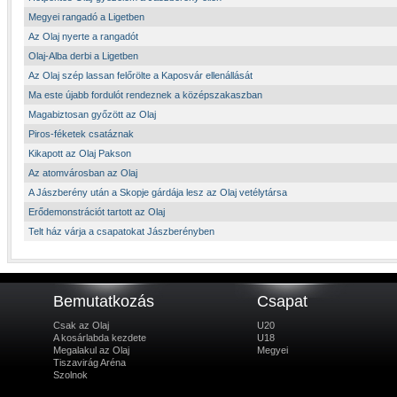
Megyei rangadó a Ligetben
Az Olaj nyerte a rangadót
Olaj-Alba derbi a Ligetben
Az Olaj szép lassan felőrölte a Kaposvár ellenállását
Ma este újabb fordulót rendeznek a középszakaszban
Magabiztosan győzött az Olaj
Piros-féketek csatáznak
Kikapott az Olaj Pakson
Az atomvárosban az Olaj
A Jászberény után a Skopje gárdája lesz az Olaj vetélytársa
Erődemonstrációt tartott az Olaj
Telt ház várja a csapatokat Jászberényben
Bemutatkozás
Csapat
Csak az Olaj
U20
A kosárlabda kezdete
U18
Megalakul az Olaj
Megyei
Tiszavirág Aréna
Szolnok