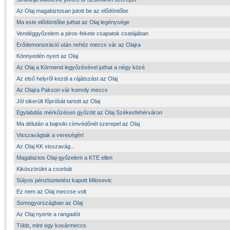
Az Olaj magabiztosan jutott be az elődöntőbe
Ma este elődöntőbe juthat az Olaj legénysége
Vendéggyőzelem a piros-fekete csapatok csatájában
Erődemonstráció után nehéz meccs vár az Olajra
Könnyedén nyert az Olaj
Az Olaj a Körmend legyőzésével juthat a négy közé
Az első helyről kezdi a rájátszást az Olaj
Az Olajra Pakson vár komoly meccs
Jól sikerült főpróbát tartott az Olaj
Egylabdás mérkőzésen győzött az Olaj Székesfehérváron
Ma délután a bajnoki címvédőnél szerepel az Olaj
Visszavágtak a vereségért
Az Olaj KK visszavág...
Magabiztos Olaj-győzelem a KTE ellen
Kiköszörülni a csorbát
Súlyos pénzbüntetést kapott Milosevic
Ez nem az Olaj meccse volt
Somogyországban az Olaj
Az Olaj nyerte a rangadót
Több, mint egy kosármeccs