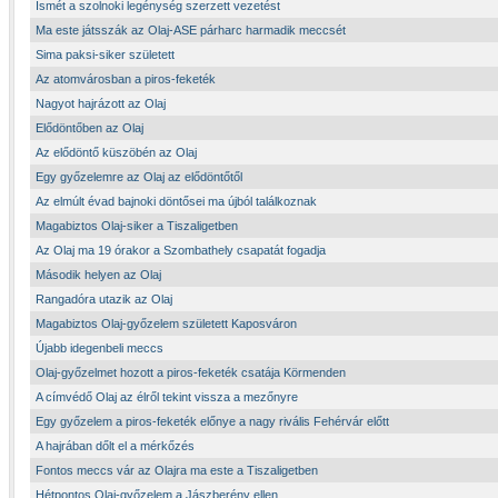
Ismét a szolnoki legénység szerzett vezetést
Ma este játsszák az Olaj-ASE párharc harmadik meccsét
Sima paksi-siker született
Az atomvárosban a piros-feketék
Nagyot hajrázott az Olaj
Elődöntőben az Olaj
Az elődöntő küszöbén az Olaj
Egy győzelemre az Olaj az elődöntőtől
Az elmúlt évad bajnoki döntősei ma újból találkoznak
Magabiztos Olaj-siker a Tiszaligetben
Az Olaj ma 19 órakor a Szombathely csapatát fogadja
Második helyen az Olaj
Rangadóra utazik az Olaj
Magabiztos Olaj-győzelem született Kaposváron
Újabb idegenbeli meccs
Olaj-győzelmet hozott a piros-feketék csatája Körmenden
A címvédő Olaj az élről tekint vissza a mezőnyre
Egy győzelem a piros-feketék előnye a nagy rivális Fehérvár előtt
A hajrában dőlt el a mérkőzés
Fontos meccs vár az Olajra ma este a Tiszaligetben
Hétpontos Olaj-győzelem a Jászberény ellen