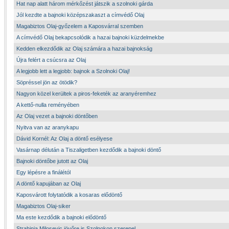
Hat nap alatt három mérkőzést játszik a szolnoki gárda
Jól kezdte a bajnoki középszakaszt a címvédő Olaj
Magabiztos Olaj-győzelem a Kaposvárral szemben
A címvédő Olaj bekapcsolódik a hazai bajnoki küzdelmekbe
Kedden elkezdődik az Olaj számára a hazai bajnokság
Újra felért a csúcsra az Olaj
A legjobb lett a legjobb: bajnok a Szolnoki Olaj!
Söpréssel jön az ötödik?
Nagyon közel kerültek a piros-feketék az aranyéremhez
A kettő-nulla reményében
Az Olaj vezet a bajnoki döntőben
Nyitva van az aranykapu
Dávid Kornél: Az Olaj a döntő esélyese
Vasárnap délután a Tiszaligetben kezdődik a bajnoki döntő
Bajnoki döntőbe jutott az Olaj
Egy lépésre a finálétól
A döntő kapujában az Olaj
Kaposvárott folytatódik a kosaras elődöntő
Magabiztos Olaj-siker
Ma este kezdődik a bajnoki elődöntő
Strahinja Milosevic jövőre is Szolnokon szerepel