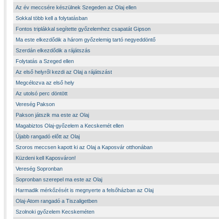
Az év meccsére készülnek Szegeden az Olaj ellen
Sokkal több kell a folytatásban
Fontos triplákkal segítette győzelemhez csapatát Gipson
Ma este elkezdődik a három győzelemig tartó negyeddöntő
Szerdán elkezdődik a rájátszás
Folytatás a Szeged ellen
Az első helyről kezdi az Olaj a rájátszást
Megcélozva az első hely
Az utolsó perc döntött
Vereség Pakson
Pakson játszik ma este az Olaj
Magabiztos Olaj-győzelem a Kecskemét ellen
Újabb rangadó előtt az Olaj
Szoros meccsen kapott ki az Olaj a Kaposvár otthonában
Küzdeni kell Kaposváron!
Vereség Sopronban
Sopronban szerepel ma este az Olaj
Harmadik mérkőzését is megnyerte a felsőházban az Olaj
Olaj-Atom rangadó a Tiszaligetben
Szolnoki győzelem Kecskeméten