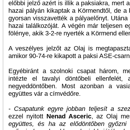
előbbi jelző azért is illik a paksiakra, me
hazai pályán kikaptak a Körmendtől, de a 
gyorsan visszavették a pályaelőnyt. Utána
hazai találkozóját. A végén már teljesen e
fölénye, akik 3-2-re nyerték a Körmend ellen
A veszélyes jelzőt az Olaj is megtapaszt
amikor 90-74-re kikapott a paksi ASE-csar
Egyébiránt a szolnoki csapat három, m
intézte el tavalyi döntőbeli ellenfelét
negyeddöntőben. Most azonban a vasia
együttes vár a címvédőre.
- Csapatunk egyre jobban teljesít a sze
ezzel nyitott
Nenad Asceric
, az Olaj me
együttes, és ha az elődöntőben győzni 