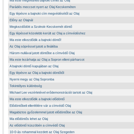
Ma este megvédheti bajnoki címét az Olaj
Parádés meccset nyert az Olaj Kecskeméten
Egy lépésre a bajnoki cím megvédésétől az Olaj
Előny az Olajnál
Megkezdődött a Szolnok-Kecskemét döntő
Egy lépéssel közelebb került az Olaj a címvédéshez
Ma este elkezdődik a bajnoki döntő!
Az Olaj söpréssel jutott a fináléba
Három-nullával jutott döntőbe a címvédő Olaj
Ma este lezárhatja az Olaj a Sopron elleni párharcot
A bajnoki döntő kapujában az Olaj
Egy lépésre az Olaj a bajnoki döntőtől
Nyerni megy az Olaj Sopronba
Tekintélyes különbség
Michael Lee vezérletével erődemonstrációt tartott az Olaj
Ma este elkezdődik a bajnoki elődöntő
Elődöntőbeli ellenfélére vár a címvédő Olaj
Magabiztos győzelemmel jutott elődöntőbe az Olaj
Ma elődöntős lehet az Olaj
Az elődöntő küszöbén a címvédő Olaj
10-0-ás rohammal kezdett az Olaj Szegeden