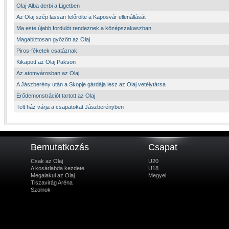
Olaj-Alba derbi a Ligetben
Az Olaj szép lassan felőrölte a Kaposvár ellenállását
Ma este újabb fordulót rendeznek a középszakaszban
Magabiztosan győzött az Olaj
Piros-féketek csatáznak
Kikapott az Olaj Pakson
Az atomvárosban az Olaj
A Jászberény után a Skopje gárdája lesz az Olaj vetélytársa
Erődemonstrációt tartott az Olaj
Telt ház várja a csapatokat Jászberényben
Bemutatkozás
Csapat
Csak az Olaj
U20
A kosárlabda kezdete
U18
Megalakul az Olaj
Megyei
Tiszavirág Aréna
Szolnok