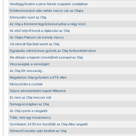
Vendéggyőzelem a piros-fekete csapatok csatájában
Erődemonstráció után nehéz meccs vár az Olajra
Könnyedén nyert az Olaj
Az Olaj a Körmend legyőzésével juthat a négy közé
Az első helyről kezdi a rájátszást az Olaj
Az Olajra Pakson vár komoly meccs
Jól sikerült főpróbát tartott az Olaj
Egylabdás mérkőzésen győzött az Olaj Székesfehérváron
Ma délután a bajnoki címvédőnél szerepel az Olaj
Visszavágtak a vereségért
Az Olaj KK visszavág...
Magabiztos Olaj-győzelem a KTE ellen
Kiköszörülni a csorbát
Súlyos pénzbüntetést kapott Milosevic
Ez nem az Olaj meccse volt
Somogyországban az Olaj
Az Olaj nyerte a rangadót
Több, mint egy kosármeccs
Szombaton 14:30-kor kezdődik az Olaj-Alba rangadó
Rémisztő kezdés után fordított az Olaj