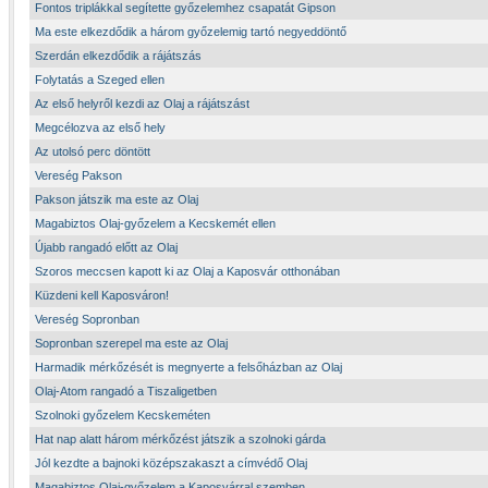
Fontos triplákkal segítette győzelemhez csapatát Gipson
Ma este elkezdődik a három győzelemig tartó negyeddöntő
Szerdán elkezdődik a rájátszás
Folytatás a Szeged ellen
Az első helyről kezdi az Olaj a rájátszást
Megcélozva az első hely
Az utolsó perc döntött
Vereség Pakson
Pakson játszik ma este az Olaj
Magabiztos Olaj-győzelem a Kecskemét ellen
Újabb rangadó előtt az Olaj
Szoros meccsen kapott ki az Olaj a Kaposvár otthonában
Küzdeni kell Kaposváron!
Vereség Sopronban
Sopronban szerepel ma este az Olaj
Harmadik mérkőzését is megnyerte a felsőházban az Olaj
Olaj-Atom rangadó a Tiszaligetben
Szolnoki győzelem Kecskeméten
Hat nap alatt három mérkőzést játszik a szolnoki gárda
Jól kezdte a bajnoki középszakaszt a címvédő Olaj
Magabiztos Olaj-győzelem a Kaposvárral szemben