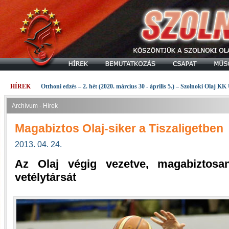
HÍREK
Otthoni edzés – 2. hét (2020. március 30 - április 5.) – Szolnoki Olaj KK
Archívum - Hírek
Magabiztos Olaj-siker a Tiszaligetben
2013. 04. 24.
Az Olaj végig vezetve, magabiztosan
vetélytársát