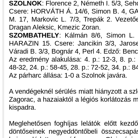
SZOLNOK
: Florence 2, Németh I. 5/3, Seh
Csere: HORVÁTH Á. 14/6, Simon B. 4, GA
M. 17, Markovic L. 7/3, Trepák 2. Vezető
Dragan Aleksic, Kmezic Zoran.
SZOMBATHELY
: Kálmán 8/6, Simon L. 
HARAZIN 15. Csere: Jancikin 3/3, Jarosev
Váradi B. 3/3, Bognár 4, Perl 4. Edző: Ben
Az eredmény alakulása: 4. p.: 12-3, 8. p.: 
48-32, 24. p.: 58-45, 28. p.: 72-52, 34. p.: 8
Az párharc állása: 1-0 a Szolnok javára.
A vendégeknél sérülés miatt hiányzott a szl
Zagorac, a hazaiaktól a légiós korlátozás m
kispadra.
Meglehetősen foghíjas lelátók előtt kezdő
döntőseinek negyeddöntőbeli összecsapá