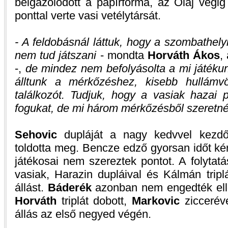
beigazolódott a papírforma, az Olaj végi
ponttal verte vasi vetélytársát.
- A feldobásnál láttuk, hogy a szombathely
nem tud játszani
- mondta
Horváth Ákos
,
-,
de mindez nem befolyásolta a mi játékun
álltunk a mérkőzéshez, kisebb hullámvöl
találkozót. Tudjuk, hogy a vasiak hazai 
fogukat, de mi három mérkőzésből szeretnén
Sehovic
dupláját a nagy kedvvel kez
toldotta meg. Bencze edző gyorsan időt kért
játékosai nem szereztek pontot. A folytat
vasiak, Harazin dupláival és Kálmán triplá
állást.
Báderék
azonban nem engedték elle
Horváth
triplát dobott,
Markovic
zicceréve
állás az első negyed végén.