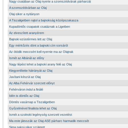
Nagy csatában az Olaj nyerte a szomszédvárak párharcát
A szomszédvárban az Olaj
Olaj-siker a nyitányon
A Tiszaligetben rajtol a bajnokság középszakasza
Kupadöntős csapatok csatáznak a Ligetben
Az elveszített aranyérem
Bajnoki ezüstérmes lett az Olaj
Egy mérkőzés dönt a bajnoki cím sorsáról
Az ötödik meccsért kell nyernie ma az Olajnak
Ismét az Albánál az előny
Nagy lépést tehet a bajnoki arany felé az Olaj
Kiegyenlítette hátrányát az Olaj
Javítani készül az Olaj
Az Alba Fehérvár szerzett előnyt
Fehérváron indul a finálé
Idén is döntős az Olaj
Döntés vasárnap a Tiszaligetben
Győzelmével finalista lehet az Olaj
Ismét a szolnoki legénység szerzett vezetést
Ma este játsszák az Olaj-ASE párharc harmadik meccsét
Sima paksi-siker született