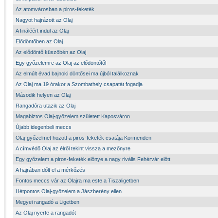
Az atomvárosban a piros-feketék
Nagyot hajrázott az Olaj
A fináléért indul az Olaj
Elődöntőben az Olaj
Az elődöntő küszöbén az Olaj
Egy győzelemre az Olaj az elődöntőtől
Az elmúlt évad bajnoki döntősei ma újból találkoznak
Az Olaj ma 19 órakor a Szombathely csapatát fogadja
Második helyen az Olaj
Rangadóra utazik az Olaj
Magabiztos Olaj-győzelem született Kaposváron
Újabb idegenbeli meccs
Olaj-győzelmet hozott a piros-feketék csatája Körmenden
A címvédő Olaj az élről tekint vissza a mezőnyre
Egy győzelem a piros-feketék előnye a nagy rivális Fehérvár előtt
A hajrában dőlt el a mérkőzés
Fontos meccs vár az Olajra ma este a Tiszaligetben
Hétpontos Olaj-győzelem a Jászberény ellen
Megyei rangadó a Ligetben
Az Olaj nyerte a rangadót