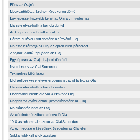
Előny az Olajnál
Megkezdődött a Szolnok-Kecskemét döntő
Egy lépéssel közelebb került az Olaj a címvédéshez
Ma este elkezdődik a bajnoki döntő!
Az Olaj söpréssel jutott a fináléba
Három-nullával jutott döntőbe a címvédő Olaj
Ma este lezárhatja az Olaj a Sopron elleni párharcot
A bajnoki döntő kapujában az Olaj
Egy lépésre az Olaj a bajnoki döntőtől
Nyerni megy az Olaj Sopronba
Tekintélyes különbség
Michael Lee vezérletével erődemonstrációt tartott az Olaj
Ma este elkezdődik a bajnoki elődöntő
Elődöntőbeli ellenfélére vár a címvédő Olaj
Magabiztos győzelemmel jutott elődöntőbe az Olaj
Ma elődöntős lehet az Olaj
Az elődöntő küszöbén a címvédő Olaj
10-0-ás rohammal kezdett az Olaj Szegeden
Az év meccsére készülnek Szegeden az Olaj ellen
Sokkal több kell a folytatásban