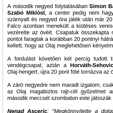
A második negyed folytatásában
Simon B
Szabó Miklóst
, a center pedig nem hagy
szárnyalt és negyed óra játék után már 20
Falco azonban menekült a kiütéses veres
vezérelte az övéit. Csapatuk összekapta 
pontot faragtak a korábban 20 pontnyi hátr
kellett, hogy az Olaj meglehetősen kényelme
A fordulást követően két percig tudott 
vendégcsapat, aztán a
Horváth-Sehovi
Olaj-hengert, újra 20 pont fölé tornázva az 
A záró negyedre nem maradt izgalom, csak
az Olaj magabiztos rajt-cél győzelmet ar
második meccsét szombaton este játsszák
Nenad Asceric
:
Megkönnyítette a dolg