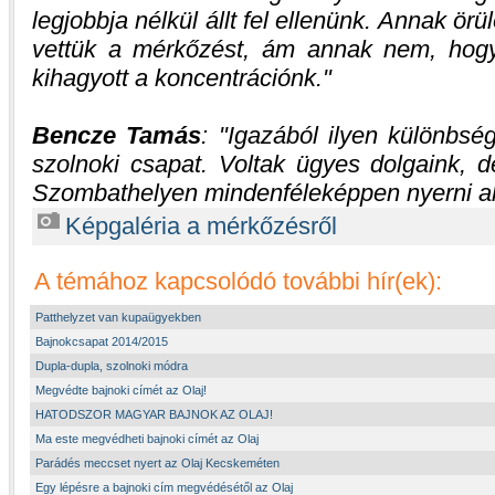
legjobbja nélkül állt fel ellenünk. Annak ör
vettük a mérkőzést, ám annak nem, hog
kihagyott a koncentrációnk.
Bencze Tamás
:
Igazából ilyen különbsé
szolnoki csapat. Voltak ügyes dolgaink, d
Szombathelyen mindenféleképpen nyerni a
Képgaléria a mérkőzésről
A témához kapcsolódó további hír(ek):
Patthelyzet van kupaügyekben
Bajnokcsapat 2014/2015
Dupla-dupla, szolnoki módra
Megvédte bajnoki címét az Olaj!
HATODSZOR MAGYAR BAJNOK AZ OLAJ!
Ma este megvédheti bajnoki címét az Olaj
Parádés meccset nyert az Olaj Kecskeméten
Egy lépésre a bajnoki cím megvédésétől az Olaj