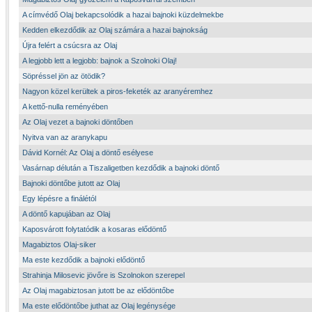
A címvédő Olaj bekapcsolódik a hazai bajnoki küzdelmekbe
Kedden elkezdődik az Olaj számára a hazai bajnokság
Újra felért a csúcsra az Olaj
A legjobb lett a legjobb: bajnok a Szolnoki Olaj!
Söpréssel jön az ötödik?
Nagyon közel kerültek a piros-feketék az aranyéremhez
A kettő-nulla reményében
Az Olaj vezet a bajnoki döntőben
Nyitva van az aranykapu
Dávid Kornél: Az Olaj a döntő esélyese
Vasárnap délután a Tiszaligetben kezdődik a bajnoki döntő
Bajnoki döntőbe jutott az Olaj
Egy lépésre a finálétól
A döntő kapujában az Olaj
Kaposvárott folytatódik a kosaras elődöntő
Magabiztos Olaj-siker
Ma este kezdődik a bajnoki elődöntő
Strahinja Milosevic jövőre is Szolnokon szerepel
Az Olaj magabiztosan jutott be az elődöntőbe
Ma este elődöntőbe juthat az Olaj legénysége