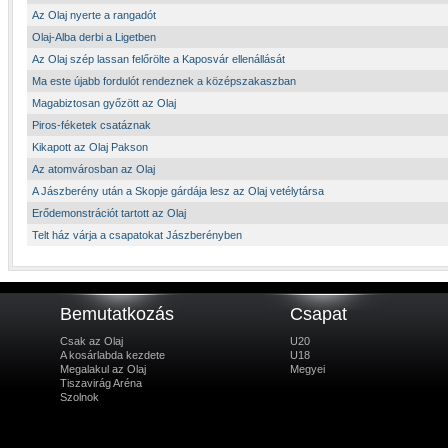
Az Olaj nyerte a rangadót
Olaj-Alba derbi a Ligetben
Az Olaj szép lassan felőrölte a Kaposvár ellenállását
Ma este újabb fordulót rendeznek a középszakaszban
Magabiztosan győzött az Olaj
Piros-féketek csatáznak
Kikapott az Olaj Pakson
Az atomvárosban az Olaj
A Jászberény után a Skopje gárdája lesz az Olaj vetélytársa
Erődemonstrációt tartott az Olaj
Telt ház várja a csapatokat Jászberényben
Bemutatkozás
Csapat
Csak az Olaj
U20
A kosárlabda kezdete
U18
Megalakul az Olaj
Megyei
Tiszavirág Aréna
Szolnok