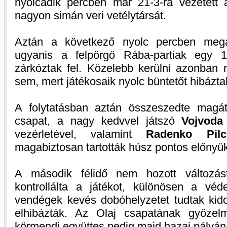
nyolcadik percben már 21-3-ra vezetett 
nagyon simán veri vetélytársát.
Aztán a következő nyolc percben megá
ugyanis a felpörgő Rába-partiak egy 1
zárkóztak fel. Közelebb kerülni azonban 
sem, mert játékosaik nyolc büntetőt hibáztak
A folytatásban aztán összeszedte magát
csapat, a nagy kedvvel játszó
Vojvoda
vezérletével, valamint
Radenko Pilc
magabiztosan tartották húsz pontos előnyük
A második félidő nem hozott változás
kontrollálta a játékot, különösen a vé
vendégek kevés dobóhelyzetet tudtak kido
elhibázták. Az Olaj csapatának győzel
körmendi együttes pedig majd hazai pályán 