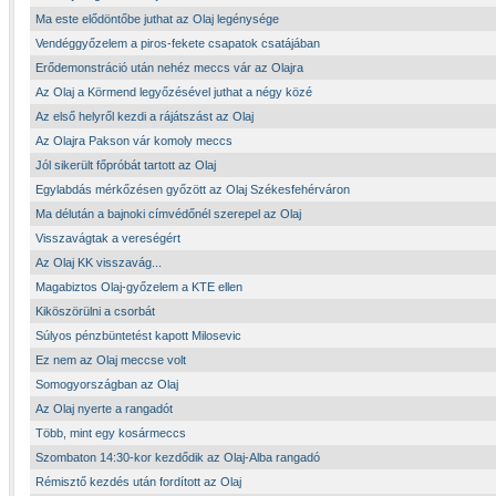
Ma este elődöntőbe juthat az Olaj legénysége
Vendéggyőzelem a piros-fekete csapatok csatájában
Erődemonstráció után nehéz meccs vár az Olajra
Az Olaj a Körmend legyőzésével juthat a négy közé
Az első helyről kezdi a rájátszást az Olaj
Az Olajra Pakson vár komoly meccs
Jól sikerült főpróbát tartott az Olaj
Egylabdás mérkőzésen győzött az Olaj Székesfehérváron
Ma délután a bajnoki címvédőnél szerepel az Olaj
Visszavágtak a vereségért
Az Olaj KK visszavág...
Magabiztos Olaj-győzelem a KTE ellen
Kiköszörülni a csorbát
Súlyos pénzbüntetést kapott Milosevic
Ez nem az Olaj meccse volt
Somogyországban az Olaj
Az Olaj nyerte a rangadót
Több, mint egy kosármeccs
Szombaton 14:30-kor kezdődik az Olaj-Alba rangadó
Rémisztő kezdés után fordított az Olaj