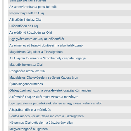
Sima paksi-siker született
Az atomvárosban a piros-feketék
Nagyot hajrázott az Olaj
A fináléért indul az Olaj
Elődöntőben az Olaj
Az elődöntő küszöbén az Olaj
Egy győzelemre az Olaj az elődöntőtől
Az elmúlt évad bajnoki döntősei ma újból találkoznak
Magabiztos Olaj-siker a Tiszaligetben
Az Olaj ma 19 órakor a Szombathely csapatát fogadja
Második helyen az Olaj
Rangadóra utazik az Olaj
Magabiztos Olaj-győzelem született Kaposváron
Újabb idegenbeli meccs
Olaj-győzelmet hozott a piros-feketék csatája Körmenden
A címvédő Olaj az élről tekint vissza a mezőnyre
Egy győzelem a piros-feketék előnye a nagy rivális Fehérvár előtt
A hajrában dőlt el a mérkőzés
Fontos meccs vár az Olajra ma este a Tiszaligetben
Hétpontos Olaj-győzelem a Jászberény ellen
Megyei rangadó a Ligetben