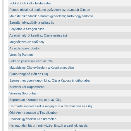
Sokkal több kell a folytatásban
Fontos triplákkal segítette győzelemhez csapatát Gipson
Ma este elkezdődik a három győzelemig tartó negyeddöntő
Szerdán elkezdődik a rájátszás
Folytatás a Szeged ellen
Az első helyről kezdi az Olaj a rájátszást
Megcélozva az első hely
Az utolsó perc döntött
Vereség Pakson
Pakson játszik ma este az Olaj
Magabiztos Olaj-győzelem a Kecskemét ellen
Újabb rangadó előtt az Olaj
Szoros meccsen kapott ki az Olaj a Kaposvár otthonában
Küzdeni kell Kaposváron!
Vereség Sopronban
Sopronban szerepel ma este az Olaj
Harmadik mérkőzését is megnyerte a felsőházban az Olaj
Olaj-Atom rangadó a Tiszaligetben
Szolnoki győzelem Kecskeméten
Hat nap alatt három mérkőzést játszik a szolnoki gárda