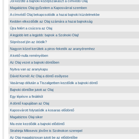
Jól kezdte a bajnoki középszakaszt a címvédő Olaj
Magabiztos Olaj-győzelem a Kaposvárral szemben
A címvédő Olaj bekapcsolódik a hazai bajnoki küzdelmekbe
Kedden elkezdődik az Olaj számára a hazai bajnokság
Újra felért a csúcsra az Olaj
A legjobb lett a legjobb: bajnok a Szolnoki Olaj!
Söpréssel jön az ötödik?
Nagyon közel kerültek a piros-feketék az aranyéremhez
A kettő-nulla reményében
Az Olaj vezet a bajnoki döntőben
Nyitva van az aranykapu
Dávid Kornél: Az Olaj a döntő esélyese
Vasárnap délután a Tiszaligetben kezdődik a bajnoki döntő
Bajnoki döntőbe jutott az Olaj
Egy lépésre a finálétól
A döntő kapujában az Olaj
Kaposvárott folytatódik a kosaras elődöntő
Magabiztos Olaj-siker
Ma este kezdődik a bajnoki elődöntő
Strahinja Milosevic jövőre is Szolnokon szerepel
Az Olaj magabiztosan jutott be az elődöntőbe