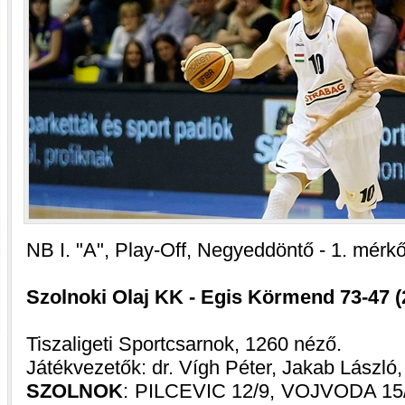
NB I. "A", Play-Off, Negyeddöntő - 1. mérk
Szolnoki Olaj KK - Egis Körmend 73-47 (2
Tiszaligeti Sportcsarnok, 1260 néző.
Játékvezetők: dr. Vígh Péter, Jakab László
SZOLNOK
: PILCEVIC 12/9, VOJVODA 15/