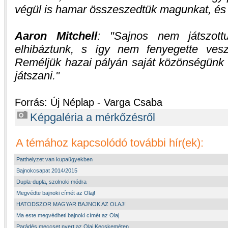
végül is hamar összeszedtük magunkat, és
Aaron Mitchell
:
Sajnos nem játszott
elhibáztunk, s így nem fenyegette ves
Reméljük hazai pályán saját közönségünk e
játszani.
Forrás: Új Néplap - Varga Csaba
Képgaléria a mérkőzésről
A témához kapcsolódó további hír(ek):
Patthelyzet van kupaügyekben
Bajnokcsapat 2014/2015
Dupla-dupla, szolnoki módra
Megvédte bajnoki címét az Olaj!
HATODSZOR MAGYAR BAJNOK AZ OLAJ!
Ma este megvédheti bajnoki címét az Olaj
Parádés meccset nyert az Olaj Kecskeméten