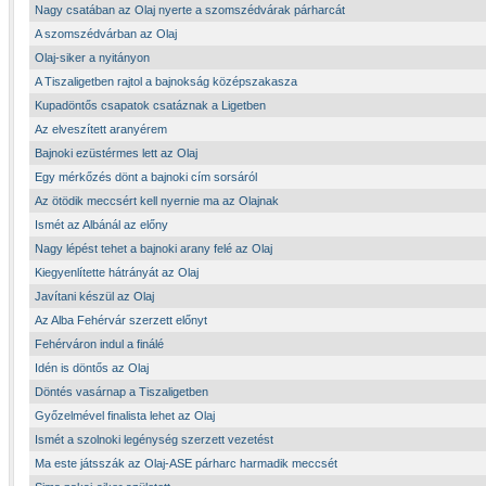
Nagy csatában az Olaj nyerte a szomszédvárak párharcát
A szomszédvárban az Olaj
Olaj-siker a nyitányon
A Tiszaligetben rajtol a bajnokság középszakasza
Kupadöntős csapatok csatáznak a Ligetben
Az elveszített aranyérem
Bajnoki ezüstérmes lett az Olaj
Egy mérkőzés dönt a bajnoki cím sorsáról
Az ötödik meccsért kell nyernie ma az Olajnak
Ismét az Albánál az előny
Nagy lépést tehet a bajnoki arany felé az Olaj
Kiegyenlítette hátrányát az Olaj
Javítani készül az Olaj
Az Alba Fehérvár szerzett előnyt
Fehérváron indul a finálé
Idén is döntős az Olaj
Döntés vasárnap a Tiszaligetben
Győzelmével finalista lehet az Olaj
Ismét a szolnoki legénység szerzett vezetést
Ma este játsszák az Olaj-ASE párharc harmadik meccsét