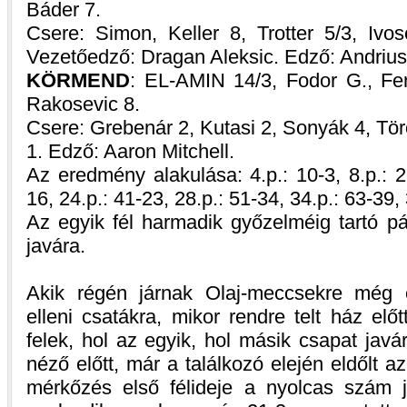
Báder 7.
Csere: Simon, Keller 8, Trotter 5/3, Ivos
Vezetőedző: Dragan Aleksic. Edző: Andrius
KÖRMEND
: EL-AMIN 14/3, Fodor G., Fer
Rakosevic 8.
Csere: Grebenár 2, Kutasi 2, Sonyák 4, Tö
1. Edző: Aaron Mitchell.
Az eredmény alakulása: 4.p.: 10-3, 8.p.: 21
16, 24.p.: 41-23, 28.p.: 51-34, 34.p.: 63-39,
Az egyik fél harmadik győzelméig tartó pá
javára.
Akik régén járnak Olaj-meccsekre még
elleni csatákra, mikor rendre telt ház elő
felek, hol az egyik, hol másik csapat jav
néző előtt, már a találkozó elején eldőlt 
mérkőzés első félideje a nyolcas szám j