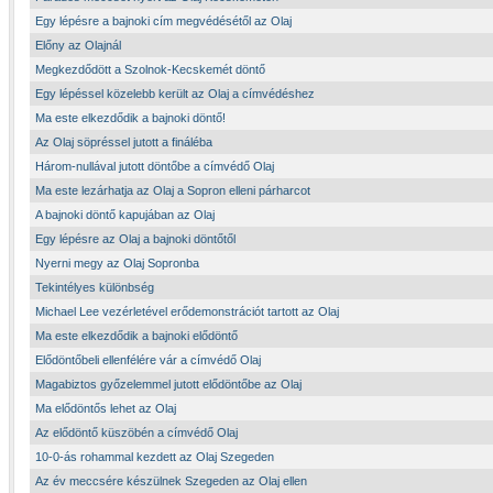
Egy lépésre a bajnoki cím megvédésétől az Olaj
Előny az Olajnál
Megkezdődött a Szolnok-Kecskemét döntő
Egy lépéssel közelebb került az Olaj a címvédéshez
Ma este elkezdődik a bajnoki döntő!
Az Olaj söpréssel jutott a fináléba
Három-nullával jutott döntőbe a címvédő Olaj
Ma este lezárhatja az Olaj a Sopron elleni párharcot
A bajnoki döntő kapujában az Olaj
Egy lépésre az Olaj a bajnoki döntőtől
Nyerni megy az Olaj Sopronba
Tekintélyes különbség
Michael Lee vezérletével erődemonstrációt tartott az Olaj
Ma este elkezdődik a bajnoki elődöntő
Elődöntőbeli ellenfélére vár a címvédő Olaj
Magabiztos győzelemmel jutott elődöntőbe az Olaj
Ma elődöntős lehet az Olaj
Az elődöntő küszöbén a címvédő Olaj
10-0-ás rohammal kezdett az Olaj Szegeden
Az év meccsére készülnek Szegeden az Olaj ellen