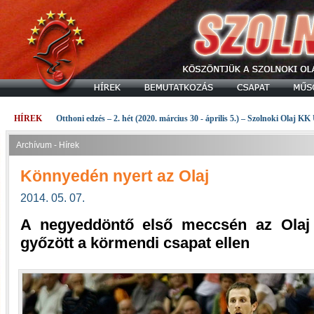
HÍREK
Otthoni edzés – 2. hét (2020. március 30 - április 5.) – Szolnoki Olaj KK
Archívum - Hírek
Könnyedén nyert az Olaj
2014. 05. 07.
A negyeddöntő első meccsén az Olaj 
győzött a körmendi csapat ellen