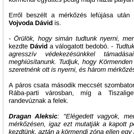
Erről beszélt a mérkőzés lefújása után
Vojvoda Dávid
is.
- Örülök, hogy simán tudtunk nyerni, mert
kezdte
Dávid
a válogatott bedobó.
- Tudtu
agresszív védekezésünkkel támadása
meghiúsítanunk. Tudjuk, hogy Körmenden
szeretnénk ott is nyerni, és három mérkőzés
A páros csata második meccsét szombaton 
Rába-parti városban, míg a Tiszalig
randevúznak a felek.
Dragan Aleksic
:
Elégedett vagyok, mer
mérkőzésen, igaz ezt mutatják a kapott p
kezdtünk, aztán a körmendi zóna ellen egy p