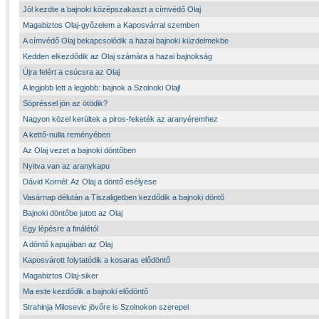
Jól kezdte a bajnoki középszakaszt a címvédő Olaj
Magabiztos Olaj-győzelem a Kaposvárral szemben
A címvédő Olaj bekapcsolódik a hazai bajnoki küzdelmekbe
Kedden elkezdődik az Olaj számára a hazai bajnokság
Újra felért a csúcsra az Olaj
A legjobb lett a legjobb: bajnok a Szolnoki Olaj!
Söpréssel jön az ötödik?
Nagyon közel kerültek a piros-feketék az aranyéremhez
A kettő-nulla reményében
Az Olaj vezet a bajnoki döntőben
Nyitva van az aranykapu
Dávid Kornél: Az Olaj a döntő esélyese
Vasárnap délután a Tiszaligetben kezdődik a bajnoki döntő
Bajnoki döntőbe jutott az Olaj
Egy lépésre a finálétól
A döntő kapujában az Olaj
Kaposvárott folytatódik a kosaras elődöntő
Magabiztos Olaj-siker
Ma este kezdődik a bajnoki elődöntő
Strahinja Milosevic jövőre is Szolnokon szerepel