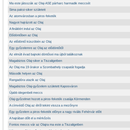
Ma este játsszák az Olaj-ASE párharc harmadik meccsét
Sima paksi-siker született
Az atomvárosban a piros-feketék
Nagyot hajrázott az Olaj
A fináléért indul az Olaj
Elődöntőben az Olaj
Az elődöntő küszöbén az Olaj
Egy győzelemre az Olaj az elődöntőtől
Az elmúlt évad bajnoki döntősei ma újból találkoznak
Magabiztos Olaj-siker a Tiszaligetben
Az Olaj ma 19 órakor a Szombathely csapatát fogadja
Második helyen az Olaj
Rangadóra utazik az Olaj
Magabiztos Olaj-győzelem született Kaposváron
Újabb idegenbeli meccs
Olaj-győzelmet hozott a piros-feketék csatája Körmenden
A címvédő Olaj az élről tekint vissza a mezőnyre
Egy győzelem a piros-feketék előnye a nagy rivális Fehérvár előtt
A hajrában dőlt el a mérkőzés
Fontos meccs vár az Olajra ma este a Tiszaligetben