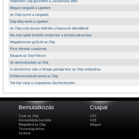
Hétpontos Olaj-győzelem a Jászberény ellen
Megyei rangadó a Ligetben
Az Olaj nyerte a rangadót
Olaj-Alba derbi a Ligetben
Az Olaj szép lassan felőrölte a Kaposvár ellenállását
Ma este újabb fordulót rendeznek a középszakaszban
Magabiztosan győzött az Olaj
Piros-féketek csatáznak
Kikapott az Olaj Pakson
Az atomvárosban az Olaj
A Jászberény után a Skopje gárdája lesz az Olaj vetélytársa
Erődemonstrációt tartott az Olaj
Telt ház várja a csapatokat Jászberényben
Bemutatkozás
Csapat
Csak az Olaj
U20
A kosárlabda kezdete
U18
Megalakul az Olaj
Megyei
Tiszavirág Aréna
Szolnok