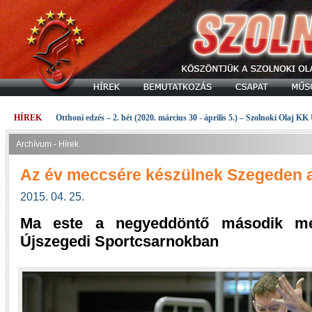
HÍREK
Otthoni edzés – 2. hét (2020. március 30 - április 5.) – Szolnoki Olaj KK
Archívum - Hírek
Az év meccsére készülnek Szegeden az
2015. 04. 25.
Ma este a negyeddöntő második mé
Újszegedi Sportcsarnokban