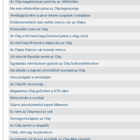
Az Olaj magabiztosan jutott be az elődöntőbe
Ma este elődöntőbe juthat az Olaj legénysége
Vendéggyőzelem a piros-fekete csapatok csatájában
Erődemonstráció után nehéz meccs vár az Olajra
Könnyedén nyert az Olaj
Az Olaj a Körmend legyőzésével juthat a négy közé
Az első helyről kezdi a rájátszást az Olaj
Az Olajra Pakson vár komoly meccs
Jól sikerült főpróbát tartott az Olaj
Egylabdás mérkőzésen győzött az Olaj Székesfehérváron
Ma délután a bajnoki címvédőnél szerepel az Olaj
Visszavágtak a vereségért
Az Olaj KK visszavág...
Magabiztos Olaj-győzelem a KTE ellen
Kiköszörülni a csorbát
Súlyos pénzbüntetést kapott Milosevic
Ez nem az Olaj meccse volt
Somogyországban az Olaj
Az Olaj nyerte a rangadót
Több, mint egy kosármeccs
Szombaton 14:30-kor kezdődik az Olaj-Alba rangadó