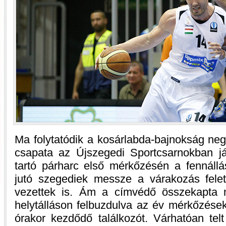
Ma folytatódik a kosárlabda-bajnokság neg
csapata az Újszegedi Sportcsarnokban j
tartó párharc első mérkőzésén a fennállá
jutó szegediek messze a várakozás felett 
vezettek is. Ám a címvédő összekapta m
helytálláson felbuzdulva az év mérkőzése
órakor kezdődő találkozót. Várhatóan tel