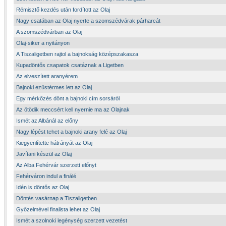
Rémisztő kezdés után fordított az Olaj
Nagy csatában az Olaj nyerte a szomszédvárak párharcát
A szomszédvárban az Olaj
Olaj-siker a nyitányon
A Tiszaligetben rajtol a bajnokság középszakasza
Kupadöntős csapatok csatáznak a Ligetben
Az elveszített aranyérem
Bajnoki ezüstérmes lett az Olaj
Egy mérkőzés dönt a bajnoki cím sorsáról
Az ötödik meccsért kell nyernie ma az Olajnak
Ismét az Albánál az előny
Nagy lépést tehet a bajnoki arany felé az Olaj
Kiegyenlítette hátrányát az Olaj
Javítani készül az Olaj
Az Alba Fehérvár szerzett előnyt
Fehérváron indul a finálé
Idén is döntős az Olaj
Döntés vasárnap a Tiszaligetben
Győzelmével finalista lehet az Olaj
Ismét a szolnoki legénység szerzett vezetést