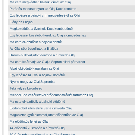
Ma este megvédheti bajnoki címét az Olaj
Parádés meccset nyert az Olaj Kecskeméten
Egy lépésre a bajnoki cím megvédésétől az Olaj
Előny az Olajnál
Megkezdődött a Szolnok-Kecskemét döntő
Egy lépéssel közelebb került az Olaj a címvédéshez
Ma este elkezdődik a bajnoki döntő!
Az Olaj söpréssel jutott a fináléba
Három-nullával jutott döntőbe a címvédő Olaj
Ma este lezárhatja az Olaj a Sopron elleni párharcot
A bajnoki döntő kapujában az Olaj
Egy lépésre az Olaj a bajnoki döntőtől
Nyerni megy az Olaj Sopronba
Tekintélyes különbség
Michael Lee vezérletével erődemonstrációt tartott az Olaj
Ma este elkezdődik a bajnoki elődöntő
Elődöntőbeli ellenfélére vár a címvédő Olaj
Magabiztos győzelemmel jutott elődöntőbe az Olaj
Ma elődöntős lehet az Olaj
Az elődöntő küszöbén a címvédő Olaj
10-0-ás rohammal kezdett az Olaj Szegeden