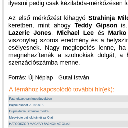
ilyesmi pedig csak kézilabda-mérkőzésen fo
Az első mérkőzést kihagyó
Strahinja Mil
keretben, mint ahogy
Teddy Gipson
is.
Lazeric Jones
,
Michael Lee
és
Marko
viszonylag szoros eredmény és a helyszín
esélyesnek. Nagy meglepetés lenne, ha
megnehezítenék a szolnokiak dolgát, a
szenzációszámba menne.
Forrás: Új Néplap - Gutai István
A témához kapcsolódó további hír(ek):
Patthelyzet van kupaügyekben
Bajnokcsapat 2014/2015
Dupla-dupla, szolnoki módra
Megvédte bajnoki címét az Olaj!
HATODSZOR MAGYAR BAJNOK AZ OLAJ!