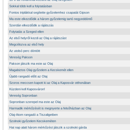
Sokkal több kell a folytatásban
Fontos triplákkal segítette győzelemhez csapatát Gipson
Ma este elkezdődik a három győzelemig tartó negyeddöntő
Szerdán elkezdődik a rájátszás
Folytatás a Szeged ellen
Az első helyről kezdi az Olaj a rájátszást
Megcélozva az első hely
Az utolsó perc döntött
Vereség Pakson
Pakson játszik ma este az Olaj
Magabiztos Olaj-győzelem a Kecskemét ellen
Újabb rangadó előtt az Olaj
Szoros meccsen kapott ki az Olaj a Kaposvár otthonában
Küzdeni kell Kaposváron!
Vereség Sopronban
Sopronban szerepel ma este az Olaj
Harmadik mérkőzését is megnyerte a felsőházban az Olaj
Olaj-Atom rangadó a Tiszaligetben
Szolnoki győzelem Kecskeméten
Hat nap alatt három mérkőzést játszik a szolnoki gárda