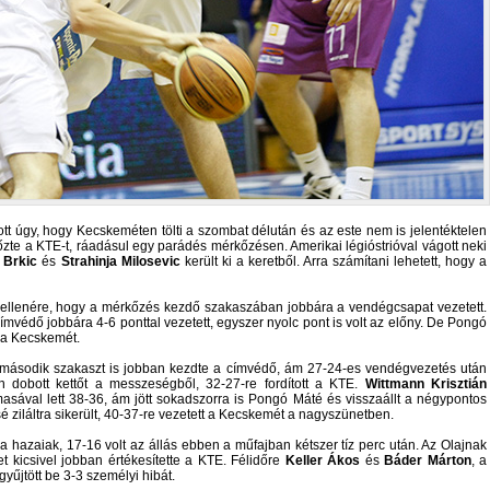
tt úgy, hogy Kecskeméten tölti a szombat délután és az este nem is jelentéktelen
yőzte a KTE-t, ráadásul egy parádés mérkőzésen. Amerikai légióstrióval vágott neki
 Brkic
és
Strahinja Milosevic
került ki a keretből. Arra számítani lehetett, hogy a
 ellenére, hogy a mérkőzés kezdő szakaszában jobbára a vendégcsapat vezetett.
 címvédő jobbára 4-6 ponttal vezetett, egyszer nyolc pont is volt az előny. De Pongó
 a Kecskemét.
 második szakaszt is jobban kezdte a címvédő, ám 27-24-es vendégvezetés után
dobott kettőt a messzeségből, 32-27-re fordított a KTE.
Wittmann Krisztián
rmasával lett 38-36, ám jött sokadszorra is Pongó Máté és visszaállt a négypontos
sé ziláltra sikerült, 40-37-re vezetett a Kecskemét a nagyszünetben.
 hazaiak, 17-16 volt az állás ebben a műfajban kétszer tíz perc után. Az Olajnak
et kicsivel jobban értékesítette a KTE. Félidőre
Keller Ákos
és
Báder Márton
, a
gyűjtött be 3-3 személyi hibát.