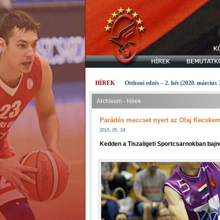
HÍREK
Otthoni edzés – 2. hét (2020. március 
Archívum - Hírek
Parádés meccset nyert az Olaj Kecske
2015. 05. 24.
Kedden a Tiszaligeti Sportcsarnokban bajno