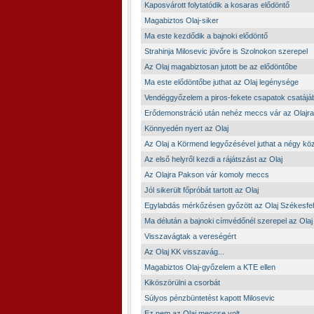
Kaposvárott folytatódik a kosaras elődöntő
Magabiztos Olaj-siker
Ma este kezdődik a bajnoki elődöntő
Strahinja Milosevic jövőre is Szolnokon szerepel
Az Olaj magabiztosan jutott be az elődöntőbe
Ma este elődöntőbe juthat az Olaj legénysége
Vendéggyőzelem a piros-fekete csapatok csatájá
Erődemonstráció után nehéz meccs vár az Olajra
Könnyedén nyert az Olaj
Az Olaj a Körmend legyőzésével juthat a négy kö
Az első helyről kezdi a rájátszást az Olaj
Az Olajra Pakson vár komoly meccs
Jól sikerült főpróbát tartott az Olaj
Egylabdás mérkőzésen győzött az Olaj Székesfe
Ma délután a bajnoki címvédőnél szerepel az Olaj
Visszavágtak a vereségért
Az Olaj KK visszavág...
Magabiztos Olaj-győzelem a KTE ellen
Kiköszörülni a csorbát
Súlyos pénzbüntetést kapott Milosevic
Ez nem az Olaj meccse volt