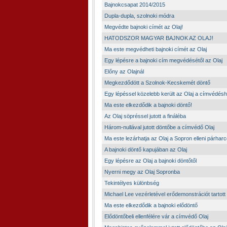
Bajnokcsapat 2014/2015
Dupla-dupla, szolnoki módra
Megvédte bajnoki címét az Olaj!
HATODSZOR MAGYAR BAJNOK AZ OLAJ!
Ma este megvédheti bajnoki címét az Olaj
Egy lépésre a bajnoki cím megvédésétől az Olaj
Előny az Olajnál
Megkezdődött a Szolnok-Kecskemét döntő
Egy lépéssel közelebb került az Olaj a címvédés
Ma este elkezdődik a bajnoki döntő!
Az Olaj söpréssel jutott a fináléba
Három-nullával jutott döntőbe a címvédő Olaj
Ma este lezárhatja az Olaj a Sopron elleni párharc
A bajnoki döntő kapujában az Olaj
Egy lépésre az Olaj a bajnoki döntőtől
Nyerni megy az Olaj Sopronba
Tekintélyes különbség
Michael Lee vezérletével erődemonstrációt tartott
Ma este elkezdődik a bajnoki elődöntő
Elődöntőbeli ellenfélére vár a címvédő Olaj