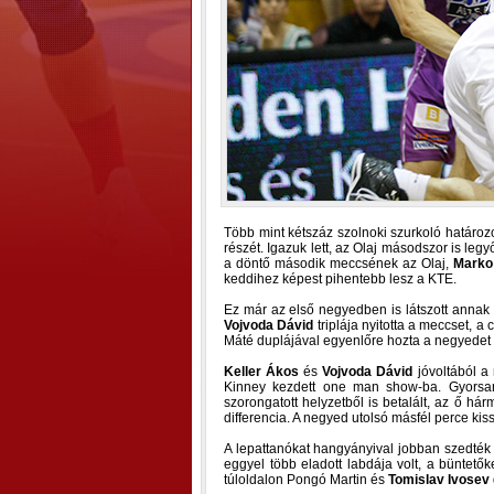
Több mint kétszáz szolnoki szurkoló határozo
részét. Igazuk lett, az Olaj másodszor is leg
a döntő második meccsének az Olaj,
Marko
keddihez képest pihentebb lesz a KTE.
Ez már az első negyedben is látszott annak
Vojvoda Dávid
triplája nyitotta a meccset, a
Máté duplájával egyenlőre hozta a negyedet
Keller Ákos
és
Vojvoda Dávid
jóvoltából a
Kinney kezdett one man show-ba. Gyorsan 
szorongatott helyzetből is betalált, az ő há
differencia. A negyed utolsó másfél perce kis
A lepattanókat hangyányival jobban szedték a
eggyel több eladott labdája volt, a büntetők
túloldalon Pongó Martin és
Tomislav Ivosev