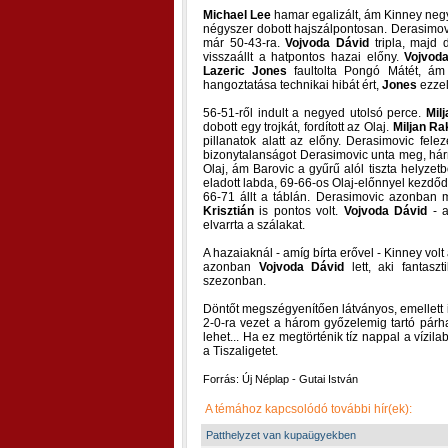
Michael Lee
hamar egalizált, ám Kinney negy
négyszer dobott hajszálpontosan. Derasimovic
már 50-43-ra.
Vojvoda Dávid
tripla, majd 
visszaállt a hatpontos hazai előny.
Vojvod
Lazeric Jones
faultolta Pongó Mátét, ám 
hangoztatása technikai hibát ért,
Jones
ezzel
56-51-ről indult a negyed utolsó perce.
Mil
dobott egy trojkát, fordított az Olaj.
Miljan Ra
pillanatok alatt az előny. Derasimovic felez
bizonytalanságot Derasimovic unta meg, hárma
Olaj, ám Barovic a gyűrű alól tiszta helyzetb
eladott labda, 69-66-os Olaj-előnnyel kezdőd
66-71 állt a táblán. Derasimovic azonban 
Krisztián
is pontos volt.
Vojvoda Dávid
- a
elvarrta a szálakat.
A hazaiaknál - amíg bírta erővel - Kinney volt
azonban
Vojvoda Dávid
lett, aki fantaszt
szezonban.
Döntőt megszégyenítően látványos, emellett 
2-0-ra vezet a három győzelemig tartó párha
lehet... Ha ez megtörténik tíz nappal a vízi
a Tiszaligetet.
Forrás: Új Néplap - Gutai István
A témához kapcsolódó további hír(ek):
Patthelyzet van kupaügyekben