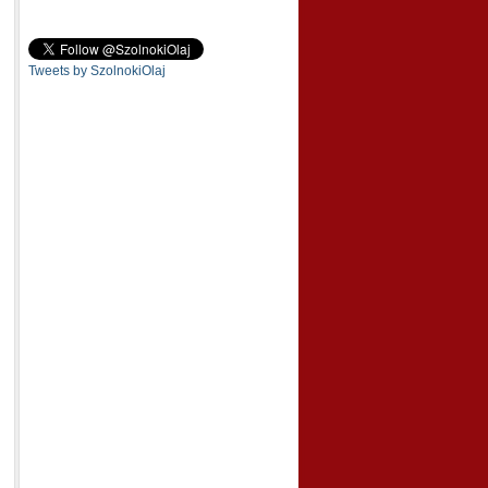
Tweets by SzolnokiOlaj