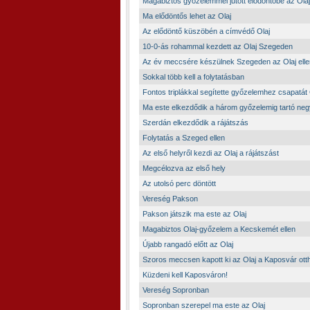
Magabiztos győzelemmel jutott elődöntőbe az Olaj
Ma elődöntős lehet az Olaj
Az elődöntő küszöbén a címvédő Olaj
10-0-ás rohammal kezdett az Olaj Szegeden
Az év meccsére készülnek Szegeden az Olaj elle
Sokkal több kell a folytatásban
Fontos triplákkal segítette győzelemhez csapatát
Ma este elkezdődik a három győzelemig tartó ne
Szerdán elkezdődik a rájátszás
Folytatás a Szeged ellen
Az első helyről kezdi az Olaj a rájátszást
Megcélozva az első hely
Az utolsó perc döntött
Vereség Pakson
Pakson játszik ma este az Olaj
Magabiztos Olaj-győzelem a Kecskemét ellen
Újabb rangadó előtt az Olaj
Szoros meccsen kapott ki az Olaj a Kaposvár ot
Küzdeni kell Kaposváron!
Vereség Sopronban
Sopronban szerepel ma este az Olaj