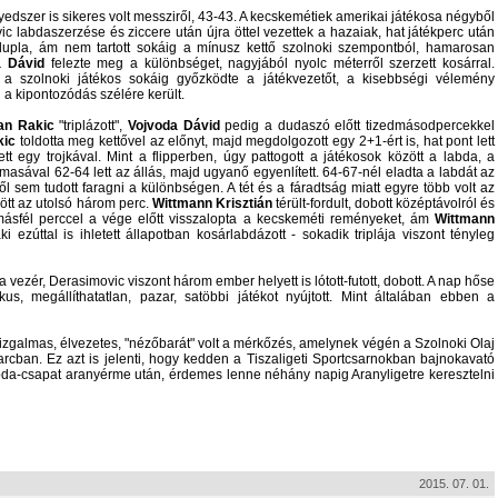
edszer is sikeres volt messziről, 43-43. A kecskemétiek amerikai játékosa négyből
 labdaszerzése és ziccere után újra öttel vezettek a hazaiak, hat játékperc után
dupla, ám nem tartott sokáig a mínusz kettő szolnoki szempontból, hamarosan
a Dávid
felezte meg a különbséget, nagyjából nyolc méterről szerzett kosárral.
a szolnoki játékos sokáig győzködte a játékvezetőt, a kisebbségi vélemény
 a kipontozódás szélére került.
jan Rakic
"triplázott",
Vojvoda Dávid
pedig a dudaszó előtt tizedmásodpercekkel
kic
toldotta meg kettővel az előnyt, majd megdolgozott egy 2+1-ért is, hat pont lett
ett egy trojkával. Mint a flipperben, úgy pattogott a játékosok között a labda, a
sával 62-64 lett az állás, majd ugyanő egyenlített. 64-67-nél eladta a labdát az
ől sem tudott faragni a különbségen. A tét és a fáradtság miatt egyre több volt az
ött az utolsó három perc.
Wittmann Krisztián
térült-fordult, dobott középtávolról és
másfél perccel a vége előtt visszalopta a kecskeméti reményeket, ám
Wittmann
ki ezúttal is ihletett állapotban kosárlabdázott - sokadik triplája viszont tényleg
 a vezér, Derasimovic viszont három ember helyett is lótott-futott, dobott. A nap hőse
ikus, megállíthatatlan, pazar, satöbbi játékot nyújtott. Mint általában ebben a
izgalmas, élvezetes, "nézőbarát" volt a mérkőzés, amelynek végén a Szolnoki Olaj
rcban. Ez azt is jelenti, hogy kedden a Tiszaligeti Sportcsarnokban bajnokavató
labda-csapat aranyérme után, érdemes lenne néhány napig Aranyligetre keresztelni
2015. 07. 01.