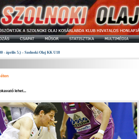
30 - április 5.) – Szolnoki Olaj KK U18
méten
kavató lehet...