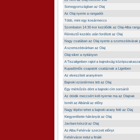
Somogyországban az Olaj
Az Olaj nyerte a rangadót
Több, mint egy kosármeccs
Szombaton 14:30-kor kezdődik az Olaj-Alba rang
Rémisztő kezdés után fordított az Olaj
Nagy csatában az Olaj nyerte a szomszédvárak 
A szomszédvárban az Olaj
Olaj-siker a nyitányon
A Tiszaligetben rajtol a bajnokság középszakasza
Kupadöntős csapatok csatáznak a Ligetben
Az elveszített aranyérem
Bajnoki ezüstérmes lett az Olaj
Egy mérkőzés dönt a bajnoki cím sorsáról
Az ötödik meccsért kell nyernie ma az Olajnak
Ismét az Albánál az előny
Nagy lépést tehet a bajnoki arany felé az Olaj
Kiegyenlítette hátrányát az Olaj
Javítani készül az Olaj
Az Alba Fehérvár szerzett előnyt
Fehérváron indul a finálé