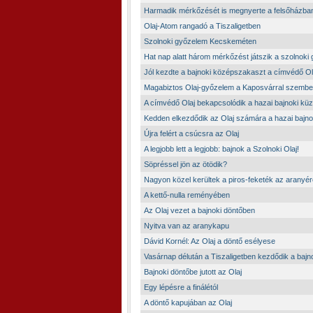
Harmadik mérkőzését is megnyerte a felsőházban
Olaj-Atom rangadó a Tiszaligetben
Szolnoki győzelem Kecskeméten
Hat nap alatt három mérkőzést játszik a szolnoki
Jól kezdte a bajnoki középszakaszt a címvédő Ol
Magabiztos Olaj-győzelem a Kaposvárral szemb
A címvédő Olaj bekapcsolódik a hazai bajnoki k
Kedden elkezdődik az Olaj számára a hazai bajn
Újra felért a csúcsra az Olaj
A legjobb lett a legjobb: bajnok a Szolnoki Olaj!
Söpréssel jön az ötödik?
Nagyon közel kerültek a piros-feketék az arany
A kettő-nulla reményében
Az Olaj vezet a bajnoki döntőben
Nyitva van az aranykapu
Dávid Kornél: Az Olaj a döntő esélyese
Vasárnap délután a Tiszaligetben kezdődik a bajn
Bajnoki döntőbe jutott az Olaj
Egy lépésre a finálétól
A döntő kapujában az Olaj