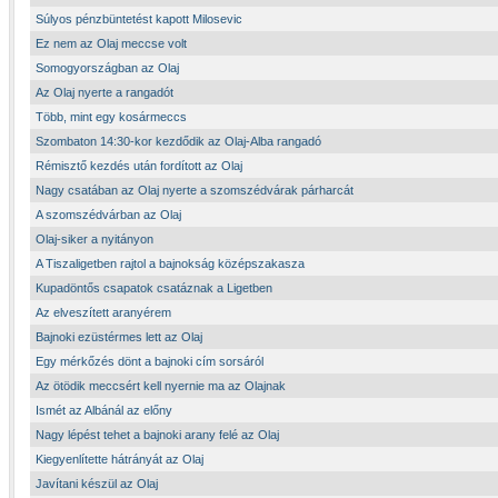
Súlyos pénzbüntetést kapott Milosevic
Ez nem az Olaj meccse volt
Somogyországban az Olaj
Az Olaj nyerte a rangadót
Több, mint egy kosármeccs
Szombaton 14:30-kor kezdődik az Olaj-Alba rangadó
Rémisztő kezdés után fordított az Olaj
Nagy csatában az Olaj nyerte a szomszédvárak párharcát
A szomszédvárban az Olaj
Olaj-siker a nyitányon
A Tiszaligetben rajtol a bajnokság középszakasza
Kupadöntős csapatok csatáznak a Ligetben
Az elveszített aranyérem
Bajnoki ezüstérmes lett az Olaj
Egy mérkőzés dönt a bajnoki cím sorsáról
Az ötödik meccsért kell nyernie ma az Olajnak
Ismét az Albánál az előny
Nagy lépést tehet a bajnoki arany felé az Olaj
Kiegyenlítette hátrányát az Olaj
Javítani készül az Olaj