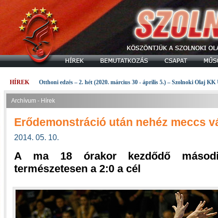
HÍREK
Otthoni edzés – 2. hét (2020. március 30 - április 5.) – Szolnoki Olaj KK
Archívum - Hírek
Erődemonstráció után nehéz meccs vá
2014. 05. 10.
A ma 18 órakor kezdődő második
természetesen a 2:0 a cél