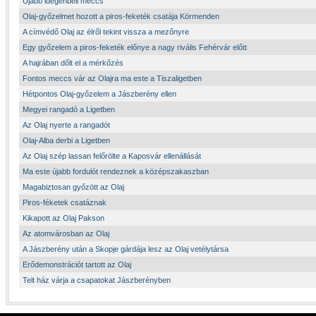
Újabb idegenbeli meccs
Olaj-győzelmet hozott a piros-feketék csatája Körmenden
A címvédő Olaj az élről tekint vissza a mezőnyre
Egy győzelem a piros-feketék előnye a nagy rivális Fehérvár előtt
A hajrában dőlt el a mérkőzés
Fontos meccs vár az Olajra ma este a Tiszaligetben
Hétpontos Olaj-győzelem a Jászberény ellen
Megyei rangadó a Ligetben
Az Olaj nyerte a rangadót
Olaj-Alba derbi a Ligetben
Az Olaj szép lassan felőrölte a Kaposvár ellenállását
Ma este újabb fordulót rendeznek a középszakaszban
Magabiztosan győzött az Olaj
Piros-féketek csatáznak
Kikapott az Olaj Pakson
Az atomvárosban az Olaj
A Jászberény után a Skopje gárdája lesz az Olaj vetélytársa
Erődemonstrációt tartott az Olaj
Telt ház várja a csapatokat Jászberényben