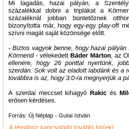
Mi tagadás, hazai pályán, a Szentélyb
százalékkal dobni a triplákat a Körme
százaléknál jobban büntetőznek ott
bizonyította már, hogy egy-egy play-off m
szívni magát saját közönsége előtt.
- Biztos vagyok benne, hogy hazai pályán 
Körmend
- vélekedett
Báder Márton
, az O
ellenére, hogy 26 ponttal nyertünk, jobb
szerdán. Sok volt az eladott labdánk és a r
továbbra is az, hogy 3:0-ra megnyerjük a pá
A szerdai meccset kihagyó
Rakic
és
Mil
erősen kérdéses.
Forrás: Új Néplap - Gutai István
A témához kapcsolódó további hír(ek):