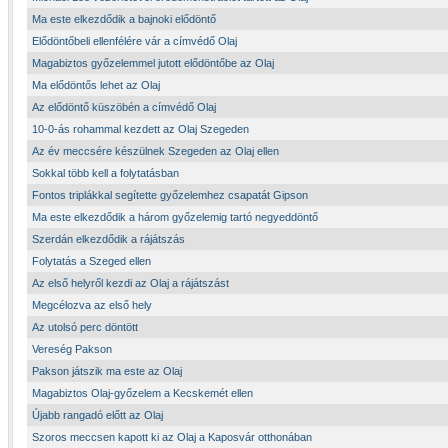
Ma este elkezdődik a bajnoki elődöntő
Elődöntőbeli ellenfélére vár a címvédő Olaj
Magabiztos győzelemmel jutott elődöntőbe az Olaj
Ma elődöntős lehet az Olaj
Az elődöntő küszöbén a címvédő Olaj
10-0-ás rohammal kezdett az Olaj Szegeden
Az év meccsére készülnek Szegeden az Olaj ellen
Sokkal több kell a folytatásban
Fontos triplákkal segítette győzelemhez csapatát Gipson
Ma este elkezdődik a három győzelemig tartó negyeddöntő
Szerdán elkezdődik a rájátszás
Folytatás a Szeged ellen
Az első helyről kezdi az Olaj a rájátszást
Megcélozva az első hely
Az utolsó perc döntött
Vereség Pakson
Pakson játszik ma este az Olaj
Magabiztos Olaj-győzelem a Kecskemét ellen
Újabb rangadó előtt az Olaj
Szoros meccsen kapott ki az Olaj a Kaposvár otthonában