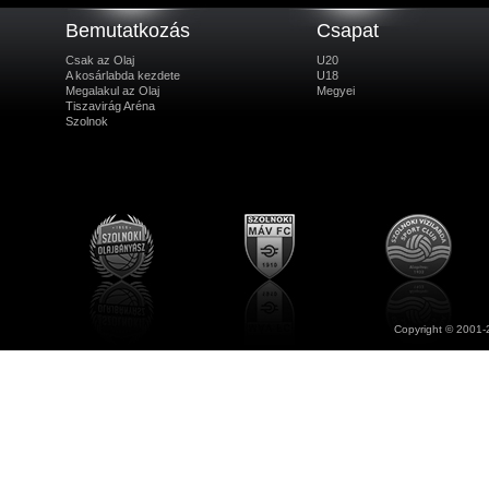
Bemutatkozás
Csapat
Csak az Olaj
U20
A kosárlabda kezdete
U18
Megalakul az Olaj
Megyei
Tiszavirág Aréna
Szolnok
Copyright © 2001-2