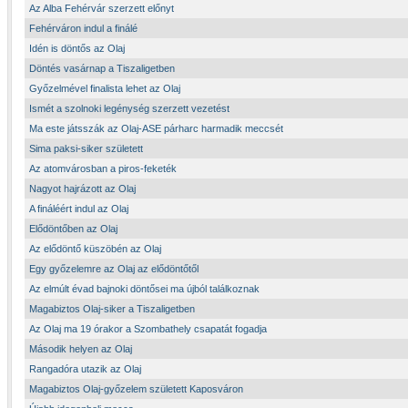
Az Alba Fehérvár szerzett előnyt
Fehérváron indul a finálé
Idén is döntős az Olaj
Döntés vasárnap a Tiszaligetben
Győzelmével finalista lehet az Olaj
Ismét a szolnoki legénység szerzett vezetést
Ma este játsszák az Olaj-ASE párharc harmadik meccsét
Sima paksi-siker született
Az atomvárosban a piros-feketék
Nagyot hajrázott az Olaj
A fináléért indul az Olaj
Elődöntőben az Olaj
Az elődöntő küszöbén az Olaj
Egy győzelemre az Olaj az elődöntőtől
Az elmúlt évad bajnoki döntősei ma újból találkoznak
Magabiztos Olaj-siker a Tiszaligetben
Az Olaj ma 19 órakor a Szombathely csapatát fogadja
Második helyen az Olaj
Rangadóra utazik az Olaj
Magabiztos Olaj-győzelem született Kaposváron