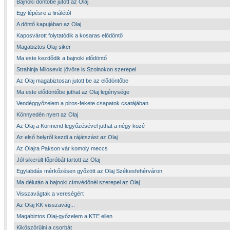
Bajnoki döntőbe jutott az Olaj
Egy lépésre a finálétól
A döntő kapujában az Olaj
Kaposvárott folytatódik a kosaras elődöntő
Magabiztos Olaj-siker
Ma este kezdődik a bajnoki elődöntő
Strahinja Milosevic jövőre is Szolnokon szerepel
Az Olaj magabiztosan jutott be az elődöntőbe
Ma este elődöntőbe juthat az Olaj legénysége
Vendéggyőzelem a piros-fekete csapatok csatájában
Könnyedén nyert az Olaj
Az Olaj a Körmend legyőzésével juthat a négy közé
Az első helyről kezdi a rájátszást az Olaj
Az Olajra Pakson vár komoly meccs
Jól sikerült főpróbát tartott az Olaj
Egylabdás mérkőzésen győzött az Olaj Székesfehérváron
Ma délután a bajnoki címvédőnél szerepel az Olaj
Visszavágtak a vereségért
Az Olaj KK visszavág...
Magabiztos Olaj-győzelem a KTE ellen
Kiköszörülni a csorbát