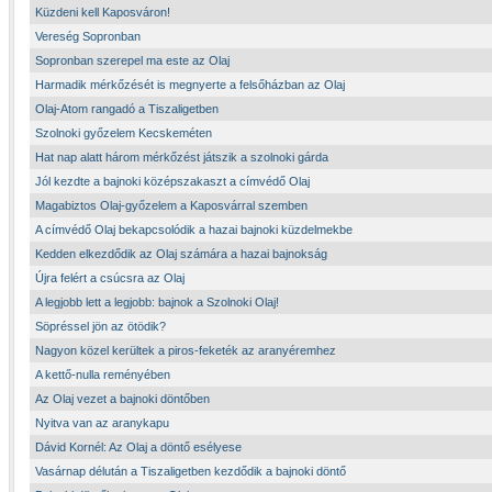
Küzdeni kell Kaposváron!
Vereség Sopronban
Sopronban szerepel ma este az Olaj
Harmadik mérkőzését is megnyerte a felsőházban az Olaj
Olaj-Atom rangadó a Tiszaligetben
Szolnoki győzelem Kecskeméten
Hat nap alatt három mérkőzést játszik a szolnoki gárda
Jól kezdte a bajnoki középszakaszt a címvédő Olaj
Magabiztos Olaj-győzelem a Kaposvárral szemben
A címvédő Olaj bekapcsolódik a hazai bajnoki küzdelmekbe
Kedden elkezdődik az Olaj számára a hazai bajnokság
Újra felért a csúcsra az Olaj
A legjobb lett a legjobb: bajnok a Szolnoki Olaj!
Söpréssel jön az ötödik?
Nagyon közel kerültek a piros-feketék az aranyéremhez
A kettő-nulla reményében
Az Olaj vezet a bajnoki döntőben
Nyitva van az aranykapu
Dávid Kornél: Az Olaj a döntő esélyese
Vasárnap délután a Tiszaligetben kezdődik a bajnoki döntő