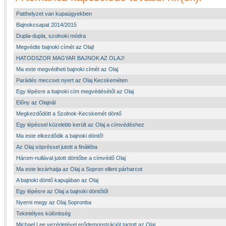
Patthelyzet van kupaügyekben
Bajnokcsapat 2014/2015
Dupla-dupla, szolnoki módra
Megvédte bajnoki címét az Olaj!
HATODSZOR MAGYAR BAJNOK AZ OLAJ!
Ma este megvédheti bajnoki címét az Olaj
Parádés meccset nyert az Olaj Kecskeméten
Egy lépésre a bajnoki cím megvédésétől az Olaj
Előny az Olajnál
Megkezdődött a Szolnok-Kecskemét döntő
Egy lépéssel közelebb került az Olaj a címvédéshez
Ma este elkezdődik a bajnoki döntő!
Az Olaj söpréssel jutott a fináléba
Három-nullával jutott döntőbe a címvédő Olaj
Ma este lezárhatja az Olaj a Sopron elleni párharcot
A bajnoki döntő kapujában az Olaj
Egy lépésre az Olaj a bajnoki döntőtől
Nyerni megy az Olaj Sopronba
Tekintélyes különbség
Michael Lee vezérletével erődemonstrációt tartott az Olaj