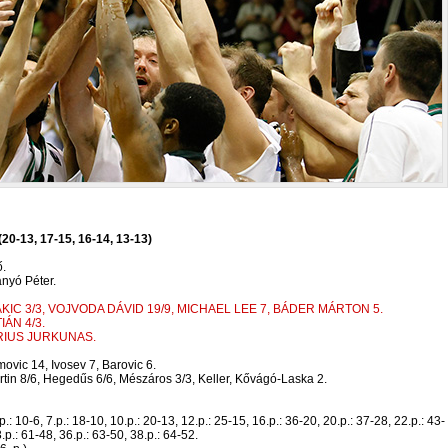
20-13, 17-15, 16-14, 13-13)
ő.
ányó Péter.
AKIC 3/3, VOJVODA DÁVID 19/9, MICHAEL LEE 7, BÁDER MÁRTON 5.
ÁN 4/3.
DRIUS JURKUNAS.
movic 14, Ivosev 7, Barovic 6.
in 8/6, Hegedűs 6/6, Mészáros 3/3, Keller, Kővágó-Laska 2.
.: 10-6, 7.p.: 18-10, 10.p.: 20-13, 12.p.: 25-15, 16.p.: 36-20, 20.p.: 37-28, 22.p.: 43-
.p.: 61-48, 36.p.: 63-50, 38.p.: 64-52.