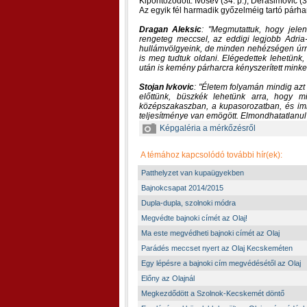
Kipontozódott: Ivosev (34. p.), Derasimovic (3
Az egyik fél harmadik győzelméig tartó párh
Dragan Aleksic
:
Megmutattuk, hogy jele
rengeteg meccsel, az eddigi legjobb Adria-
hullámvölgyeink, de minden nehézségen úrrá 
is meg tudtuk oldani. Elégedettek lehetünk
után is kemény párharcra kényszerített minke
Stojan Ivkovic
:
Életem folyamán mindig azt 
előttünk, büszkék lehetünk arra, hogy m
középszakaszban, a kupasorozatban, és i
teljesítménye van emögött. Elmondhatatlanul
Képgaléria a mérkőzésről
A témához kapcsolódó további hír(ek):
Patthelyzet van kupaügyekben
Bajnokcsapat 2014/2015
Dupla-dupla, szolnoki módra
Megvédte bajnoki címét az Olaj!
Ma este megvédheti bajnoki címét az Olaj
Parádés meccset nyert az Olaj Kecskeméten
Egy lépésre a bajnoki cím megvédésétől az Olaj
Előny az Olajnál
Megkezdődött a Szolnok-Kecskemét döntő