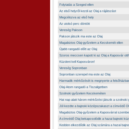
Folytatás a Szeged ellen
Az első helyről kezdi az Olaj a rájátszást
Megcélozva az első hely
Az utolsó perc döntött
Vereség Pakson
Pakson játszik ma este az Olaj
Magabiztos Olaj-győzelem a Kecskemét ellen
Újabb rangadó előtt az Olaj
Szoros meccsen kapott ki az Olaj a Kaposvár ot
Küzdeni kell Kaposváron!
Vereség Sopronban
Sopronban szerepel ma este az Olaj
Harmadik mérkőzését is megnyerte a felsőházban
Olaj-Atom rangadó a Tiszaligetben
Szolnoki győzelem Kecskeméten
Hat nap alatt három mérkőzést játszik a szolnoki
Jól kezdte a bajnoki középszakaszt a címvédő Ol
Magabiztos Olaj-győzelem a Kaposvárral szemb
A címvédő Olaj bekapcsolódik a hazai bajnoki k
Kedden elkezdődik az Olaj számára a hazai bajn