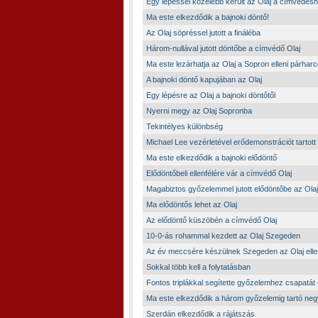
Egy lépéssel közelebb került az Olaj a címvédés
Ma este elkezdődik a bajnoki döntő!
Az Olaj söpréssel jutott a fináléba
Három-nullával jutott döntőbe a címvédő Olaj
Ma este lezárhatja az Olaj a Sopron elleni párharc
A bajnoki döntő kapujában az Olaj
Egy lépésre az Olaj a bajnoki döntőtől
Nyerni megy az Olaj Sopronba
Tekintélyes különbség
Michael Lee vezérletével erődemonstrációt tartott
Ma este elkezdődik a bajnoki elődöntő
Elődöntőbeli ellenfélére vár a címvédő Olaj
Magabiztos győzelemmel jutott elődöntőbe az Olaj
Ma elődöntős lehet az Olaj
Az elődöntő küszöbén a címvédő Olaj
10-0-ás rohammal kezdett az Olaj Szegeden
Az év meccsére készülnek Szegeden az Olaj elle
Sokkal több kell a folytatásban
Fontos triplákkal segítette győzelemhez csapatát
Ma este elkezdődik a három győzelemig tartó ne
Szerdán elkezdődik a rájátszás