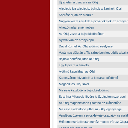
Újra felért a csúcsra az Olaj
A legjobb lett a legjobb: bajnok a Szolnoki Olaj!
Söpréssel jön az ötödik?
Nagyon közel kerültek a piros-feketék az arany
A kettő-nulla reményében
Az Olaj vezet a bajnoki döntőben
Nyitva van az aranykapu
Dávid Kornél: Az Olaj a döntő esélyese
Vasárnap délután a Tiszaligetben kezdődik a bajn
Bajnoki döntőbe jutott az Olaj
Egy lépésre a finálétól
A döntő kapujában az Olaj
Kaposvárott folytatódik a kosaras elődöntő
Magabiztos Olaj-siker
Ma este kezdődik a bajnoki elődöntő
Strahinja Milosevic jövőre is Szolnokon szerepel
Az Olaj magabiztosan jutott be az elődöntőbe
Ma este elődöntőbe juthat az Olaj legénysége
Vendéggyőzelem a piros-fekete csapatok csatájá
Erődemonstráció után nehéz meccs vár az Olajra