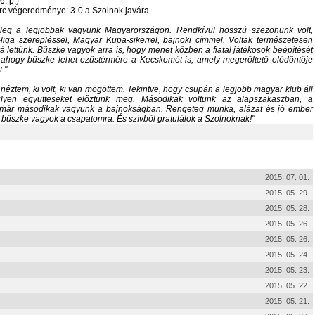
6. p.)
arc végeredménye: 3-0 a Szolnok javára.
nleg a legjobbak vagyunk Magyarországon. Rendkívül hosszú szezonunk volt,
liga szerepléssel, Magyar Kupa-sikerrel, bajnoki címmel. Voltak természetesen
lettünk. Büszke vagyok arra is, hogy menet közben a fiatal játékosok beépítését
, ahogy büszke lehet ezüstérmére a Kecskemét is, amely megerőltető elődöntője
t.
néztem, ki volt, ki van mögöttem. Tekintve, hogy csupán a legjobb magyar klub áll
ilyen együtteseket előztünk meg. Másodikak voltunk az alapszakaszban, a
mmár másodikak vagyunk a bajnokságban. Rengeteg munka, alázat és jó ember
 büszke vagyok a csapatomra. És szívből gratulálok a Szolnoknak!
2015. 07. 01.
2015. 05. 29.
2015. 05. 28.
2015. 05. 26.
2015. 05. 26.
2015. 05. 24.
2015. 05. 23.
2015. 05. 22.
2015. 05. 21.