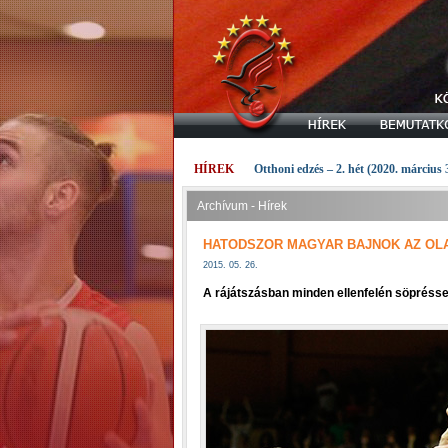
HÍREK
Otthoni edzés – 2. hét (2020. március 
Archívum - Hírek
HATODSZOR MAGYAR BAJNOK AZ OLA
2015. 05. 26.
A rájátszásban minden ellenfelén söpréssel 