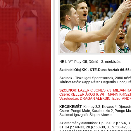
NB I. "A", Play-Off, Döntő - 3. mérkőzés
Szolnoki Olaj KK - KTE-Duna Aszfalt 66-55 (
Szolnok - Tiszaligeti Sportcsarnok, 2080 néz
Játékvezetők: Papp Péter, Hegedűs Tibor, Fr
SZOLNOK
: LAZERIC JONES 7/3, MILJAN R
Csere: KELLER ÁKOS 6, WITTMANN KRISZTI
Vezetőedző: DRAGAN ALEKSIC. Edző: AN
KECSKEMÉT
: Kinney 3/3, Kovács 4, Djerasi
Csere: Pongó Máté, Karahodzic 2, Pongó Mart
Szakmai igazgató: Stojan Ivkovic.
Az eredmény alakulása: 1.p.: 2-0, 2.p.: 5-6, 3.p
31, 24.p.: 48-33, 28.p.: 53-39, 31.p.: 58-42, 33