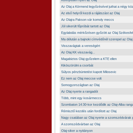
Könnyedén nyert az Olaj
Az Olaj a Körmend legyőzésével juthat a négy kö
Az első helyről kezdi a rájátszást az Olaj
Az Olajra Pakson vár komoly meccs
Jól sikerült főpróbát tartott az Olaj
Egylabdás mérkőzésen győzött az Olaj Székesfe
Ma délután a bajnoki címvédőnél szerepel az Olaj
Visszavágtak a vereségért
Az Olaj KK visszavág...
Magabiztos Olaj-győzelem a KTE ellen
Kiköszörülni a csorbát
Súlyos pénzbüntetést kapott Milosevic
Ez nem az Olaj meccse volt
Somogyországban az Olaj
Az Olaj nyerte a rangadót
Több, mint egy kosármeccs
Szombaton 14:30-kor kezdődik az Olaj-Alba rang
Rémisztő kezdés után fordított az Olaj
Nagy csatában az Olaj nyerte a szomszédvárak 
A szomszédvárban az Olaj
Olaj-siker a nyitányon