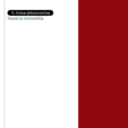
Tweets by SzolnokiOlaj