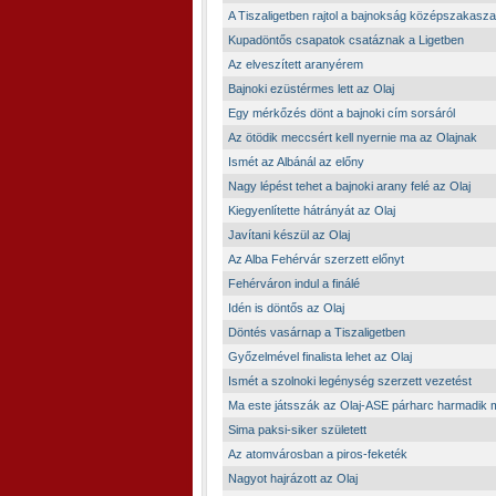
A Tiszaligetben rajtol a bajnokság középszakasza
Kupadöntős csapatok csatáznak a Ligetben
Az elveszített aranyérem
Bajnoki ezüstérmes lett az Olaj
Egy mérkőzés dönt a bajnoki cím sorsáról
Az ötödik meccsért kell nyernie ma az Olajnak
Ismét az Albánál az előny
Nagy lépést tehet a bajnoki arany felé az Olaj
Kiegyenlítette hátrányát az Olaj
Javítani készül az Olaj
Az Alba Fehérvár szerzett előnyt
Fehérváron indul a finálé
Idén is döntős az Olaj
Döntés vasárnap a Tiszaligetben
Győzelmével finalista lehet az Olaj
Ismét a szolnoki legénység szerzett vezetést
Ma este játsszák az Olaj-ASE párharc harmadik
Sima paksi-siker született
Az atomvárosban a piros-feketék
Nagyot hajrázott az Olaj