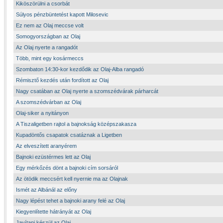
Kiköszörülni a csorbát
Súlyos pénzbüntetést kapott Milosevic
Ez nem az Olaj meccse volt
Somogyországban az Olaj
Az Olaj nyerte a rangadót
Több, mint egy kosármeccs
Szombaton 14:30-kor kezdődik az Olaj-Alba rangadó
Rémisztő kezdés után fordított az Olaj
Nagy csatában az Olaj nyerte a szomszédvárak párharcát
A szomszédvárban az Olaj
Olaj-siker a nyitányon
A Tiszaligetben rajtol a bajnokság középszakasza
Kupadöntős csapatok csatáznak a Ligetben
Az elveszített aranyérem
Bajnoki ezüstérmes lett az Olaj
Egy mérkőzés dönt a bajnoki cím sorsáról
Az ötödik meccsért kell nyernie ma az Olajnak
Ismét az Albánál az előny
Nagy lépést tehet a bajnoki arany felé az Olaj
Kiegyenlítette hátrányát az Olaj
Javítani készül az Olaj