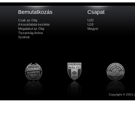
Bemutatkozás
Csapat
Csak az Olaj
U20
A kosárlabda kezdete
U18
Megalakul az Olaj
Megyei
Tiszavirág Aréna
Szolnok
Copyright © 2001-2