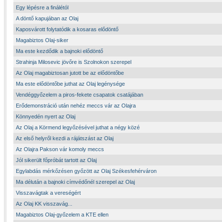
Egy lépésre a finálétól
A döntő kapujában az Olaj
Kaposvárott folytatódik a kosaras elődöntő
Magabiztos Olaj-siker
Ma este kezdődik a bajnoki elődöntő
Strahinja Milosevic jövőre is Szolnokon szerepel
Az Olaj magabiztosan jutott be az elődöntőbe
Ma este elődöntőbe juthat az Olaj legénysége
Vendéggyőzelem a piros-fekete csapatok csatájában
Erődemonstráció után nehéz meccs vár az Olajra
Könnyedén nyert az Olaj
Az Olaj a Körmend legyőzésével juthat a négy közé
Az első helyről kezdi a rájátszást az Olaj
Az Olajra Pakson vár komoly meccs
Jól sikerült főpróbát tartott az Olaj
Egylabdás mérkőzésen győzött az Olaj Székesfehérváron
Ma délután a bajnoki címvédőnél szerepel az Olaj
Visszavágtak a vereségért
Az Olaj KK visszavág...
Magabiztos Olaj-győzelem a KTE ellen