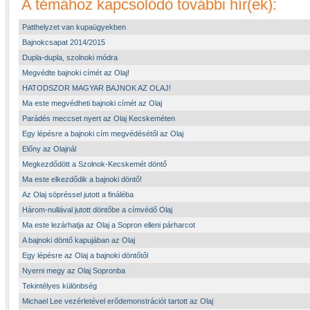
A témához kapcsolódó további hír(ek):
Patthelyzet van kupaügyekben
Bajnokcsapat 2014/2015
Dupla-dupla, szolnoki módra
Megvédte bajnoki címét az Olaj!
HATODSZOR MAGYAR BAJNOK AZ OLAJ!
Ma este megvédheti bajnoki címét az Olaj
Parádés meccset nyert az Olaj Kecskeméten
Egy lépésre a bajnoki cím megvédésétől az Olaj
Előny az Olajnál
Megkezdődött a Szolnok-Kecskemét döntő
Ma este elkezdődik a bajnoki döntő!
Az Olaj söpréssel jutott a fináléba
Három-nullával jutott döntőbe a címvédő Olaj
Ma este lezárhatja az Olaj a Sopron elleni párharcot
A bajnoki döntő kapujában az Olaj
Egy lépésre az Olaj a bajnoki döntőtől
Nyerni megy az Olaj Sopronba
Tekintélyes különbség
Michael Lee vezérletével erődemonstrációt tartott az Olaj