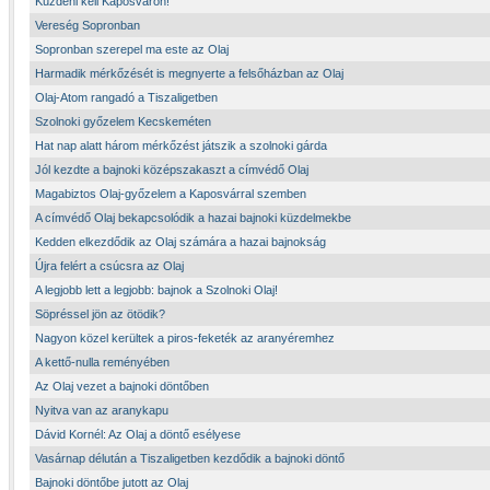
Küzdeni kell Kaposváron!
Vereség Sopronban
Sopronban szerepel ma este az Olaj
Harmadik mérkőzését is megnyerte a felsőházban az Olaj
Olaj-Atom rangadó a Tiszaligetben
Szolnoki győzelem Kecskeméten
Hat nap alatt három mérkőzést játszik a szolnoki gárda
Jól kezdte a bajnoki középszakaszt a címvédő Olaj
Magabiztos Olaj-győzelem a Kaposvárral szemben
A címvédő Olaj bekapcsolódik a hazai bajnoki küzdelmekbe
Kedden elkezdődik az Olaj számára a hazai bajnokság
Újra felért a csúcsra az Olaj
A legjobb lett a legjobb: bajnok a Szolnoki Olaj!
Söpréssel jön az ötödik?
Nagyon közel kerültek a piros-feketék az aranyéremhez
A kettő-nulla reményében
Az Olaj vezet a bajnoki döntőben
Nyitva van az aranykapu
Dávid Kornél: Az Olaj a döntő esélyese
Vasárnap délután a Tiszaligetben kezdődik a bajnoki döntő
Bajnoki döntőbe jutott az Olaj