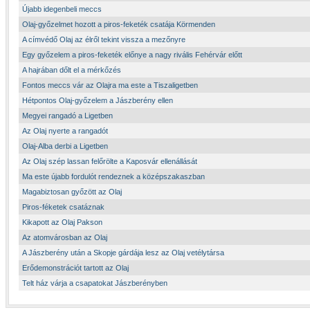
Újabb idegenbeli meccs
Olaj-győzelmet hozott a piros-feketék csatája Körmenden
A címvédő Olaj az élről tekint vissza a mezőnyre
Egy győzelem a piros-feketék előnye a nagy rivális Fehérvár előtt
A hajrában dőlt el a mérkőzés
Fontos meccs vár az Olajra ma este a Tiszaligetben
Hétpontos Olaj-győzelem a Jászberény ellen
Megyei rangadó a Ligetben
Az Olaj nyerte a rangadót
Olaj-Alba derbi a Ligetben
Az Olaj szép lassan felőrölte a Kaposvár ellenállását
Ma este újabb fordulót rendeznek a középszakaszban
Magabiztosan győzött az Olaj
Piros-féketek csatáznak
Kikapott az Olaj Pakson
Az atomvárosban az Olaj
A Jászberény után a Skopje gárdája lesz az Olaj vetélytársa
Erődemonstrációt tartott az Olaj
Telt ház várja a csapatokat Jászberényben