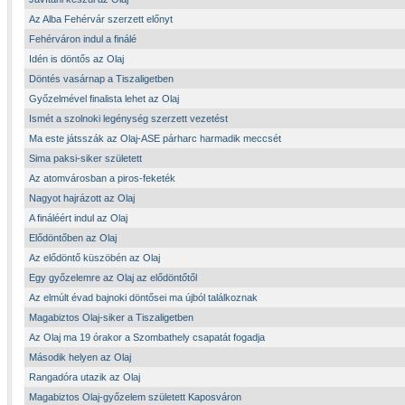
Az Alba Fehérvár szerzett előnyt
Fehérváron indul a finálé
Idén is döntős az Olaj
Döntés vasárnap a Tiszaligetben
Győzelmével finalista lehet az Olaj
Ismét a szolnoki legénység szerzett vezetést
Ma este játsszák az Olaj-ASE párharc harmadik meccsét
Sima paksi-siker született
Az atomvárosban a piros-feketék
Nagyot hajrázott az Olaj
A fináléért indul az Olaj
Elődöntőben az Olaj
Az elődöntő küszöbén az Olaj
Egy győzelemre az Olaj az elődöntőtől
Az elmúlt évad bajnoki döntősei ma újból találkoznak
Magabiztos Olaj-siker a Tiszaligetben
Az Olaj ma 19 órakor a Szombathely csapatát fogadja
Második helyen az Olaj
Rangadóra utazik az Olaj
Magabiztos Olaj-győzelem született Kaposváron