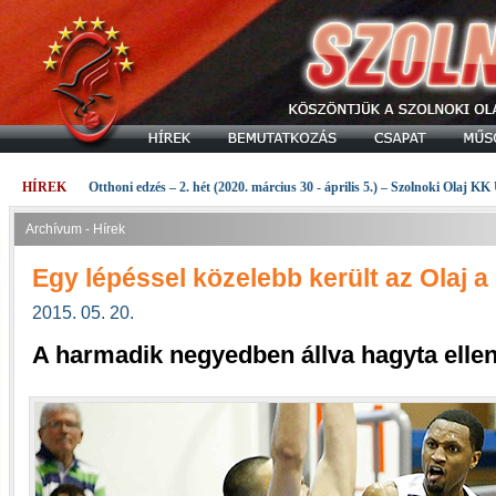
HÍREK
Otthoni edzés – 2. hét (2020. március 30 - április 5.) – Szolnoki Olaj KK
Archívum - Hírek
Egy lépéssel közelebb került az Olaj 
2015. 05. 20.
A harmadik negyedben állva hagyta ellenf