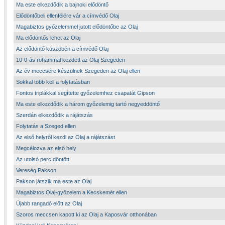
Ma este elkezdődik a bajnoki elődöntő
Elődöntőbeli ellenfélére vár a címvédő Olaj
Magabiztos győzelemmel jutott elődöntőbe az Olaj
Ma elődöntős lehet az Olaj
Az elődöntő küszöbén a címvédő Olaj
10-0-ás rohammal kezdett az Olaj Szegeden
Az év meccsére készülnek Szegeden az Olaj ellen
Sokkal több kell a folytatásban
Fontos triplákkal segítette győzelemhez csapatát Gipson
Ma este elkezdődik a három győzelemig tartó negyeddöntő
Szerdán elkezdődik a rájátszás
Folytatás a Szeged ellen
Az első helyről kezdi az Olaj a rájátszást
Megcélozva az első hely
Az utolsó perc döntött
Vereség Pakson
Pakson játszik ma este az Olaj
Magabiztos Olaj-győzelem a Kecskemét ellen
Újabb rangadó előtt az Olaj
Szoros meccsen kapott ki az Olaj a Kaposvár otthonában