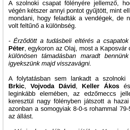
A szolnoki csapat fölényére jellemző, 
végén kétszer annyi pontot gyűjtött, mint el
mondani, hogy feladták a vendégek, de 
volt feltűnő a különbség.
- Érződött a tudásbeli eltérés a csapatok
Péter
, egykoron az Olaj, most a Kaposvár
különösen támadásban maradt bennünk 
igyekszünk majd visszavágni.
A folytatásban sem lankadt a szolnoki
Brkic
,
Vojvoda Dávid
,
Keller Ákos
é
leginkább elemében, az edzőmeccs jelle
keresztül nagy fölényben játszott a haza
azonban a somogyiak 8-0-s rohammal 79-52
az állást.