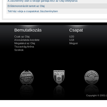
A Jászberény után a Skopje gárdája lesz az Olaj vetélytársa
Erődemonstrációt tartott az Olaj
Telt ház várja a csapatokat Jászberényben
Bemutatkozás
Csapat
Csak az Olaj
U20
A kosárlabda kezdete
U18
Megalakul az Olaj
Megyei
Tiszavirág Aréna
Szolnok
Copyright © 2001-2