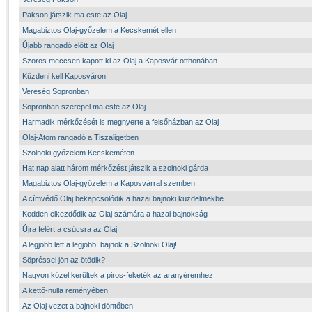
Pakson játszik ma este az Olaj
Magabiztos Olaj-győzelem a Kecskemét ellen
Újabb rangadó előtt az Olaj
Szoros meccsen kapott ki az Olaj a Kaposvár otthonában
Küzdeni kell Kaposváron!
Vereség Sopronban
Sopronban szerepel ma este az Olaj
Harmadik mérkőzését is megnyerte a felsőházban az Olaj
Olaj-Atom rangadó a Tiszaligetben
Szolnoki győzelem Kecskeméten
Hat nap alatt három mérkőzést játszik a szolnoki gárda
Magabiztos Olaj-győzelem a Kaposvárral szemben
A címvédő Olaj bekapcsolódik a hazai bajnoki küzdelmekbe
Kedden elkezdődik az Olaj számára a hazai bajnokság
Újra felért a csúcsra az Olaj
A legjobb lett a legjobb: bajnok a Szolnoki Olaj!
Söpréssel jön az ötödik?
Nagyon közel kerültek a piros-feketék az aranyéremhez
A kettő-nulla reményében
Az Olaj vezet a bajnoki döntőben