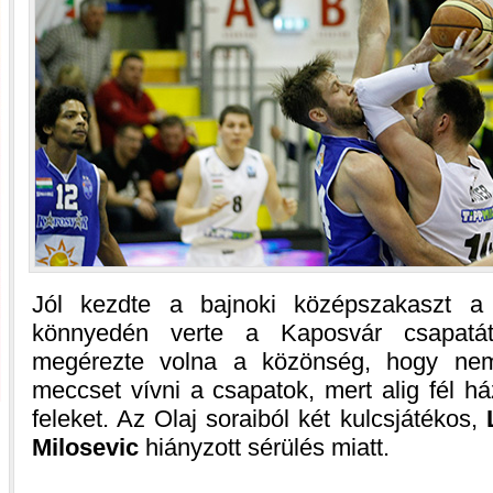
Jól kezdte a bajnoki középszakaszt 
könnyedén verte a Kaposvár csapatát
megérezte volna a közönség, hogy nem
meccset vívni a csapatok, mert alig fél h
feleket. Az Olaj soraiból két kulcsjátékos,
Milosevic
hiányzott sérülés miatt.