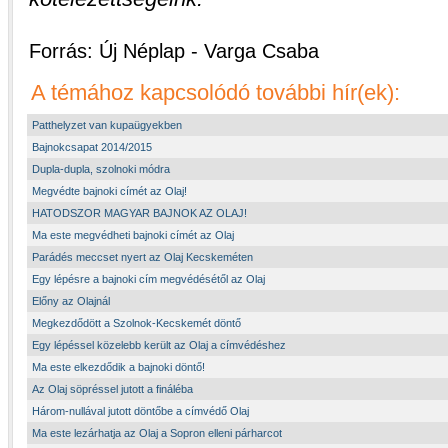
Forrás: Új Néplap - Varga Csaba
A témához kapcsolódó további hír(ek):
Patthelyzet van kupaügyekben
Bajnokcsapat 2014/2015
Dupla-dupla, szolnoki módra
Megvédte bajnoki címét az Olaj!
HATODSZOR MAGYAR BAJNOK AZ OLAJ!
Ma este megvédheti bajnoki címét az Olaj
Parádés meccset nyert az Olaj Kecskeméten
Egy lépésre a bajnoki cím megvédésétől az Olaj
Előny az Olajnál
Megkezdődött a Szolnok-Kecskemét döntő
Egy lépéssel közelebb került az Olaj a címvédéshez
Ma este elkezdődik a bajnoki döntő!
Az Olaj söpréssel jutott a fináléba
Három-nullával jutott döntőbe a címvédő Olaj
Ma este lezárhatja az Olaj a Sopron elleni párharcot