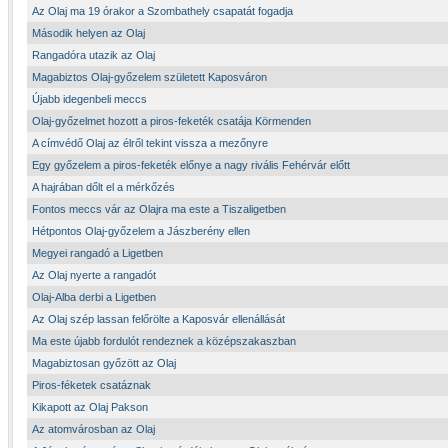
Az Olaj ma 19 órakor a Szombathely csapatát fogadja
Második helyen az Olaj
Rangadóra utazik az Olaj
Magabiztos Olaj-győzelem született Kaposváron
Újabb idegenbeli meccs
Olaj-győzelmet hozott a piros-feketék csatája Körmenden
A címvédő Olaj az élről tekint vissza a mezőnyre
Egy győzelem a piros-feketék előnye a nagy rivális Fehérvár előtt
A hajrában dőlt el a mérkőzés
Fontos meccs vár az Olajra ma este a Tiszaligetben
Hétpontos Olaj-győzelem a Jászberény ellen
Megyei rangadó a Ligetben
Az Olaj nyerte a rangadót
Olaj-Alba derbi a Ligetben
Az Olaj szép lassan felőrölte a Kaposvár ellenállását
Ma este újabb fordulót rendeznek a középszakaszban
Magabiztosan győzött az Olaj
Piros-féketek csatáznak
Kikapott az Olaj Pakson
Az atomvárosban az Olaj