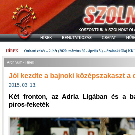
HÍREK
Otthoni edzés – 2. hét (2020. március 30 - április 5.) – Szolnoki Olaj KK
Archívum - Hírek
Jól kezdte a bajnoki középszakaszt a 
2015. 03. 13.
Két fronton, az Adria Ligában és a b
piros-feketék