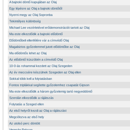
A bajnoki döntő kapujában az Olaj
Egy lépésre az Olaj a bajnoki döntőtől
Nyerni megy az Olaj Sopronba
Tekintélyes különbség
Michael Lee vezérletével erődemonstrációt tartott az Olaj
Ma este elkezdődik a bajnoki elődöntő
Elődöntőbeli ellenfélére vár a címvédő Olaj
Magabiztos győzelemmel jutott elődöntőbe az Olaj
Ma elődöntős lehet az Olaj
Az elődöntő küszöbén a címvédő Olaj
10-0-ás rohammal kezdett az Olaj Szegeden
Az év meccsére készülnek Szegeden az Olaj ellen
Sokkal több kell a folytatásban
Fontos triplákkal segítette győzelemhez csapatát Gipson
Ma este elkezdődik a három győzelemig tartó negyeddöntő
Szerdán elkezdődik a rájátszás
Folytatás a Szeged ellen
Az első helyről kezdi az Olaj a rájátszást
Megcélozva az első hely
Az utolsó perc döntött
Vereség Pakson