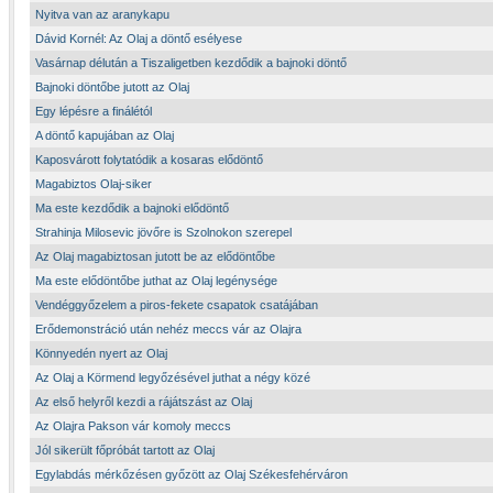
Nyitva van az aranykapu
Dávid Kornél: Az Olaj a döntő esélyese
Vasárnap délután a Tiszaligetben kezdődik a bajnoki döntő
Bajnoki döntőbe jutott az Olaj
Egy lépésre a finálétól
A döntő kapujában az Olaj
Kaposvárott folytatódik a kosaras elődöntő
Magabiztos Olaj-siker
Ma este kezdődik a bajnoki elődöntő
Strahinja Milosevic jövőre is Szolnokon szerepel
Az Olaj magabiztosan jutott be az elődöntőbe
Ma este elődöntőbe juthat az Olaj legénysége
Vendéggyőzelem a piros-fekete csapatok csatájában
Erődemonstráció után nehéz meccs vár az Olajra
Könnyedén nyert az Olaj
Az Olaj a Körmend legyőzésével juthat a négy közé
Az első helyről kezdi a rájátszást az Olaj
Az Olajra Pakson vár komoly meccs
Jól sikerült főpróbát tartott az Olaj
Egylabdás mérkőzésen győzött az Olaj Székesfehérváron