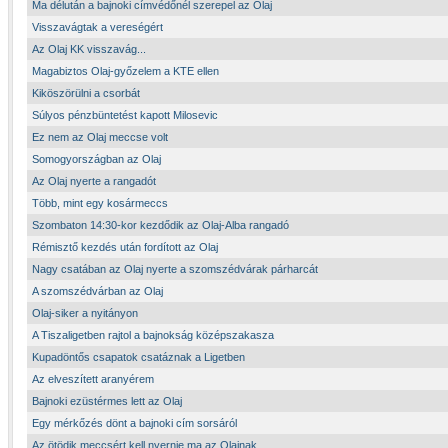
Ma délután a bajnoki címvédőnél szerepel az Olaj
Visszavágtak a vereségért
Az Olaj KK visszavág...
Magabiztos Olaj-győzelem a KTE ellen
Kiköszörülni a csorbát
Súlyos pénzbüntetést kapott Milosevic
Ez nem az Olaj meccse volt
Somogyországban az Olaj
Az Olaj nyerte a rangadót
Több, mint egy kosármeccs
Szombaton 14:30-kor kezdődik az Olaj-Alba rangadó
Rémisztő kezdés után fordított az Olaj
Nagy csatában az Olaj nyerte a szomszédvárak párharcát
A szomszédvárban az Olaj
Olaj-siker a nyitányon
A Tiszaligetben rajtol a bajnokság középszakasza
Kupadöntős csapatok csatáznak a Ligetben
Az elveszített aranyérem
Bajnoki ezüstérmes lett az Olaj
Egy mérkőzés dönt a bajnoki cím sorsáról
Az ötödik meccsért kell nyernie ma az Olajnak