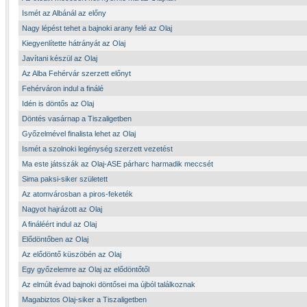
Ismét az Albánál az előny
Nagy lépést tehet a bajnoki arany felé az Olaj
Kiegyenlítette hátrányát az Olaj
Javítani készül az Olaj
Az Alba Fehérvár szerzett előnyt
Fehérváron indul a finálé
Idén is döntős az Olaj
Döntés vasárnap a Tiszaligetben
Győzelmével finalista lehet az Olaj
Ismét a szolnoki legénység szerzett vezetést
Ma este játsszák az Olaj-ASE párharc harmadik meccsét
Sima paksi-siker született
Az atomvárosban a piros-feketék
Nagyot hajrázott az Olaj
A fináléért indul az Olaj
Elődöntőben az Olaj
Az elődöntő küszöbén az Olaj
Egy győzelemre az Olaj az elődöntőtől
Az elmúlt évad bajnoki döntősei ma újból találkoznak
Magabiztos Olaj-siker a Tiszaligetben