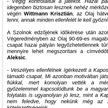
- Végig kontroláltuk a játékot. Hazai p
idegenben biztosan lesznek nehéz mérkőz
végén
Wittmann Krisztián
, az Olaj hát
lenni, annak minden ellenfelét le kell győzni
A Szolnok edzőjének időkérése után azonb
Végeredményben az Olaj 90-69-es magabiz
csapat hazai pályán legyőzhetetlennek tű
mennyire lehet megszorítani a címvédőt
Aleksic
.
- Veszélyes ellenfélnek ígérkezett a Kaposv
támadó csapat. Mi azonban motiváltan játs
fiúkkal, mert komolyan vették a mér
győzelemmel kapcsolódtunk be a magyar
folytatás is ugyanolyan jó lesz, mint a Ka
nem feledve, hogy nekünk még az A
kötelezettségeink.