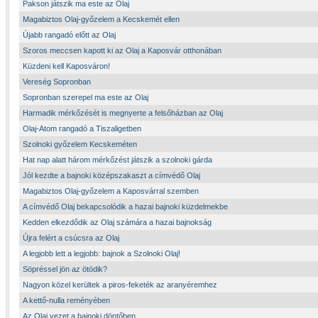
Pakson játszik ma este az Olaj
Magabiztos Olaj-győzelem a Kecskemét ellen
Újabb rangadó előtt az Olaj
Szoros meccsen kapott ki az Olaj a Kaposvár otthonában
Küzdeni kell Kaposváron!
Vereség Sopronban
Sopronban szerepel ma este az Olaj
Harmadik mérkőzését is megnyerte a felsőházban az Olaj
Olaj-Atom rangadó a Tiszaligetben
Szolnoki győzelem Kecskeméten
Hat nap alatt három mérkőzést játszik a szolnoki gárda
Jól kezdte a bajnoki középszakaszt a címvédő Olaj
Magabiztos Olaj-győzelem a Kaposvárral szemben
A címvédő Olaj bekapcsolódik a hazai bajnoki küzdelmekbe
Kedden elkezdődik az Olaj számára a hazai bajnokság
Újra felért a csúcsra az Olaj
A legjobb lett a legjobb: bajnok a Szolnoki Olaj!
Söpréssel jön az ötödik?
Nagyon közel kerültek a piros-feketék az aranyéremhez
A kettő-nulla reményében
Az Olaj vezet a bajnoki döntőben