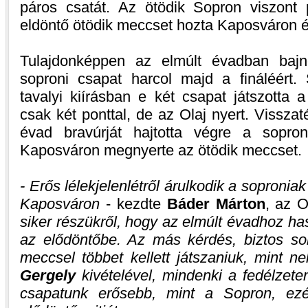
páros csatát. Az ötödik Sopron viszont 
eldöntő ötödik meccset hozta Kaposváron és
Tulajdonképpen az elmúlt évadban baj
soproni csapat harcol majd a fináléért
tavalyi kiírásban e két csapat játszotta 
csak két ponttal, de az Olaj nyert. Visszat
évad bravúrját hajtotta végre a sopro
Kaposváron megnyerte az ötödik meccset.
- Erős lélekjelenlétről árulkodik a sopronia
Kaposváron
- kezdte
Báder Márton
, az O
siker részükről, hogy az elmúlt évadhoz has
az elődöntőbe. Az más kérdés, biztos sok
meccsel többet kellett játszaniuk, mint n
Gergely
kivételével, mindenki a fedélzet
csapatunk erősebb, mint a Sopron, ezé