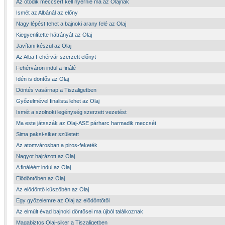
Az ötödik meccsért kell nyernie ma az Olajnak
Ismét az Albánál az előny
Nagy lépést tehet a bajnoki arany felé az Olaj
Kiegyenlítette hátrányát az Olaj
Javítani készül az Olaj
Az Alba Fehérvár szerzett előnyt
Fehérváron indul a finálé
Idén is döntős az Olaj
Döntés vasárnap a Tiszaligetben
Győzelmével finalista lehet az Olaj
Ismét a szolnoki legénység szerzett vezetést
Ma este játsszák az Olaj-ASE párharc harmadik meccsét
Sima paksi-siker született
Az atomvárosban a piros-feketék
Nagyot hajrázott az Olaj
A fináléért indul az Olaj
Elődöntőben az Olaj
Az elődöntő küszöbén az Olaj
Egy győzelemre az Olaj az elődöntőtől
Az elmúlt évad bajnoki döntősei ma újból találkoznak
Magabiztos Olaj-siker a Tiszaligetben