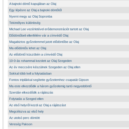
A bajnoki döntő kapujában az Olaj
Egy lépésre az Olaj a bajnoki döntőtől
Nyerni megy az Olaj Sopronba
Tekintélyes különbség
Michael Lee vezérletével erődemonstrációt tartott az Olaj
Elődöntőbeli ellenfélére vár a címvédő Olaj
Magabiztos győzelemmel jutott elődöntőbe az Olaj
Ma elődöntős lehet az Olaj
Az elődöntő küszöbén a címvédő Olaj
10-0-ás rohammal kezdett az Olaj Szegeden
Az év meccsére készülnek Szegeden az Olaj ellen
Sokkal több kell a folytatásban
Fontos triplákkal segítette győzelemhez csapatát Gipson
Ma este elkezdődik a három győzelemig tartó negyeddöntő
Szerdán elkezdődik a rájátszás
Folytatás a Szeged ellen
Az első helyről kezdi az Olaj a rájátszást
Megcélozva az első hely
Az utolsó perc döntött
Vereség Pakson