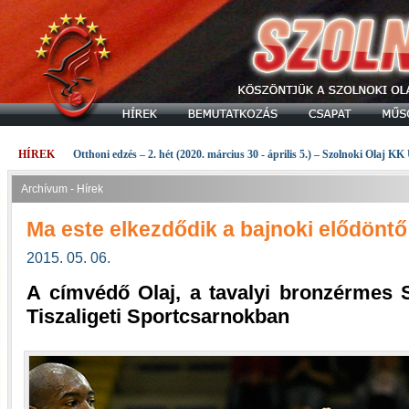
HÍREK
Otthoni edzés – 2. hét (2020. március 30 - április 5.) – Szolnoki Olaj KK
Archívum - Hírek
Ma este elkezdődik a bajnoki elődöntő
2015. 05. 06.
A címvédő Olaj, a tavalyi bronzérmes 
Tiszaligeti Sportcsarnokban