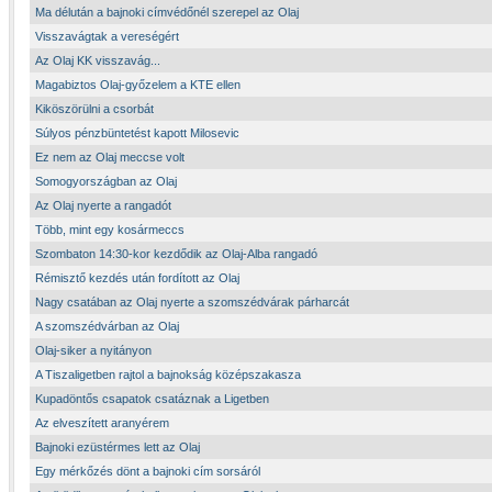
Ma délután a bajnoki címvédőnél szerepel az Olaj
Visszavágtak a vereségért
Az Olaj KK visszavág...
Magabiztos Olaj-győzelem a KTE ellen
Kiköszörülni a csorbát
Súlyos pénzbüntetést kapott Milosevic
Ez nem az Olaj meccse volt
Somogyországban az Olaj
Az Olaj nyerte a rangadót
Több, mint egy kosármeccs
Szombaton 14:30-kor kezdődik az Olaj-Alba rangadó
Rémisztő kezdés után fordított az Olaj
Nagy csatában az Olaj nyerte a szomszédvárak párharcát
A szomszédvárban az Olaj
Olaj-siker a nyitányon
A Tiszaligetben rajtol a bajnokság középszakasza
Kupadöntős csapatok csatáznak a Ligetben
Az elveszített aranyérem
Bajnoki ezüstérmes lett az Olaj
Egy mérkőzés dönt a bajnoki cím sorsáról