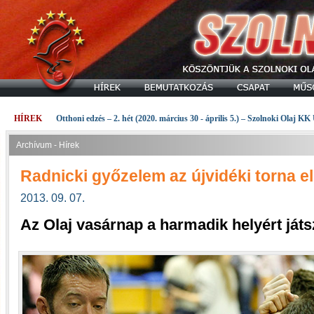
HÍREK
Otthoni edzés – 2. hét (2020. március 30 - április 5.) – Szolnoki Olaj KK
Archívum - Hírek
Radnicki győzelem az újvidéki torna 
2013. 09. 07.
Az Olaj vasárnap a harmadik helyért játs