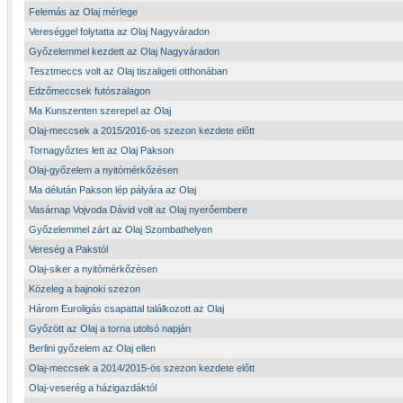
Felemás az Olaj mérlege
Vereséggel folytatta az Olaj Nagyváradon
Győzelemmel kezdett az Olaj Nagyváradon
Tesztmeccs volt az Olaj tiszaligeti otthonában
Edzőmeccsek futószalagon
Ma Kunszenten szerepel az Olaj
Olaj-meccsek a 2015/2016-os szezon kezdete előtt
Tornagyőztes lett az Olaj Pakson
Olaj-győzelem a nyitómérkőzésen
Ma délután Pakson lép pályára az Olaj
Vasárnap Vojvoda Dávid volt az Olaj nyerőembere
Győzelemmel zárt az Olaj Szombathelyen
Vereség a Pakstól
Olaj-siker a nyitómérkőzésen
Közeleg a bajnoki szezon
Három Euroligás csapattal találkozott az Olaj
Győzött az Olaj a torna utolsó napján
Berlini győzelem az Olaj ellen
Olaj-meccsek a 2014/2015-ös szezon kezdete előtt
Olaj-veserég a házigazdáktól