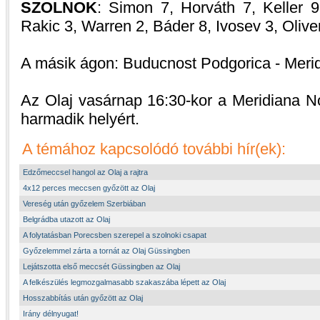
SZOLNOK
: Simon 7, Horváth 7, Keller 
Rakic 3, Warren 2, Báder 8, Ivosev 3, Oliver
A másik ágon: Buducnost Podgorica - Meri
Az Olaj vasárnap 16:30-kor a Meridiana No
harmadik helyért.
A témához kapcsolódó további hír(ek):
Edzőmeccsel hangol az Olaj a rajtra
4x12 perces meccsen győzött az Olaj
Vereség után győzelem Szerbiában
Belgrádba utazott az Olaj
A folytatásban Porecsben szerepel a szolnoki csapat
Győzelemmel zárta a tornát az Olaj Güssingben
Lejátszotta első meccsét Güssingben az Olaj
A felkészülés legmozgalmasabb szakaszába lépett az Olaj
Hosszabbítás után győzött az Olaj
Irány délnyugat!