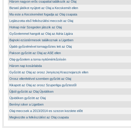
Három nagyon erős csapattal találkozik az Olaj
Biztató játékot nyújtott az Olaj a Kecskemét ellen
Ma este a Kecskemétet fogadja az Olaj csapata
Lejátszotta első felkészülési meccsét az Olaj
Holnap már Szegeden játszik az Olaj
Győzelemmel hangolt az Olaj az Adria Ligára
Bajnoki ezüstérmesek találkoznak a Ligetben
Újabb győzelmével tornagyőztes lett az Olaj
Pakson győzött az Olaj az ASE ellen
Olaj-győzelem a torna nyitómérkőzésén
Három nap kosárlabda
Győzött az Olaj az orosz Jenyiszej Krasznojarszk ellen
Orosz ellenfelével szemben győzött az Olaj
Kikapott az Olaj az orosz Szuperliga győztestől
Újból győzött az Olaj Újvidéken
Újvidéken győzött az Olaj
Berényi siker a Ligetben
Olaj-meccsek a 2013/2014-es szezon kezdete előtt
Megkezdte a felkészülést az Olaj csapata