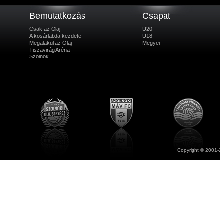
Bemutatkozás
Csapat
Csak az Olaj
U20
A kosárlabda kezdete
U18
Megalakul az Olaj
Megyei
Tiszavirág Aréna
Szolnok
Copyright © 2001-2